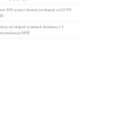
wet 850 tysięcy dotacji na eksport w GO TO
ND
tacje na eksport w ramach działania 1.2
nacjonalizacja MŚP