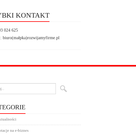
YBKI KONTAKT
93 024 625
: biuro(małpka)rozwijamyfirme.pl
TEGORIE
tualności
tacje na e-biznes