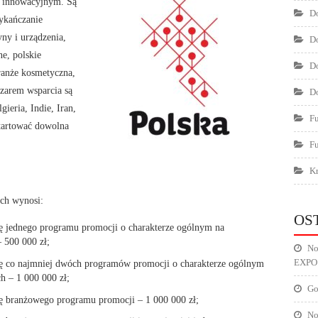
i innowacyjnym. Są
Do
wykańczanie
ny i urządzenia,
Do
ne, polskie
Do
ranże kosmetyczna,
zarem wsparcia są
Do
gieria, Indie, Iran,
F
tartować dowolna
F
Kr
ch wynosi:
OS
 jednego programu promocji o charakterze ogólnym na
 500 000 zł;
No
EXPO
 co najmniej dwóch programów promocji o charakterze ogólnym
h – 1 000 000 zł;
Go
 branżowego programu promocji – 1 000 000 zł;
No