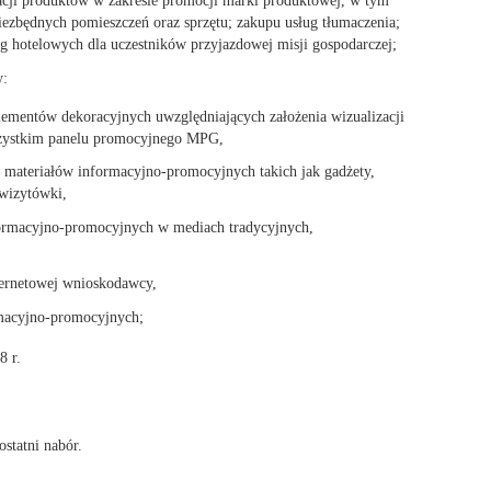
ezbędnych pomieszczeń oraz sprzętu; zakupu usług tłumaczenia;
g hotelowych dla uczestników przyjazdowej misji gospodarczej;
y:
elementów dekoracyjnych uwzględniających założenia wizualizacji
wszystkim panelu promocyjnego MPG,
i materiałów informacyjno-promocyjnych takich jak gadżety,
 wizytówki,
formacyjno-promocyjnych w mediach tradycyjnych,
ternetowej wnioskodawcy,
rmacyjno-promocyjnych;
8 r.
ostatni nabór.