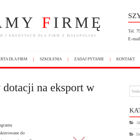
SZ
AMY
F
IRMĘ
Tel. 7
H I KREDYTACH DLA FIRM Z MAŁOPOLSKI
E-mail
RTA DLA FIRM
SZKOLENIA
ZADAJ PYTANIE
KONTAKT
 dotacji na eksport w
KA
Ak
rogramu
skierowane do
Do