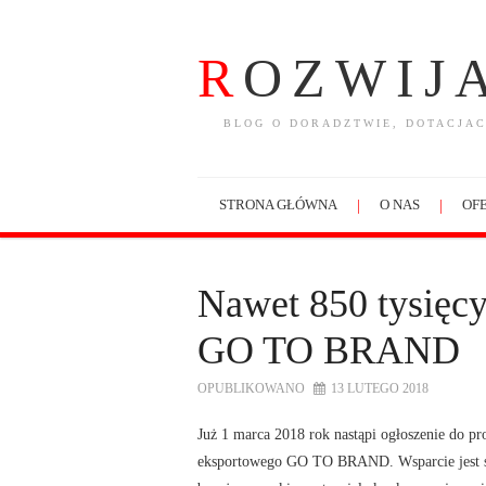
R
OZWIJ
BLOG O DORADZTWIE, DOTACJAC
STRONA GŁÓWNA
O NAS
OFE
Nawet 850 tysięcy
GO TO BRAND
OPUBLIKOWANO
13 LUTEGO 2018
Już 1 marca 2018 rok nastąpi ogłoszenie do p
eksportowego GO TO BRAND. Wsparcie jest 