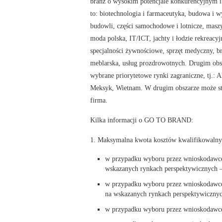
branż o wysokim potencjale konkurencyjnym 
to: biotechnologia i farmaceutyka, budowa i 
budowli, części samochodowe i lotnicze, maszy
moda polska, IT/ICT, jachty i łodzie rekreacyj
specjalności żywnościowe, sprzęt medyczny, b
meblarska, usług prozdrowotnych. Drugim obs
wybrane priorytetowe rynki zagraniczne, tj.: Al
Meksyk, Wietnam. W drugim obszarze może s
firma.
Kilka informacji o GO TO BRAND:
1. Maksymalna kwota kosztów kwalifikowalny
w przypadku wyboru przez wnioskodawcę
wskazanych rynkach perspektywicznych –
w przypadku wyboru przez wnioskodawcę
na wskazanych rynkach perspektywicznyc
w przypadku wyboru przez wnioskodawcę