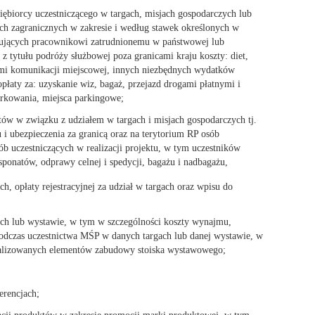
ębiorcy uczestniczącego w targach, misjach gospodarczych lub
ch zagranicznych w zakresie i według stawek określonych w
ugujących pracownikowi zatrudnionemu w państwowej lub
z tytułu podróży służbowej poza granicami kraju koszty: diet,
mi komunikacji miejscowej, innych niezbędnych wydatków
płaty za: uzyskanie wiz, bagaż, przejazd drogami płatnymi i
parkowania, miejsca parkingowe;
atów w związku z udziałem w targach i misjach gospodarczych tj.
u i ubezpieczenia za granicą oraz na terytorium RP osób
 uczestniczących w realizacji projektu, w tym uczestników
sponatów, odprawy celnej i spedycji, bagażu i nadbagażu,
h, opłaty rejestracyjnej za udział w targach oraz wpisu do
ach lub wystawie, w tym w szczególności koszty wynajmu,
odczas uczestnictwa MŚP w danych targach lub danej wystawie, w
alizowanych elementów zabudowy stoiska wystawowego;
erencjach;
stacji produktów w zakresie promocji marki produktowej, w tym