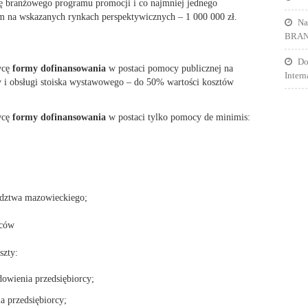
 branżowego programu promocji i co najmniej jednego
m na wskazanych rynkach perspektywicznych – 1 000 000 zł.
Na
BRA
Do
wcę
formy dofinansowania
w postaci pomocy publicznej na
Inter
i obsługi stoiska wystawowego – do 50% wartości kosztów
wcę
formy dofinansowania
w postaci tylko pomocy de minimis:
ództwa mazowieckiego;
rców
szty:
dowienia przedsiębiorcy;
a przedsiębiorcy;