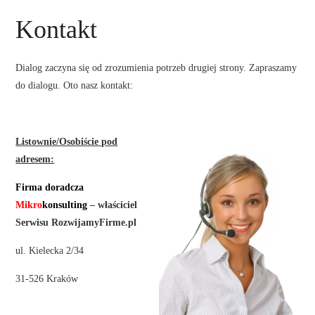
STRONA GŁÓWNA
Kontakt
O NAS
Dialog zaczyna się od zrozumienia potrzeb drugiej strony. Zapraszamy
OFERTA DLA FIRM
do dialogu. Oto nasz kontakt:
–
SZKOLENIA
Listownie/Osobiście pod
ZADAJ PYTANIE
adresem:
Firma doradcza
KONTAKT
Mikro
ko
nsulting
– właściciel
Serwisu RozwijamyFirme.pl
ul. Kielecka 2/34
31-526 Kraków
–