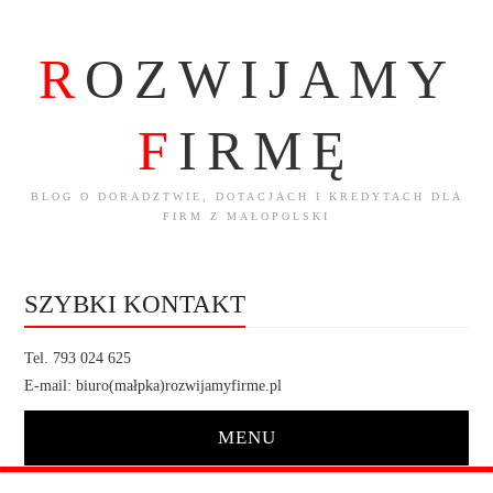
R
OZWIJAMY
F
IRMĘ
BLOG O DORADZTWIE, DOTACJACH I KREDYTACH DLA
FIRM Z MAŁOPOLSKI
SZYBKI KONTAKT
Tel. 793 024 625
E-mail: biuro(małpka)rozwijamyfirme.pl
MENU