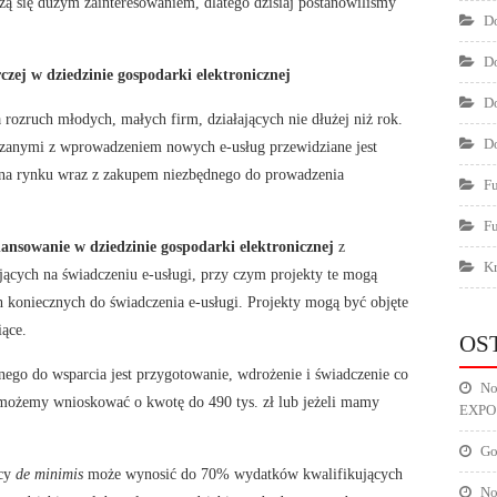
ą się dużym zainteresowaniem, dlatego dzisiaj postanowiliśmy
Do
Do
czej w dziedzinie gospodarki elektronicznej
Do
 rozruch młodych, małych firm, działających nie dłużej niż rok.
Do
anymi z wprowadzeniem nowych e-usług przewidziane jest
na rynku wraz z zakupem niezbędnego do prowadzenia
F
F
ansowanie w dziedzinie gospodarki elektronicznej
z
Kr
jących na świadczeniu e-usługi, przy czym projekty te mogą
oniecznych do świadczenia e-usługi. Projekty mogą być objęte
iące.
OS
o do wsparcia jest przygotowanie, wdrożenie i świadczenie co
No
 możemy wnioskować o kwotę do 490 tys. zł lub jeżeli mamy
EXPO
Go
ocy
de minimis
może wynosić do 70% wydatków kwalifikujących
No