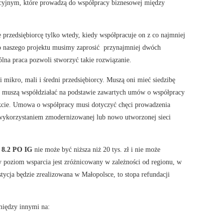
acyjnym, które prowadzą do współpracy biznesowej między
przedsiębiorcę tylko wtedy, kiedy współpracuje on z co najmniej
o naszego projektu musimy zaprosić przynajmniej dwóch
lna praca pozwoli stworzyć takie rozwiązanie.
 mikro, mali i średni przedsiębiorcy. Muszą oni mieć siedzibę
eż muszą współdziałać na podstawie zawartych umów o współpracy
ekcie. Umowa o współpracy musi dotyczyć chęci prowadzenia
z wykorzystaniem zmodernizowanej lub nowo utworzonej sieci
a 8.2 PO IG
nie może być niższa niż 20 tys. zł i nie może
 poziom wsparcia jest zróżnicowany w zależności od regionu, w
stycja będzie zrealizowana w Małopolsce, to stopa refundacji
między innymi na: