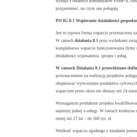
wynika z ostatnich komunikatów PARP-u, ciesz
przypomnieć, na czym one polegają.
PO IG 8.1 Wspieranie działalności gospodar
Jest to typowa forma wsparcia przeznaczona na
W ramach
działania 8.1
poza wydatkami związ
kompleksowe wsparcie funkcjonowania firmy 
działalności wyposażenia, sprzętu i usług.
W ramach Działania 8.1 przewidziano dofin
przeznaczeniem na realizację projektów polega
obejmować wytworzenie produktów cyfrowych k
wsparciem przez okres nie dłuższy niż 24 mies
Wymaganym produktem projektu kwalifikowaneg
najmniej jednej e-usługi. W ramach konkursu
mniej niż 27 lat – do 560 tys. zł.
Wielkość wsparcia zgodnego z zasadami pom