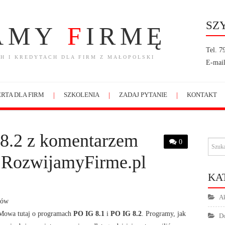
SZ
AMY
F
IRMĘ
Tel. 7
H I KREDYTACH DLA FIRM Z MAŁOPOLSKI
E-mail
RTA DLA FIRM
SZKOLENIA
ZADAJ PYTANIE
KONTAKT
i 8.2 z komentarzem
0
 RozwijamyFirme.pl
KA
Ak
mów
 Mowa tutaj o programach
PO IG 8.1
i
PO IG 8.2
. Programy, jak
Do