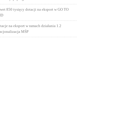
wet 850 tysięcy dotacji na eksport w GO TO
ND
tacje na eksport w ramach działania 1.2
nacjonalizacja MŚP