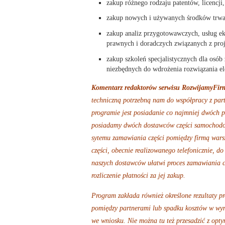
zakup różnego rodzaju patentów, licenc
zakup nowych i używanych środków trwały
zakup analiz przygotowawczych, usług e
prawnych i doradczych związanych z pro
zakup szkoleń specjalistycznych dla osób
niezbędnych do wdrożenia rozwiązania el
Komentarz redaktorów serwisu RozwijamyFirm
techniczną potrzebną nam do współpracy z part
programie jest posiadanie co najmniej dwóch p
posiadamy dwóch dostawców części samochodow
sytemu zamawiania części pomiędzy firmą wars
części,
obecnie realizowanego telefonicznie, 
naszych dostawców ułatwi proces zamawiania cz
rozliczenie płatności za jej zakup.
Program zakłada
również
określone rezultaty p
pomiędzy partnerami lub spadku kosztów w wynik
we wniosku. Nie można tu też przesadzić z opty