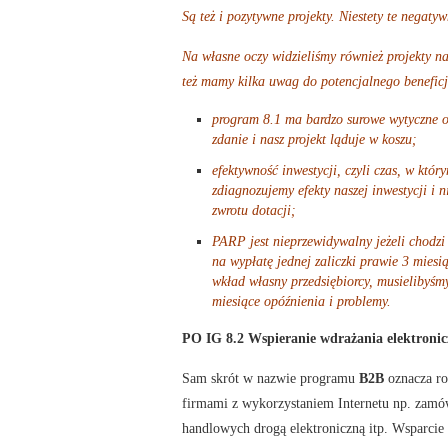
Są też i pozytywne projekty. Niestety te negaty
Na własne oczy widzieliśmy również projekty na
też mamy kilka uwag do potencjalnego benefic
program 8.1 ma bardzo surowe wytyczne o
zdanie i nasz projekt ląduje w koszu;
efektywność inwestycji, czyli czas, w który
zdiagnozujemy efekty naszej inwestycji i
zwrotu dotacji;
PARP jest nieprzewidywalny jeżeli chodzi
na wypłatę jednej zaliczki prawie 3 mies
wkład własny przedsiębiorcy, musieliby
miesiące opóźnienia i problemy.
PO IG 8.2 Wspieranie wdrażania elektroni
Sam skrót w nazwie programu
B2B
oznacza r
firmami z wykorzystaniem Internetu np. zamó
handlowych drogą elektroniczną itp. Wsparcie