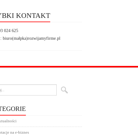
YBKI KONTAKT
93 024 625
: biuro(małpka)rozwijamyfirme.pl
TEGORIE
tualności
tacje na e-biznes