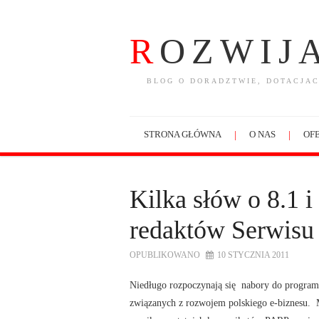
R
OZWIJ
BLOG O DORADZTWIE, DOTACJAC
STRONA GŁÓWNA
O NAS
OFE
Kilka słów o 8.1 
redaktów Serwisu
OPUBLIKOWANO
10 STYCZNIA 2011
Niedługo rozpoczynają się nabory do progra
związanych z rozwojem polskiego e-biznesu.