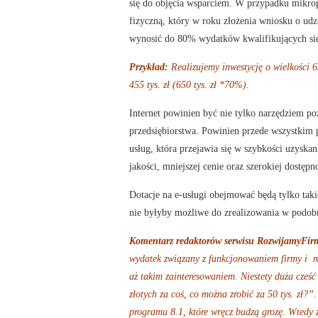
się do objęcia wsparciem. W przypadku mikrop
fizyczną, który w roku złożenia wniosku o udz
wynosić do 80% wydatków kwalifikujących się
Przykład:
Realizujemy inwestycję o wielkości 6
455 tys. zł (650 tys. zł *70%).
Internet powinien być nie tylko narzędziem p
przedsiębiorstwa. Powinien przede wszystkim p
usług, która przejawia się w szybkości uzyskan
jakości, mniejszej cenie oraz szerokiej dostę
Dotacje na e-usługi obejmować będą tylko tak
nie byłyby możliwe do zrealizowania w podobn
Komentarz redaktorów serwisu RozwijamyFirm
wydatek związany z funkcjonowaniem firmy i re
aż takim zainteresowaniem. Niestety duża cześ
złotych za coś, co można zrobić za 50 tys. zł?”
programu 8.1, które wręcz budzą grozę. Wtedy