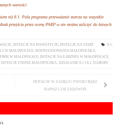
zanych wartości.
niem niż 8.1. Pula programu przeważanie starcza na wszystkie
ednak przejścia przez ocenę PARP-u nie można zaliczyć do łatwych.
OWACJE
,
DOTACJE NA INWESTYCJE
,
DOTACJE NA START
8.1
,
8.2 W MAŁOPOLSCE
,
DOFINANSOWANIA MAŁOPOLSKA
,
 FIRM W MAŁOPOLSCE
,
DOTACJE NA E-BIZNES W MAŁOPOLSCE
,
,
DOTACJE UNIJNE MAŁOPOLSKA
,
DZIAŁANIE 8.1 I 8.2
,
NABORY
DOTACJE W ZASIĘGU TWOJEJ RĘKI.
NAPISZ LUB ZADZWOŃ.
rz.