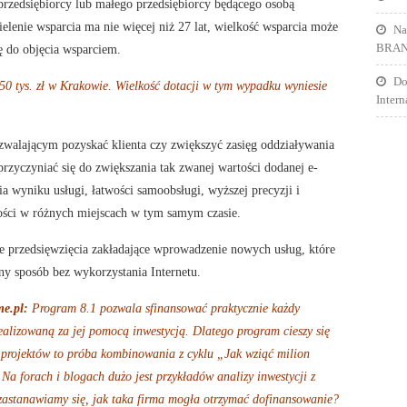
rzedsiębiorcy lub małego przedsiębiorcy będącego osobą
ielenie wsparcia ma nie więcej niż 27 lat, wielkość wsparcia może
Na
BRA
 do objęcia wsparciem.
Do
50 tys. zł w Krakowie. Wielkość dotacji w tym wypadku wyniesie
Inter
ozwalającym pozyskać klienta czy zwiększyć zasięg oddziaływania
rzyczyniać się do zwiększania tak zwanej wartości dodanej e-
ia wyniku usługi, łatwości samoobsługi, wyższej precyzji i
pności w różnych miejscach w tym samym czasie.
ie przedsięwzięcia zakładające wprowadzenie nowych usług, które
y sposób bez wykorzystania Internetu.
e.pl:
Program 8.1 pozwala sfinansować praktycznie każdy
alizowaną za jej pomocą inwestycją. Dlatego program cieszy się
ć projektów to próba kombinowania z cyklu „Jak wziąć milion
. Na forach i blogach dużo jest przykładów analizy inwestycji z
 zastanawiamy się, jak taka firma mogła otrzymać dofinansowanie?