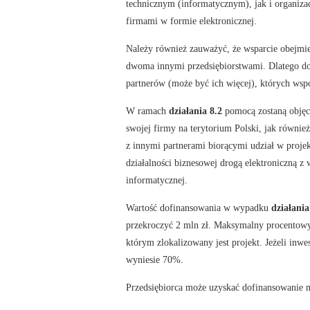
technicznym (informatycznym), jak i organiz
firmami w formie elektronicznej.
Należy również zauważyć, że wsparcie obejmie 
dwoma innymi przedsiębiorstwami. Dlatego d
partnerów (może być ich więcej), których wspó
W ramach
działania 8.2
pomocą zostaną objęci
swojej firmy na terytorium Polski, jak równi
z innymi partnerami biorącymi udział w proj
działalności biznesowej drogą elektroniczną 
informatycznej.
Wartość dofinansowania w wypadku
działani
przekroczyć 2 mln zł. Maksymalny procentowy
którym zlokalizowany jest projekt. Jeżeli inwe
wyniesie 70%.
Przedsiębiorca może uzyskać dofinansowanie 