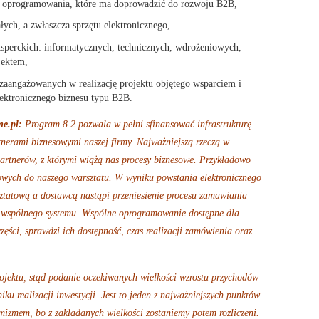
ji, oprogramowania, które ma doprowadzić do rozwoju B2B,
ch, a zwłaszcza sprzętu elektronicznego,
ksperckich: informatycznych, technicznych, wdrożeniowych,
jektem,
 zaangażowanych w realizację projektu objętego wsparciem i
ektronicznego biznesu typu B2B.
e.pl:
Program 8.2 pozwala w pełni sfinansować infrastrukturę
nerami biznesowymi naszej firmy. Najważniejszą rzeczą w
artnerów, z którymi wiążą nas procesy biznesowe. Przykładowo
ych do naszego warsztatu. W wyniku powstania elektronicznego
ztatową a dostawcą nastąpi przeniesienie procesu zamawiania
do wspólnego systemu. Wspólne oprogramowanie dostępne dla
ęści, sprawdzi ich dostępność, czas realizacji zamówienia oraz
rojektu, stąd podanie oczekiwanych wielkości wzrostu przychodów
u realizacji inwestycji. Jest to jeden z najważniejszych punktów
mizmem, bo z zakładanych wielkości zostaniemy potem rozliczeni.