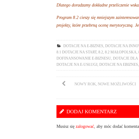
Dlatego doradzamy dokładne przeliczenie wska
Program 8.2 cieszy się mniejszym zainteresowa
projekty, które przebrną ocenę merytoryczną. J
DOTACJE NA E-BIZNES
,
DOTACJE NA INN
8.1 DOTACJE NA START
,
8.2
,
8.2 MAŁOPOLSKA
,
DOFINANSOWANIE E-BIZNESU
,
DOTACJE DLA
DOTACJE NA E-USŁUGI
,
DOTACJE NA EBIZNES
NOWY ROK, NOWE MOŻLIWOŚCI
DODAJ KOMENTARZ
Musisz się
zalogować
, aby móc dodać komenta