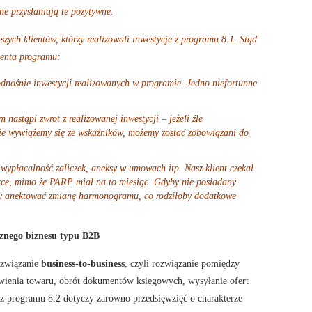
wne przysłaniają te pozytywne.
szych klientów, którzy realizowali inwestycje z programu 8.1. Stąd
jenta programu:
dnośnie inwestycji realizowanych w programie. Jedno niefortunne
m nastąpi zwrot z realizowanej inwestycji – jeżeli źle
 nie wywiążemy się ze wskaźników, możemy zostać zobowiązani do
 wypłacalność zaliczek, aneksy w umowach itp. Nasz klient czekał
iące, mimo że PARP miał na to miesiąc. Gdyby nie posiadany
śmy anektować zmianę harmonogramu, co rodziłoby dodatkowe
cznego biznesu typu B2B
ozwiązanie
business-to-business
, czyli rozwiązanie pomiędzy
wienia towaru, obrót dokumentów księgowych, wysyłanie ofert
 z programu 8.2 dotyczy zarówno przedsięwzięć o charakterze