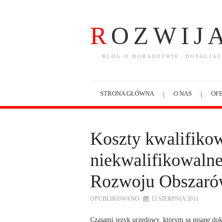
R
OZWIJ
BLOG O DORADZTWIE, DOTACJAC
STRONA GŁÓWNA
O NAS
OFE
Koszty kwalifikow
niekwalifikowaln
Rozwoju Obszaró
OPUBLIKOWANO
12 SIERPNIA 2011
Czasami język urzędowy, którym są pisane do