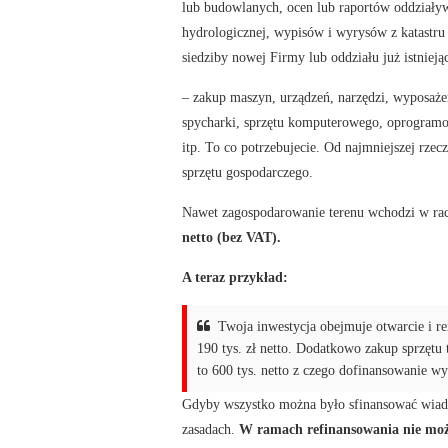
lub budowlanych, ocen lub raportów oddziaływ
hydrologicznej, wypisów i wyrysów z katastru
siedziby nowej Firmy lub oddziału już istnieją
– zakup maszyn, urządzeń, narzędzi, wyposażen
spycharki, sprzętu komputerowego, oprogramowa
itp. To co potrzebujecie. Od najmniejszej rze
sprzętu gospodarczego.
Nawet zagospodarowanie terenu wchodzi w rac
netto (bez VAT).
A teraz przykład:
Twoja inwestycja obejmuje otwarcie i r
190 tys. zł netto. Dodatkowo zakup sprzętu
to 600 tys. netto z czego dofinansowanie w
Gdyby wszystko można było sfinansować wiado
zasadach.
W ramach refinansowania nie moż