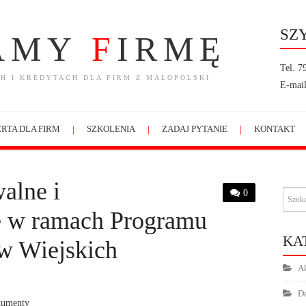
SZ
AMY
F
IRMĘ
Tel. 7
H I KREDYTACH DLA FIRM Z MAŁOPOLSKI
E-mail
RTA DLA FIRM
SZKOLENIA
ZADAJ PYTANIE
KONTAKT
alne i
0
e w ramach Programu
KA
w Wiejskich
Ak
Do
kumenty