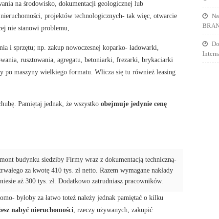
ania na środowisko, dokumentacji geologicznej lub
 nieruchomości, projektów technologicznych- tak więc, otwarcie
Na
BRA
cej nie stanowi problemu,
Do
ia i sprzętu; np. zakup nowoczesnej koparko- ładowarki,
Inter
nia, rusztowania, agregatu, betoniarki, frezarki, brykaciarki
czy po maszyny wielkiego formatu. Wlicza się tu również leasing
hubę. Pamiętaj jednak, że wszystko
obejmuje jedynie cenę
emont budynku siedziby Firmy wraz z dokumentacją techniczną-
 trwałego za kwotę 410 tys. zł netto. Razem wymagane nakłady
yniesie aż 300 tys. zł. Dodatkowo zatrudniasz pracowników.
mo- byłoby za łatwo toteż należy jednak pamiętać o kilku
esz nabyć nieruchomości
, rzeczy używanych, zakupić