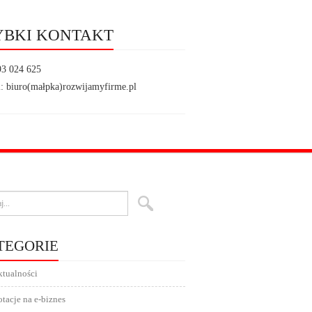
YBKI KONTAKT
93 024 625
: biuro(małpka)rozwijamyfirme.pl
TEGORIE
tualności
tacje na e-biznes