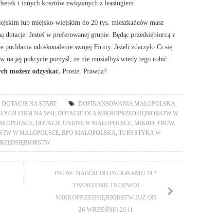
setek i innych kosztów związanych z leasingiem.
wiejskim lub miejsko-wiejskim do 20 tys. mieszkańców masz
 dotacje. Jesteś w preferowanej grupie. Będąc przedsiębiorcą z
 pochłania udoskonalenie swojej Firmy. Jeżeli zdarzyło Ci się
w na jej pokrycie pomyśl, że nie musiałbyś wtedy tego robić.
tych możesz odzyskać.
Proste. Prawda?
,
DOTACJE NA START
DOFINANSOWANIA MAŁOPOLSKA
,
ŁYCH FIRM NA WSI
,
DOTACJE DLA MIKROPRZEDSIĘBIORSTW W
AŁOPOLSCE
,
DOTACJE UNIJNE W MAŁOPOLSCE
,
MIKRO
,
PROW
,
RSTW W MAŁOPOLSCE
,
RPO MAŁOPOLSKA
,
TURYSTYKA W
PRZEDSIĘBIORSTW
PROW: NABÓR DO PROGRAMU 312
TWORZENIE I ROZWOJ
MIKROPRZEDSIĘBIORSTW JUŻ OD
26 WRZEŚNIA 2011