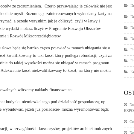
Do
otów ze zrozumieniem. Często przyswajając je człowiek nie jest
okładnie myśli. Rozumiejąc zainteresowanych wykładamy karty na
Do
ymać, a przede wszystkim jak je obliczyć, czyli w łatwy i
Do
jakie wydatki możesz liczyć w Programie Rozwoju Obszarów
enie i Rozwój Mikroprzedsiębiorstw.
Do
e słowa będą się bardzo często pojawiać w ramach ubiegania się o
F
szt kwalifikowany to taki koszt który podlega refundacji, czyli za
F
aśnie do takiej wysokości można się ubiegać w ramach programu
 Adekwatnie koszt niekwalifikowany to koszt, na który nie można
Kr
kowalnych wliczamy nakłady finansowe na:
OS
t budynku niemieszkalnego pod działalność gospodarczą; np.
No
 je wybudować, jeżeli już posiadacie- można wyremontować bądź
EXPO
Go
acji, w szczególności: kosztorysów, projektów architektonicznych
No