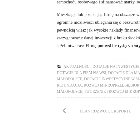
samochodu osobowego i sfinansować marży, od
Mieszkając lub posiadając firmę na obszarze 
ogromne możliwości ubiegania się o bezzwrotną
pewnością wiesz jak wysokie nakłady finansowe
zrezygnować z danej inwestycji z braku środkó
Jeżeli otwierasz Firmę
pomyśl ile tysięcy zło
AKTUALNOŚCI
,
DOTACJE NA INWESTYCJE
DOTACJE DLA FIRM NA WSI
,
DOTACJE DLA MA
MAŁOPOLSCE
,
DOTACJE INWESTYCYJNE W M
REFUNDACJA
,
ROZWÓJ MIKROPRZEDSIĘBIO
MAŁOPOLSCE
,
TWORZENIE I ROZWÓJ MIKRO
PLAN ROZWOJU EKSPORTU