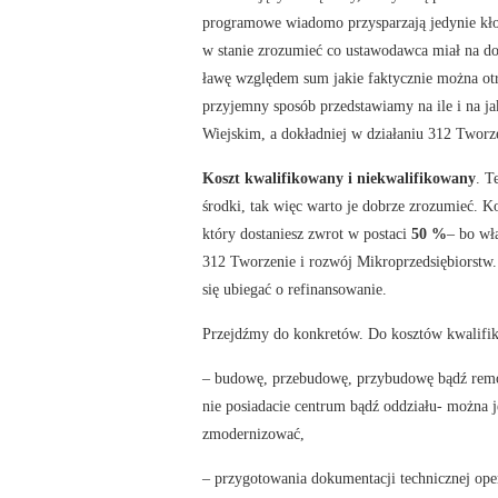
programowe wiadomo przysparzają jedynie kłop
w stanie zrozumieć co ustawodawca miał na d
ławę względem sum jakie faktycznie można otrz
przyjemny sposób przedstawiamy na ile i na 
Wiejskim, a dokładniej w działaniu 312 Tworz
Koszt kwalifikowany i niekwalifikowany
. T
środki, tak więc warto je dobrze zrozumieć. Ko
który dostaniesz zwrot w postaci
50 %
– bo wł
312 Tworzenie i rozwój Mikroprzedsiębiorstw.
się ubiegać o refinansowanie.
Przejdźmy do konkretów. Do kosztów kwalifi
– budowę, przebudowę, przybudowę bądź remon
nie posiadacie centrum bądź oddziału- można
zmodernizować,
– przygotowania dokumentacji technicznej oper