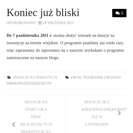
STRONA GŁÓWNA
Koniec już bliski
0
O NAS
OPUBLIKOWANO
28 WRZEŚNIA 2011
OFERTA DLA FIRM
Do 7 października 2011 r.
można złożyć wniosek na dotacje na
inwestycje na terenie wiejskim. O programie pisaliśmy już wiele razy,
więc zapraszamy do zapoznania się z naszymi artykułami o programie
SZKOLENIA
zamieszczone na naszym blogu.
ZADAJ PYTANIE
DOTACJE NA INWESTYCJE
PROW
,
TWORZENIE I ROZWÓJ
KONTAKT
MIKROPRZEDSIĘBIORSTW
DOTACJE NA
DOTACJE DLA
START I DLA
MIKROPRZEDSIĘBIORSTW
FIRM
JUŻ W
REALIZUJĄCYCH
LISTOPADZIE
INWESTYCJE NA