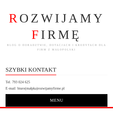
R
OZWIJAMY
F
IRMĘ
BLOG O DORADZTWIE, DOTACJACH I KREDYTACH DLA
FIRM Z MAŁOPOLSKI
SZYBKI KONTAKT
Tel. 793 024 625
E-mail: biuro(małpka)rozwijamyfirme.pl
MENU