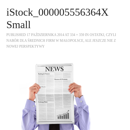
STRONA GŁÓWNA
iStock_000005556364X
O NAS
Small
OFERTA DLA FIRM
PUBLISHED
17 PAŹDZIERNIKA 2014
AT
334 × 359
IN
OSTATKI, CZYLI
NABÓR DLA ŚREDNICH FIRM W MAŁOPOLSCE, ALE JESZCZE NIE Z
NOWEJ PERSPEKTYWY
SZKOLENIA
ZADAJ PYTANIE
KONTAKT