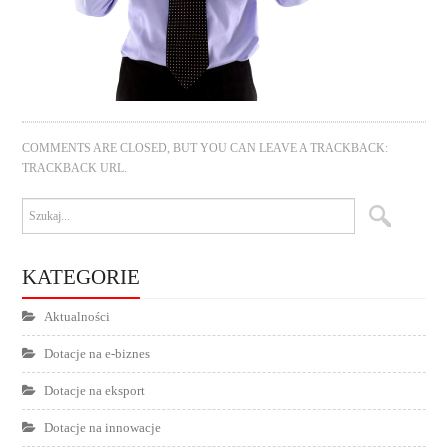
COMMENTS ARE CLOSED, BUT YOU CAN LEAVE A TRACKBACK:
TRACKBACK URL
.
KATEGORIE
Aktualności
Dotacje na e-biznes
Dotacje na eksport
Dotacje na innowacje