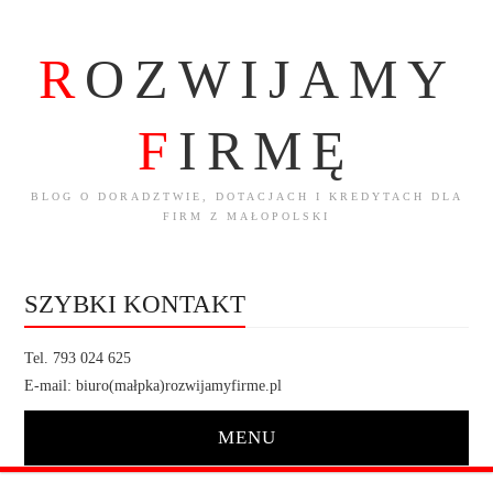
R
OZWIJAMY
F
IRMĘ
BLOG O DORADZTWIE, DOTACJACH I KREDYTACH DLA
FIRM Z MAŁOPOLSKI
SZYBKI KONTAKT
Tel. 793 024 625
E-mail: biuro(małpka)rozwijamyfirme.pl
MENU