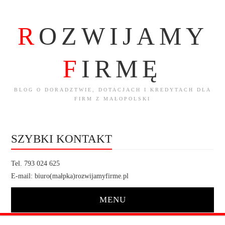
R
OZWIJAMY
F
IRMĘ
BLOG O DORADZTWIE, DOTACJACH I KREDYTACH DLA
FIRM Z MAŁOPOLSKI
SZYBKI KONTAKT
Tel. 793 024 625
E-mail: biuro(małpka)rozwijamyfirme.pl
MENU