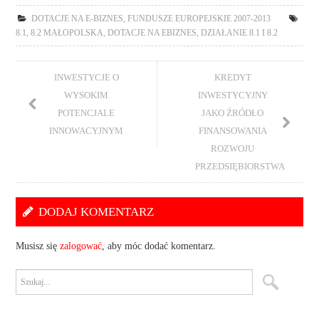
DOTACJE NA E-BIZNES
,
FUNDUSZE EUROPEJSKIE 2007-2013
8.1
,
8.2 MAŁOPOLSKA
,
DOTACJE NA EBIZNES
,
DZIAŁANIE 8.1 I 8.2
INWESTYCJE O
KREDYT
WYSOKIM
INWESTYCYJNY
POTENCJALE
JAKO ŹRÓDŁO
INNOWACYJNYM
FINANSOWANIA
ROZWOJU
PRZEDSIĘBIORSTWA
DODAJ KOMENTARZ
Musisz się
zalogować
, aby móc dodać komentarz.