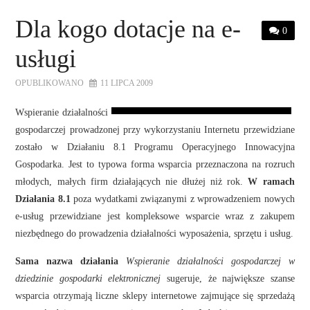
STRONA GŁÓWNA
Dla kogo dotacje na e-
0
O NAS
usługi
OFERTA DLA FIRM
OPUBLIKOWANO
11 LIPCA 2009
Wspieranie działalności
SZKOLENIA
gospodarczej prowadzonej przy wykorzystaniu Internetu przewidziane
zostało w Działaniu 8.1 Programu Operacyjnego Innowacyjna
ZADAJ PYTANIE
Gospodarka. Jest to typowa forma wsparcia przeznaczona na rozruch
młodych, małych firm działających nie dłużej niż rok.
W ramach
KONTAKT
Działania 8.1
poza wydatkami związanymi z wprowadzeniem nowych
e-usług przewidziane jest kompleksowe wsparcie wraz z zakupem
niezbędnego do prowadzenia działalności wyposażenia, sprzętu i usług.
Sama nazwa działania
Wspieranie działalności gospodarczej w
dziedzinie gospodarki elektronicznej
sugeruje, że największe szanse
wsparcia otrzymają liczne sklepy internetowe zajmujące się sprzedażą