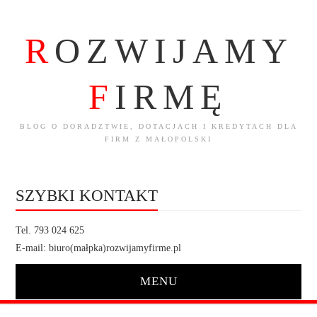
R
OZWIJAMY
F
IRMĘ
BLOG O DORADZTWIE, DOTACJACH I KREDYTACH DLA
FIRM Z MAŁOPOLSKI
SZYBKI KONTAKT
Tel. 793 024 625
E-mail: biuro(małpka)rozwijamyfirme.pl
MENU