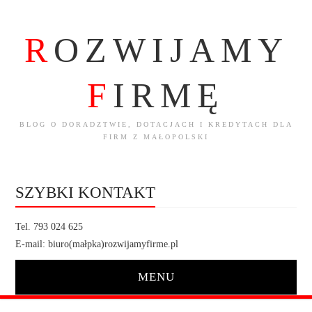
R
OZWIJAMY
F
IRMĘ
BLOG O DORADZTWIE, DOTACJACH I KREDYTACH DLA
FIRM Z MAŁOPOLSKI
SZYBKI KONTAKT
Tel. 793 024 625
E-mail: biuro(małpka)rozwijamyfirme.pl
MENU