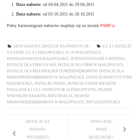
Data naboru:
od 04.04.2011 do 29.04.2011
Data naboru:
od 03.10.2011 do 28.10.2011
Pełny harmonogram naborów znajduje się na stronie
PARP-u
.
AKTUALNOŚCI
,
DOTACJE NA INWESTYCJE
8.1
,
8.1 DOTACJE
NA START
,
8.2
,
8.2 MAŁOPOLSKA
,
8.2 W MAŁOPOLSCE
,
DOFINANSOWANIA MAŁOPOLSKA
,
DOFINANSOWANIE E-BIZNESU
,
DOTACJE DLA FIRM NA WSI
,
DOTACJE DLA FIRM W MAŁOPOLSCE
,
DOTACJE DLA MAŁOPOLSKICH PRZEDSIĘBIORSTW
,
DOTACJE DLA
MIKROPRZEDSIĘBIORSTW W MAŁOPOLSCE
,
DOTACJE INWESTYCYJNE
MAŁOPOLSKA
,
DOTACJE UNIJNE
,
DOTACJE UNIJNE KRAKÓW
,
DZIAŁANIE 8.1 I 8.2
,
INWESTYCJE ALTERNATYWNE
,
PISANIE
WNIOSKÓW KRAKÓW
,
REFUNDACJA
,
ROZWÓJ
MIKROPRZEDSIĘBIORSTW W MAŁOPOLSCE
,
RPO MAŁOPOLSKA
DOTACJE NA
NOWY ROK,
ROZWÓJ
NOWE
POLSKIEGO
MOŻLIWOŚCI