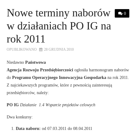
STRONA GŁÓWNA
Nowe terminy naborów
0
O NAS
w działaniach PO IG na
OFERTA DLA FIRM
rok 2011
OPUBLIKOWANO
28 GRUDNIA 2010
SZKOLENIA
Niedawno
Państwowa
ZADAJ PYTANIE
Agencja Rozwoju Przedsiębiorczości
ogłosiła harmonogram naborów
do
Programu Operacyjnego Innowacyjna Gospodarka
na rok 2011.
Z najciekawszych programów, które z pewnością zainteresują
KONTAKT
przedsiębiorców, należy:
PO IG
Działanie 1.4 Wsparcie projektów celowych
Dwa konkursy:
Data naboru:
od 07.03.2011 do 08.04.2011