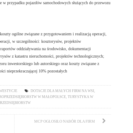
m, że w przypadku pojazdów samochodowych służących do przewozu
oszty ogólne związane z przygotowaniem i realizacją operacji,
peracji, w szczególności: kosztorysów, projektów
 raportów oddziaływania na środowisko, dokumentacji
yrysów z katastru nieruchomości, projektów technologicznych;
zoru inwestorskiego lub autorskiego oraz koszty związane z
ci nieprzekraczającej 10% pozostałych
NWESTYCJE
DOTACJE DLA MAŁYCH FIRM NA WSI
,
ROPRZEDSIĘBIORSTW W MAŁOPOLSCE
,
TURYSTYKA W
PRZEDSIĘBIORSTW
MCP OGŁOSIŁO NABÓR DLA FIRM