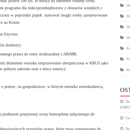
ć prawie 100 tys. zł dotacji na założenie własnej firmy.
Do
ek programu dla mikroprzedsiębiorstw z obszarów wiejskich z
czony w poprzedni piątek startować mogły osoby zarejestrowane
Do
e na Krusie.
Do
a fizyczna:
Do
at (kobiety):
F
yznanego prawa do renty strukturalnej z ARiMR;
F
przed złożeniem wniosku nieprzerwanie ubezpieczona w KRUS jako
w pełnym zakresie oraz z mocy ustawy);
Kr
u o pomoc, na gospodarstwo, w którym mieszka wnioskodawca,
OS
No
EXPO
a podstawie pozytywnej oceny biznesplanu załączanego do
Go
obowiązujących przepisów prawa, które mają zastosowanie do
No