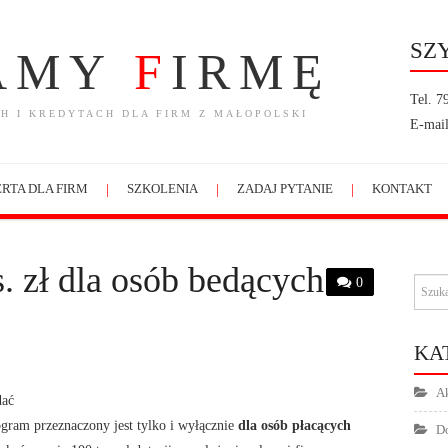
SZ
AMY
F
IRMĘ
Tel. 7
H I KREDYTACH DLA FIRM Z MAŁOPOLSKI
E-mail
RTA DLA FIRM
SZKOLENIA
ZADAJ PYTANIE
KONTAKT
. zł dla osób bedących
0
KA
Ak
dać
ogram przeznaczony jest tylko i wyłącznie
dla osób płacących
Do