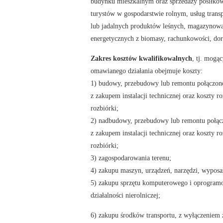
budynku mieszkalnym oraz sprzedaży posiłkó
turystów w gospodarstwie rolnym, usług tran
lub jadalnych produktów leśnych, magazynow
energetycznych z biomasy, rachunkowości, dor
Zakres kosztów kwalifikowalnych
, tj. mogą
omawianego działania obejmuje koszty:
1) budowy, przebudowy lub remontu połączon
z zakupem instalacji technicznej oraz koszty r
rozbiórki;
2) nadbudowy, przebudowy lub remontu połącz
z zakupem instalacji technicznej oraz koszty r
rozbiórki;
3) zagospodarowania terenu;
4) zakupu maszyn, urządzeń, narzędzi, wyposaż
5) zakupu sprzętu komputerowego i oprogramo
działalności nierolniczej;
6) zakupu środków transportu, z wyłączenie