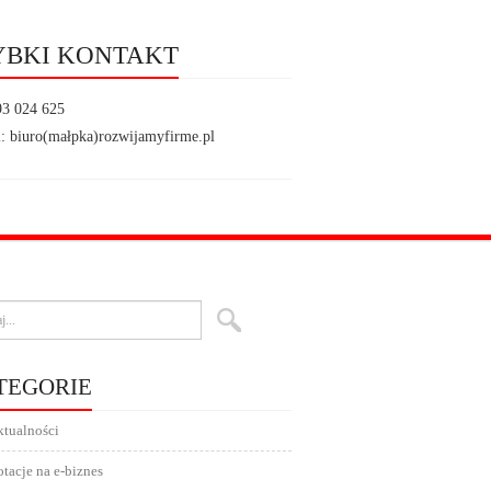
YBKI KONTAKT
93 024 625
: biuro(małpka)rozwijamyfirme.pl
TEGORIE
tualności
tacje na e-biznes