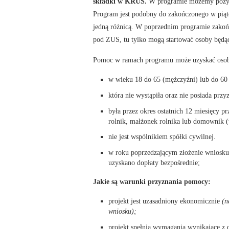
składki w KRUS.
W programie możemy pozyska
Program jest podobny do zakończonego w piąt
jedną różnicą. W poprzednim programie zakoń
pod ZUS, tu tylko mogą startować osoby będąc
Pomoc w ramach programu może uzyskać osob
w wieku 18 do 65 (mężczyźni) lub do 60 l
która nie wystąpiła oraz nie posiada prz
była przez okres ostatnich 12 miesięcy 
rolnik, małżonek rolnika lub domownik (
nie jest wspólnikiem spółki cywilnej.
w roku poprzedzającym złożenie wniosk
uzyskano dopłaty bezpośrednie;
Jakie są warunki przyznania pomocy:
projekt jest uzasadniony ekonomicznie
(n
wniosku);
projekt spełnia wymagania wynikające z 