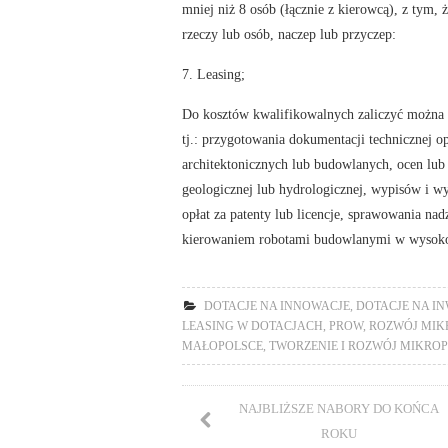
mniej niż 8 osób (łącznie z kierowcą), z ty
rzeczy lub osób, naczep lub przyczep:
7. Leasing;
Do kosztów kwalifikowalnych zaliczyć można k
tj.: przygotowania dokumentacji technicznej o
architektonicznych lub budowlanych, ocen lub
geologicznej lub hydrologicznej, wypisów i w
opłat za patenty lub licencje, sprawowania nad
kierowaniem robotami budowlanymi w wysokoś
DOTACJE NA INNOWACJE
,
DOTACJE NA I
LEASING W DOTACJACH
,
PROW
,
ROZWÓJ MIK
MAŁOPOLSCE
,
TWORZENIE I ROZWÓJ MIKRO
NAJBLIŻSZE NABORY DO KOŃCA
ROKU