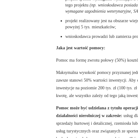
tego projektu
(np. wnioskodawca posiada 
wymagane uzgodnienia weterynaryjne, S
projekt realizowany jest na obszarze wiej
powyżej 5 tys. mieszkańców;
wnioskodawca prowadzi lub zamierza pro
Jaka jest wartość pomocy:
Pomoc ma formę zwrotu połowy (50%) kosztów
Maksymalna wysokość pomocy przyznanej jedn
zawsze stanowi 50% wartości inwestycji. Aby 
inwestycje na poziomie 200 tys. zł (100 tys.
kwotę, ale wszystko zależy od tego jaką inwes
Pomoc może być udzielana z tytułu opera
działalności nierolniczej w zakresie:
usług dl
sprzedaży hurtowej i detalicznej, rzemiosła lu
usług turystycznych oraz związanych ze spor