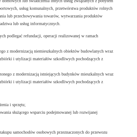
w domowych lub świadczenia innych usług związanych z pobytem
sportowych, usług komunalnych, przetwórstwa produktów rolnych
ania lub przechowywania towarów, wytwarzania produktów
adztwa lub usług informatycznych.
cych podlegać refundacji, operacji realizowanej w ramach
ego z modernizacją niemieszkalnych obiektów budowlanych wraz
ozbiórki i utylizacji materiałów szkodliwych pochodzących z
onego z modernizacją istniejących budynków mieszkalnych wraz
ozbiórki i utylizacji materiałów szkodliwych pochodzących z
enia i sprzętu;
wania służącego wsparciu podejmowanej lub rozwijanej
m zakupu samochodów osobowych przeznaczonych do przewozu