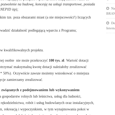
pozwolenie na budowę, koncesję na usługi transportowe, posiada
Na
ANEPID itp);
BRA
skim tzn. poza obszarami miast (a nie miejscowości!) liczących
Do
Inter
wadzić działalność podlegającą wparciu z Programu;
 kwalifikowalnych projektu.
ej osobie nie może przekroczyć
100 tys. zł
. Wartość dotacji
otrzymać maksymalną kwotę dotacji należałoby zrealizować
 zł * 50%). Oczywiście zawsze możemy wnioskować o mniejsza
tycje zamierzamy zrealizować.
cji związanych z podejmowaniem lub wykonywaniem
a gospodarstw rolnych lub leśnictwa, usług dla ludności,
b rękodzielnictwa, robót i usług budowlanych oraz instalacyjnych,
tem, rekreacją i wypoczynkiem, w tym wynajmowania pokoi w