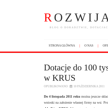
R
OZWIJ
BLOG O DORADZTWIE, DOTACJAC
STRONA GŁÓWNA
O NAS
OFE
Dotacje do 100 tys
w KRUS
OPUBLIKOWANO
10 PAŹDZIERNIKA 2011
Do 4 listopada
2011 roku
można jeszcze skła
wnioski na założenie własnej firmy na wsi. Pr