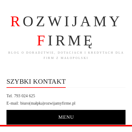
R
OZWIJAMY
F
IRMĘ
BLOG O DORADZTWIE, DOTACJACH I KREDYTACH DLA
FIRM Z MAŁOPOLSKI
SZYBKI KONTAKT
Tel. 793 024 625
E-mail: biuro(małpka)rozwijamyfirme.pl
MENU