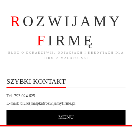
R
OZWIJAMY
F
IRMĘ
BLOG O DORADZTWIE, DOTACJACH I KREDYTACH DLA
FIRM Z MAŁOPOLSKI
SZYBKI KONTAKT
Tel. 793 024 625
E-mail: biuro(małpka)rozwijamyfirme.pl
MENU