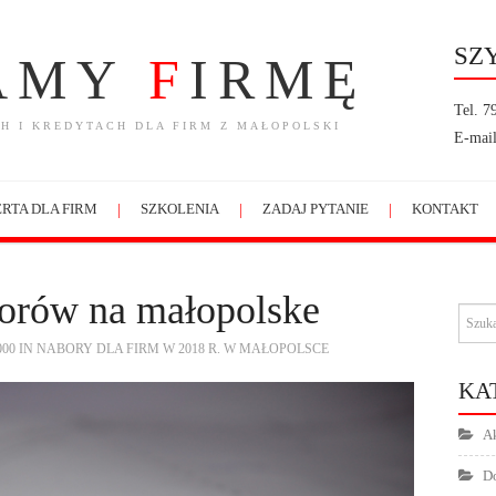
SZ
AMY
F
IRMĘ
Tel. 7
H I KREDYTACH DLA FIRM Z MAŁOPOLSKI
E-mail
RTA DLA FIRM
SZKOLENIA
ZADAJ PYTANIE
KONTAKT
orów na małopolske
000
IN
NABORY DLA FIRM W 2018 R. W MAŁOPOLSCE
KA
Ak
Do