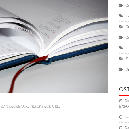
Do
Do
Do
Do
F
F
Kr
OS
No
EXPO
VE A TRACKBACK:
TRACKBACK URL
.
Go
No