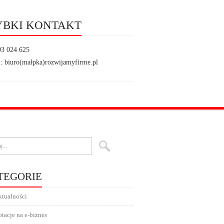
YBKI KONTAKT
93 024 625
: biuro(małpka)rozwijamyfirme.pl
TEGORIE
tualności
tacje na e-biznes