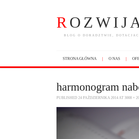
R
OZWIJ
BLOG O DORADZTWIE, DOTACJAC
STRONA GŁÓWNA
O NAS
OFE
harmonogram nab
PUBLISHED
24 PAŹDZIERNIKA 2014
AT
3008 × 2