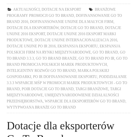
AKTUALNOŚCI
,
DOTACJE NA EKSPORT
BRANŻOWE
PROGRAMY PROMOCJI GO TO BRAND
,
DOFINANSOWANIE GO TO
BRAND 2016
,
DOFINANSOWANIE UNIJNE DLA MAŁYCH FIRM
,
DOTACJE DLA EKSPORTERÓW
,
DOTACJE GO TO BRAND
,
DOTACJE
UNIJNE 2016 EKSPORT
,
DOTACJE UNIJNE 2016 EKSPORT MARKI
PRODUKTOWE
,
DOTACJE UNIJNE INTERNACJONALIZACJA 2016
,
DOTACJE UNIJNE PO IR 2016
,
EKSPANSJA EKSPORTU
,
EKSPANSJA
POLSKICH FIRM NA RYNKI MIĘDZYNARODOWE
,
GO TO BRAND
,
GO
TO BRAND 3.3.3
,
GO TO BRAND BRANŻE
,
GO TO BRAND PO IR
,
GO TO
BRAND PROMOCJA POLSKICH MAREK PRODUKTOWYCH
,
INTELIGENTNY ROZWÓJ GO TO BRAND
,
MARKA POLSKIEJ
GOSPODARKI
,
PO IR DOFINANSOWANIE EKSPORTU
,
PODDZIAŁANIE
3.3.3 WSPARCIE MŚP W PROMOCJI MAREK PRODUKTOWYCH - GO TO
BRAND
,
POIR DOTACJE GO TO BRAND
,
TARGI BRANŻOWE
,
TARGI
MIĘDZYNARODOWE
,
UMIĘDZYNARODOWIENIE DZIAŁALNOŚCI
PRZEDSIĘBIORSTWA
,
WSPARCIE DLA EKSPORTERÓW GO TO BRAND
,
WYTYPWOANA BRANŻE GO TO BRAND
Dotacje dla eksporterów