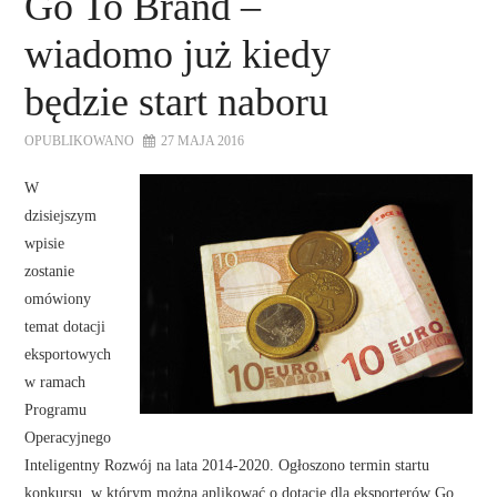
Go To Brand –
wiadomo już kiedy
będzie start naboru
OPUBLIKOWANO
27 MAJA 2016
W
dzisiejszym
wpisie
zostanie
omówiony
temat dotacji
eksportowych
w ramach
Programu
Operacyjnego
Inteligentny Rozwój na lata 2014-2020. Ogłoszono termin startu
konkursu, w którym można aplikować o dotacje dla eksporterów Go