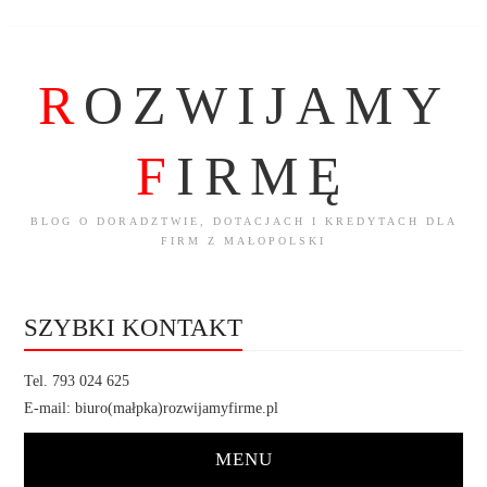
R
OZWIJAMY
F
IRMĘ
BLOG O DORADZTWIE, DOTACJACH I KREDYTACH DLA
FIRM Z MAŁOPOLSKI
SZYBKI KONTAKT
Tel. 793 024 625
E-mail: biuro(małpka)rozwijamyfirme.pl
MENU