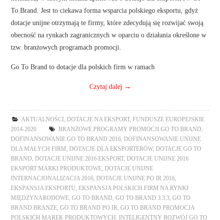
To Brand. Jest to ciekawa forma wsparcia polskiego eksportu, gdyż
dotacje unijne otrzymają te firmy, które zdecydują się rozwijać swoją
obecność na rynkach zagranicznych w oparciu o działania określone w
tzw. branżowych programach promocji.
Go To Brand to dotacje dla polskich firm w ramach
Czytaj dalej
→
AKTUALNOŚCI
,
DOTACJE NA EKSPORT
,
FUNDUSZE EUROPEJSKIE
2014-2020
BRANŻOWE PROGRAMY PROMOCJI GO TO BRAND
,
DOFINANSOWANIE GO TO BRAND 2016
,
DOFINANSOWANIE UNIJNE
DLA MAŁYCH FIRM
,
DOTACJE DLA EKSPORTERÓW
,
DOTACJE GO TO
BRAND
,
DOTACJE UNIJNE 2016 EKSPORT
,
DOTACJE UNIJNE 2016
EKSPORT MARKI PRODUKTOWE
,
DOTACJE UNIJNE
INTERNACJONALIZACJA 2016
,
DOTACJE UNIJNE PO IR 2016
,
EKSPANSJA EKSPORTU
,
EKSPANSJA POLSKICH FIRM NA RYNKI
MIĘDZYNARODOWE
,
GO TO BRAND
,
GO TO BRAND 3.3.3
,
GO TO
BRAND BRANŻE
,
GO TO BRAND PO IR
,
GO TO BRAND PROMOCJA
POLSKICH MAREK PRODUKTOWYCH
,
INTELIGENTNY ROZWÓJ GO TO