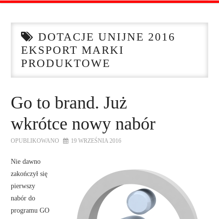
STRONA GŁÓWNA
DOTACJE UNIJNE 2016
O NAS
EKSPORT MARKI
PRODUKTOWE
OFERTA DLA FIRM
SZKOLENIA
Go to brand. Już
wkrótce nowy nabór
ZADAJ PYTANIE
OPUBLIKOWANO
19 WRZEŚNIA 2016
KONTAKT
Nie dawno
zakończył się
pierwszy
nabór do
programu GO