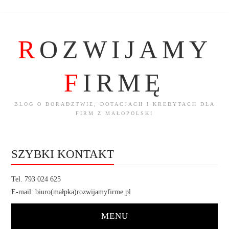
R
OZWIJAMY
F
IRMĘ
BLOG O DORADZTWIE, DOTACJACH I KREDYTACH DLA
FIRM Z MAŁOPOLSKI
SZYBKI KONTAKT
Tel. 793 024 625
E-mail: biuro(małpka)rozwijamyfirme.pl
MENU