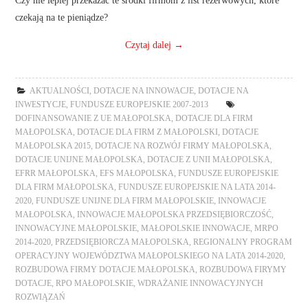
Czy nie lepiej przekazać te środki firmom z list rezerwowych, które
czekają na te pieniądze?
Czytaj dalej
→
AKTUALNOŚCI
,
DOTACJE NA INNOWACJE
,
DOTACJE NA
INWESTYCJE
,
FUNDUSZE EUROPEJSKIE 2007-2013
DOFINANSOWANIE Z UE MAŁOPOLSKA
,
DOTACJE DLA FIRM
MAŁOPOLSKA
,
DOTACJE DLA FIRM Z MAŁOPOLSKI
,
DOTACJE
MAŁOPOLSKA 2015
,
DOTACJE NA ROZWÓJ FIRMY MAŁOPOLSKA
,
DOTACJE UNIJNE MAŁOPOLSKA
,
DOTACJE Z UNII MAŁOPOLSKA
,
EFRR MAŁOPOLSKA
,
EFS MAŁOPOLSKA
,
FUNDUSZE EUROPEJSKIE
DLA FIRM MAŁOPOLSKA
,
FUNDUSZE EUROPEJSKIE NA LATA 2014-
2020
,
FUNDUSZE UNIJNE DLA FIRM MAŁOPOLSKIE
,
INNOWACJE
MAŁOPOLSKA
,
INNOWACJE MAŁOPOLSKA PRZEDSIĘBIORCZOŚĆ
,
INNOWACYJNE MAŁOPOLSKIE
,
MAŁOPOLSKIE INNOWACJE
,
MRPO
2014-2020
,
PRZEDSIĘBIORCZA MAŁOPOLSKA
,
REGIONALNY PROGRAM
OPERACYJNY WOJEWÓDZTWA MAŁOPOLSKIEGO NA LATA 2014-2020
,
ROZBUDOWA FIRMY DOTACJE MAŁOPOLSKA
,
ROZBUDOWA FIRYMY
DOTACJE
,
RPO MAŁOPOLSKIE
,
WDRAŻANIE INNOWACYJNYCH
ROZWIĄZAŃ