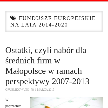
STRONA GŁÓWNA
FUNDUSZE EUROPEJSKIE
O NAS
NA LATA 2014-2020
OFERTA DLA FIRM
SZKOLENIA
Ostatki, czyli nabór dla
średnich firm w
ZADAJ PYTANIE
Małopolsce w ramach
KONTAKT
perspektywy 2007-2013
OPUBLIKOWANO
1 MARCA 2015
W
poprzednim