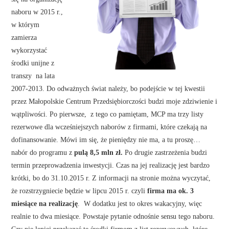
naboru w 2015 r.,
w którym
zamierza
wykorzystać
środki unijne z
transzy na lata
2007-2013. Do odważnych świat należy, bo podejście w tej kwestii
przez Małopolskie Centrum Przedsiębiorczości budzi moje zdziwienie i
wątpliwości. Po pierwsze, z tego co pamiętam, MCP ma trzy listy
rezerwowe dla wcześniejszych naborów z firmami, które czekają na
dofinansowanie. Mówi im się, że pieniędzy nie ma, a tu proszę…
nabór do programu z
pulą 8,5 mln zł.
Po drugie zastrzeżenia budzi
termin przeprowadzenia inwestycji. Czas na jej realizację jest bardzo
krótki, bo do 31.10.2015 r. Z informacji na stronie można wyczytać,
że rozstrzygniecie będzie w lipcu 2015 r. czyli
firma ma ok. 3
miesiące na realizację
. W dodatku jest to okres wakacyjny, więc
realnie to dwa miesiące. Powstaje pytanie odnośnie sensu tego naboru.