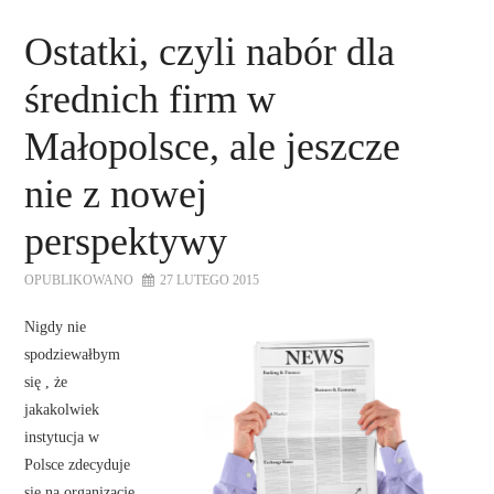
Ostatki, czyli nabór dla
średnich firm w
Małopolsce, ale jeszcze
nie z nowej
perspektywy
OPUBLIKOWANO
27 LUTEGO 2015
Nigdy nie
spodziewałbym
się , że
jakakolwiek
instytucja w
Polsce zdecyduje
się na organizację