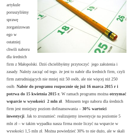
artykule
poruszyliśmy
sprawę
zorganizowan
ego w
ostatniej
chwili naboru
dla średnich
firm z Małopolski. Dziś chcielibyśmy przytoczyć jego założenia i
zasady. Należy zacząć od tego. że jest to nabór dla średnich firm, czyli
firm zatrudniających nie mniej niż 50 osób, ale nie więcej niż 250
osób.
Nabór do programu rozpocznie się już 16 marca 2015 r i
potrwa do 15 kwietnia 2015 r.
W ramach programu można
otrzymać
wsparcie w wysokości
2 mln zł
. Minusem tego naboru dla średnich
firm jest mniejszy poziom dofinansowania –
30% wartości
inwestycji
. Jak to zrozumieć: realizujemy inwestycje na poziomie 5
mln zł – w takim wypadku nasza firma może liczyć na wsparcie w
wysokości 1,5 mln zł. Można powiedzieć 30% to nie dużo, ale w skali