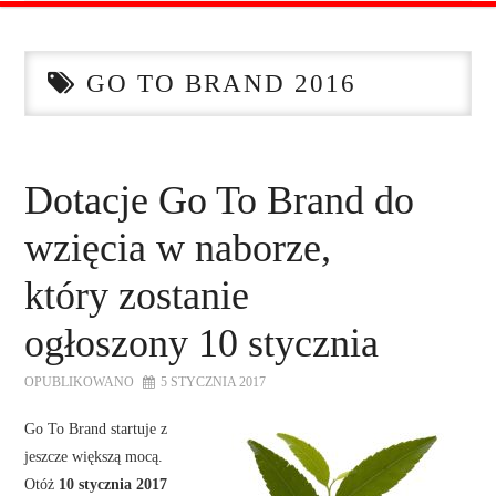
STRONA GŁÓWNA
GO TO BRAND 2016
O NAS
OFERTA DLA FIRM
Dotacje Go To Brand do
SZKOLENIA
wzięcia w naborze,
ZADAJ PYTANIE
który zostanie
ogłoszony 10 stycznia
KONTAKT
OPUBLIKOWANO
5 STYCZNIA 2017
Go To Brand startuje z
jeszcze większą mocą.
Otóż
10 stycznia 2017