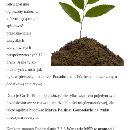
roku
zostanie
ogłoszony nabór, w
którym będą mogli
aplikować
przedstawiciele
wszystkich
wytypowanych
perspektywicznych 12
branż. A nie tylko
niektórych z nich, jak
było w pierwszym naborze. Ponadto ten nabór będzie poszerzony o
dodatkową inicjatywę.
Dotacje Go To Brand będą służyć nie tylko wsparciu pojedynczych
przedsiębiorstw w rozwoju ich działalności międzynarodowej, ale
także ogólnie budować
Markę Polskiej Gospodarki
na rynku
międzynarodowym.
Konkurs stanowi Poddziałanie 3.3.3
Wsparcie MŚP w promocji