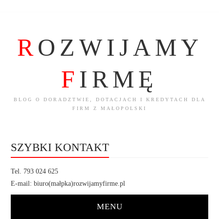
R
OZWIJAMY
F
IRMĘ
BLOG O DORADZTWIE, DOTACJACH I KREDYTACH DLA
FIRM Z MAŁOPOLSKI
SZYBKI KONTAKT
Tel. 793 024 625
E-mail: biuro(małpka)rozwijamyfirme.pl
MENU