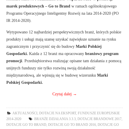
marek produktowych
– Go to Brand
w ramach ogólnokrajowego
Programu Operacyjnego Inteligentny Rozwój na lata 2014-2020 (PO
IR 2014-2020).
Wytypowano 12 najbardziej perspektywicznych branż, których polskie
produkty i usługi mają szansę uzyskać największe uznanie na rynku
zagranicznym i przyczynić się do budowy
Marki Polskiej
Gospodarki.
Każda z 12 branż ma opracowany
branżowy program
promocji
. Przedsiębiorstwa realizując opisane tam działania z pomocą
unijnych funduszy nie tylko rozwiną swoją działalność
międzynarodową, ale wpisują się w budowę wizerunku
Marki
Polskiej Gospodarki.
Czytaj dalej
→
AKTUALNOŚCI
,
DOTACJE NA EKSPORT
,
FUNDUSZE EUROPEJSKIE
2014-2020
BRANŻE DZIAŁANIA 3.3.3
,
DOTACJE BRANDOWE 2017
,
DOTACJE GO TO BRAND
,
DOTACJE GO TO BRAND 2016
,
DOTACJE GO