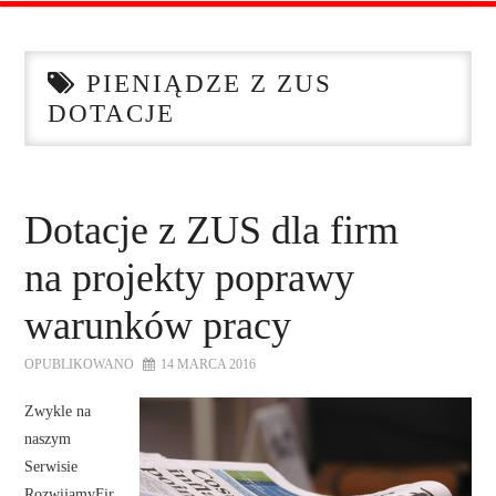
STRONA GŁÓWNA
PIENIĄDZE Z ZUS
O NAS
DOTACJE
OFERTA DLA FIRM
SZKOLENIA
Dotacje z ZUS dla firm
na projekty poprawy
ZADAJ PYTANIE
warunków pracy
KONTAKT
OPUBLIKOWANO
14 MARCA 2016
Zwykle na
naszym
Serwisie
RozwijamyFir