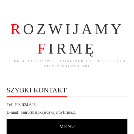
R
OZWIJAMY
F
IRMĘ
BLOG O DORADZTWIE, DOTACJACH I KREDYTACH DLA
FIRM Z MAŁOPOLSKI
SZYBKI KONTAKT
Tel. 793 024 625
E-mail: biuro(małpka)rozwijamyfirme.pl
MENU