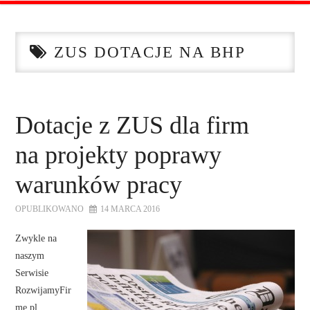
STRONA GŁÓWNA
ZUS DOTACJE NA BHP
O NAS
OFERTA DLA FIRM
Dotacje z ZUS dla firm
SZKOLENIA
na projekty poprawy
ZADAJ PYTANIE
warunków pracy
OPUBLIKOWANO
14 MARCA 2016
KONTAKT
Zwykle na
naszym
Serwisie
RozwijamyFir
me.pl