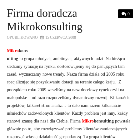
STRONA GŁÓWNA
Firma doradcza
0
O NAS
Mikrokonsulting
OFERTA DLA FIRM
OPUBLIKOWANO
15 CZERWCA 2008
Mikro
kons
SZKOLENIA
ulting
to grupa młodych, ambitnych, aktywnych ludzi. Na bieżąco
śledzimy sytuację na rynku, dostosowujemy się do panujących tam
ZADAJ PYTANIE
zasad, wyznaczamy nowe trendy. Nasza firma działa od 2005 roku
specjalizując się pozyskiwaniu dotacji na terenie całego kraju. Z
KONTAKT
początkiem roku 2009 weszliśmy na nasz docelowy rynek czyli na
małopolske i od razu rozpoczęliśmy dynamiczny rozwój. Kilkanaście
projektów, kilkaset stron analiz… to dało nam razem kilkanaście
uśmiechów zadowolonych klientów. Każdy problem jest inny, każdy
stanowi szansę dla nas i dla Ciebie. Firma
Mikro
konsulting
powstała
głównie po to, aby rozwiązywać problemy klientów zamierzających
rozpocząć własną działalność gospodarczą. Ta grupa klientów