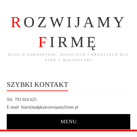
R
OZWIJAMY
F
IRMĘ
BLOG O DORADZTWIE, DOTACJACH I KREDYTACH DLA
FIRM Z MAŁOPOLSKI
SZYBKI KONTAKT
Tel. 793 024 625
E-mail: biuro(małpka)rozwijamyfirme.pl
MENU