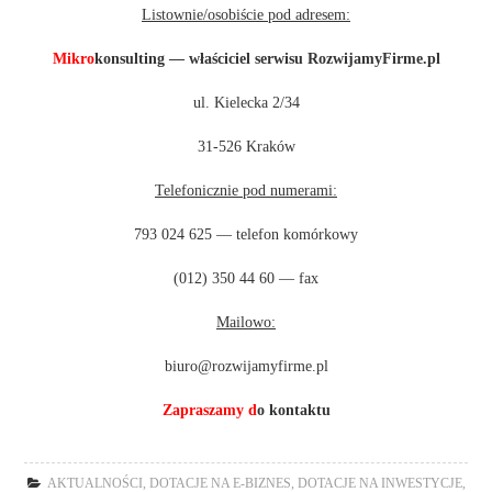
Listownie/osobiście pod adresem:
Mikro
konsulting — właściciel serwisu RozwijamyFirme.pl
ul. Kielecka 2/34
31-526 Kraków
Telefonicznie pod numerami:
793 024 625 — telefon komórkowy
(012) 350 44 60 — fax
Mailowo:
biuro@rozwijamyfirme.pl
Zapraszamy d
o kontaktu
AKTUALNOŚCI
,
DOTACJE NA E-BIZNES
,
DOTACJE NA INWESTYCJE
,