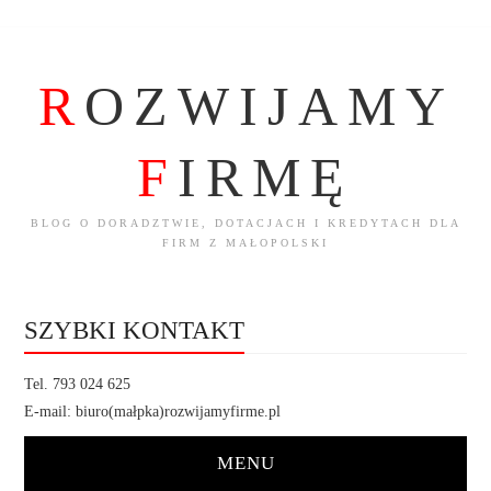
R
OZWIJAMY
F
IRMĘ
BLOG O DORADZTWIE, DOTACJACH I KREDYTACH DLA
FIRM Z MAŁOPOLSKI
SZYBKI KONTAKT
Tel. 793 024 625
E-mail: biuro(małpka)rozwijamyfirme.pl
MENU