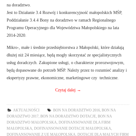
na doradztwo.
Jest to Działanie 3.4 Rozwój i konkurencyjność małopolskich MŚP,
Poddziałanie 3.4.4 Bony na doradztwo w ramach Regionalnego
Programu Operacyjnego dla Województwa Małopolskiego na lata
2014-2020.
Mikro-, małe i średnie przedsiębiorstwa z Małopolski, które działają
dłużej niż 24 miesiące, będą mogły skorzystać ze specjalistycznych
usług doradczych. Zakupione usługi, o charakterze prorozwojowym,
będą dopasowane do potrzeb MŚP. Należy przez to rozumieć analizy i
ekspertyzy prawne, ekonomiczne, marketingowe czy techniczne.
Czytaj dalej
→
AKTUALNOŚCI
BON NA DORADZTWO 2016
,
BON NA
DORADZTWO 2017
,
BON NA DORADZTWO DOTACJE
,
BON NA
DORADZTWO MAŁOPOLSKA
,
DOFINANSOWANIE DLA FIRM
MAŁOPOLSKA
,
DOFINANSOWANIE DOTACJE MAŁOPOLSKA
,
DOFINANSOWANIE Z UE MAŁOPOLSKA
,
DOTACJE DLA MAŁYCH FIRM