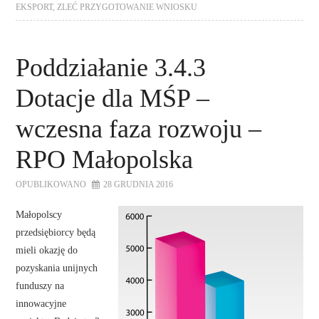
EKSPORT
,
ZLEĆ PRZYGOTOWANIE WNIOSKU
Poddziałanie 3.4.3
Dotacje dla MŚP –
wczesna faza rozwoju –
RPO Małopolska
OPUBLIKOWANO
28 GRUDNIA 2016
Małopolscy
przedsiębiorcy będą
mieli okazję do
pozyskania unijnych
funduszy na
innowacyjne