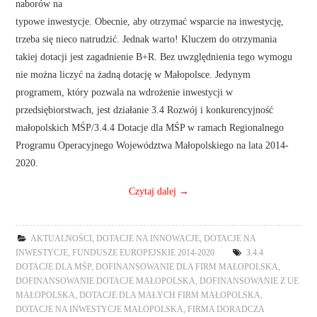
naborów na
typowe inwestycje. Obecnie, aby otrzymać wsparcie na inwestycję,
trzeba się nieco natrudzić. Jednak warto! Kluczem do otrzymania
takiej dotacji jest zagadnienie B+R. Bez uwzględnienia tego wymogu
nie można liczyć na żadną dotację w Małopolsce. Jedynym
programem, który pozwala na wdrożenie inwestycji w
przedsiębiorstwach, jest działanie 3.4 Rozwój i konkurencyjność
małopolskich MŚP/3.4.4 Dotacje dla MŚP w ramach Regionalnego
Programu Operacyjnego Województwa Małopolskiego na lata 2014-
2020.
Czytaj dalej
→
AKTUALNOŚCI
,
DOTACJE NA INNOWACJE
,
DOTACJE NA
INWESTYCJE
,
FUNDUSZE EUROPEJSKIE 2014-2020
3.4.4
DOTACJE DLA MŚP
,
DOFINANSOWANIE DLA FIRM MAŁOPOLSKA
,
DOFINANSOWANIE DOTACJE MAŁOPOLSKA
,
DOFINANSOWANIE Z UE
MAŁOPOLSKA
,
DOTACJE DLA MAŁYCH FIRM MAŁOPOLSKA
,
DOTACJE NA INWESTYCJE MAŁOPOLSKA
,
FIRMA DORADCZA