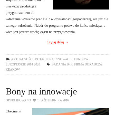
pierwszej produkcji i
przygotowaniem do
wdrożenia wyników prac B+R w działalności gospodarczej, ale już nie
samego wdrożenia. Nabór do programu potrwa do końca miesiąca, a
więc jest jeszcze trochę czasu na przygotowania.
Czytaj dalej
→
AKTUALNOŚCI
,
DOTACJE NA INNOWACJE
,
FUNDUSZE
EUROPEJSKIE 2014-2020
BADANIA B+R
,
FIRMA DORADCZA
KRAKÓW
Bony na innowacje
OPUBLIKOWANO
1 PAŹDZIERNIKA 2016
Obecnie w