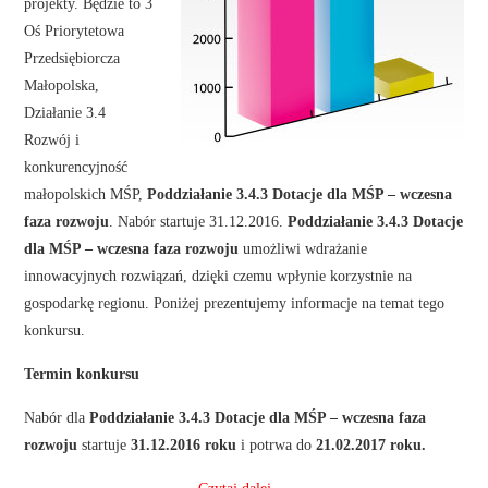
projekty. Będzie to 3
Oś Priorytetowa
Przedsiębiorcza
Małopolska,
Działanie 3.4
Rozwój i
konkurencyjność
małopolskich MŚP,
Poddziałanie 3.4.3 Dotacje dla MŚP – wczesna
faza rozwoju
. Nabór startuje 31.12.2016.
Poddziałanie 3.4.3 Dotacje
dla MŚP – wczesna faza rozwoju
umożliwi wdrażanie
innowacyjnych rozwiązań, dzięki czemu wpłynie korzystnie na
gospodarkę regionu. Poniżej prezentujemy informacje na temat tego
konkursu.
Termin konkursu
Nabór dla
Poddziałanie 3.4.3 Dotacje dla MŚP – wczesna faza
rozwoju
startuje
31.12.2016 roku
i potrwa do
21.02.2017 roku.
Czytaj dalej
→