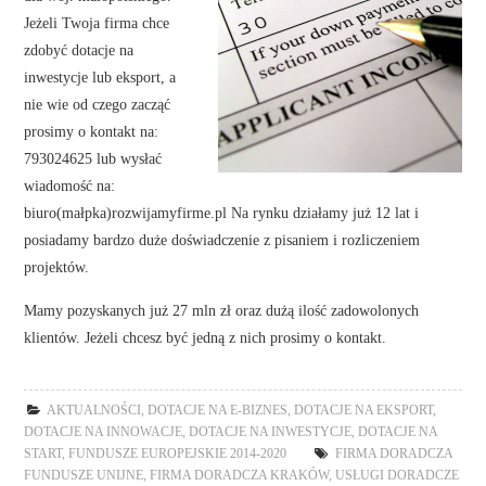
Jeżeli Twoja firma chce
zdobyć dotacje na
inwestycje lub eksport, a
nie wie od czego zacząć
prosimy o kontakt na:
793024625 lub wysłać
wiadomość na:
biuro(małpka)rozwijamyfirme.pl Na rynku działamy już 12 lat i
posiadamy bardzo duże doświadczenie z pisaniem i rozliczeniem
projektów.
Mamy pozyskanych już 27 mln zł oraz dużą ilość zadowolonych
klientów. Jeżeli chcesz być jedną z nich prosimy o kontakt.
AKTUALNOŚCI
,
DOTACJE NA E-BIZNES
,
DOTACJE NA EKSPORT
,
DOTACJE NA INNOWACJE
,
DOTACJE NA INWESTYCJE
,
DOTACJE NA
START
,
FUNDUSZE EUROPEJSKIE 2014-2020
FIRMA DORADCZA
FUNDUSZE UNIJNE
,
FIRMA DORADCZA KRAKÓW
,
USŁUGI DORADCZE