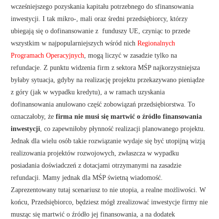
wcześniejszego pozyskania kapitału potrzebnego do sfinansowania
inwestycji. I tak mikro-, mali oraz średni przedsiębiorcy, którzy
ubiegają się o dofinansowanie z funduszy UE, czyniąc to przede
wszystkim w najpopularniejszych wśród nich
Regionalnych
Programach Operacyjnych
, mogą liczyć w zasadzie tylko na
refundacje. Z punktu widzenia firm z sektora MŚP najkorzystniejsza
byłaby sytuacja, gdyby na realizację projektu przekazywano pieniądze
z góry (jak w wypadku kredytu), a w ramach uzyskania
dofinansowania anulowano część zobowiązań przedsiębiorstwa. To
oznaczałoby, że
firma nie musi się martwić o źródło finansowania
inwestycji
, co zapewniłoby płynność realizacji planowanego projektu.
Jednak dla wielu osób takie rozwiązanie wydaje się być utopijną wizją
realizowania projektów rozwojowych, zwłaszcza w wypadku
posiadania doświadczeń z dotacjami otrzymanymi na zasadzie
refundacji. Mamy jednak dla MŚP świetną wiadomość.
Zaprezentowany tutaj scenariusz to nie utopia, a realne możliwości. W
końcu, Przedsiębiorco, będziesz mógł zrealizować inwestycje firmy nie
musząc się martwić o źródło jej finansowania, a na dodatek