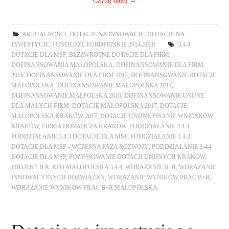
AKTUALNOŚCI
,
DOTACJE NA INNOWACJE
,
DOTACJE NA
INWESTYCJE
,
FUNDUSZE EUROPEJSKIE 2014-2020
3.4.4
DOTACJE DLA MŚP
,
BEZZWROTNE DOTACJE DLA FIRM
,
DOFINANSOWANIA MAŁOPOLSKA
,
DOFINANSOWANIE DLA FIRM
2016
,
DOFINANSOWANIE DLA FIRM 2017
,
DOFINANSOWANIE DOTACJE
MAŁOPOLSKA
,
DOFINANSOWANIE MAŁOPOLSKA 2017
,
DOFINANSOWANIE MAŁPOLSKA 2016
,
DOFINANSOWANIE UNIJNE
DLA MAŁYCH FIRM
,
DOTACJE MAŁOPOLSKA 2017
,
DOTACJE
MAŁOPOLSKA KRAKÓW 2017
,
DOTACJE UNIJNE PISANIE WNIOSKÓW
KRAKÓW
,
FIRMA DORADCZA KRAKÓW
,
PODDZIAŁANIE 3.4.3
,
PODDZIAŁANIE 3.4.3 DOTACJE DLA MŚP
,
PODDZIAŁANIE 3.4.3
DOTACJE DLA MŚP - WCZESNA FAZA ROZWOJU
,
PODDZIAŁANIE 3.4.4
DOTACJE DLA MŚP
,
POZYSKIWANIE DOTACJI UNIJNYCH KRAKÓW
,
PROJEKT B R
,
RPO MAŁOPOLSKA 3.4.4
,
WDRAŻANIE B+R
,
WDRAŻANIE
INNOWACYJNYCH ROZWIĄZAŃ
,
WDRAŻANIE WYNIKÓW PRAC B+R
,
WDRAŻANIE WYNIKÓW PRAC B+R MAŁOPOLSKA