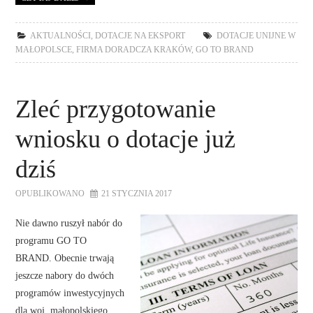
AKTUALNOŚCI
,
DOTACJE NA EKSPORT
DOTACJE UNIJNE W
MAŁOPOLSCE
,
FIRMA DORADCZA KRAKÓW
,
GO TO BRAND
Zleć przygotowanie
wniosku o dotacje już
dziś
OPUBLIKOWANO
21 STYCZNIA 2017
Nie dawno ruszył nabór do
programu GO TO
BRAND. Obecnie trwają
jeszcze nabory do dwóch
programów inwestycyjnych
dla woj. małopolskiego.