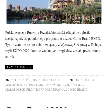
Polska Agencja Rozwoju Przedsiębiorczości oficjalnie ogłosiła
specjalną edycję popularnego programu o nazwie Go to Brand EXPO.
Tym razem nie jest to nabór związany z Wystawą Światową w Dubaju,
czyli EXPO 2020, która z wiadomych względów została przeniesiona
na rok
CZYTAJ DALEJ
AKTUALNOŚCI
,
DOTACJE NA EKSPORT
DOTACJE DLA
MAŁOPOLSKICH PRZEDSIĘBIORSTW
,
DOTACJE UNIJNE W
MAŁOPOLSCE
,
FIRMA DORADCZA KRAKÓW
,
GO TO BRAND