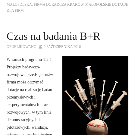
MAŁOPOLSKA
,
FIRMA DORADCZA KRAKÓW
,
MAŁOPOLSKIE DOTACJE
DLA FIRM
Czas na badania B+R
OPUBLIKOWANO
5 PAŹDZIERNIKA 2016
W ramach programu 1.2.1
Projekty badawczo-
rozwojowe przedsiębiorstw
firma może otrzymać
dotację na realizację badań
przemysłowych i
eksperymentalnych prac
rozwojowych, w tym linii
demonstracyjnych i
pilotażowych, walidacji,
włącznie z uruchomieniem