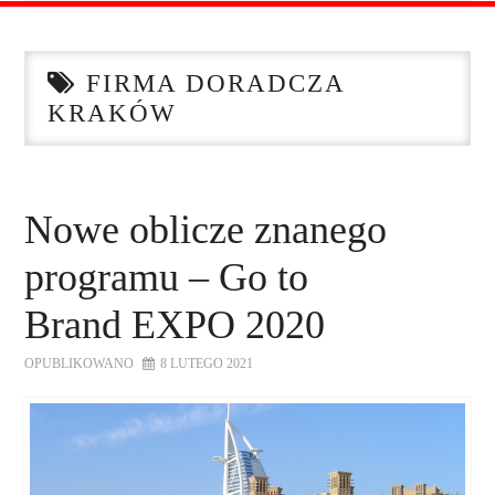
STRONA GŁÓWNA
FIRMA DORADCZA
O NAS
KRAKÓW
OFERTA DLA FIRM
SZKOLENIA
Nowe oblicze znanego
programu – Go to
ZADAJ PYTANIE
Brand EXPO 2020
KONTAKT
OPUBLIKOWANO
8 LUTEGO 2021