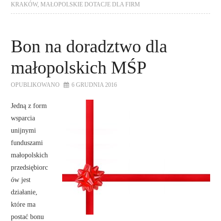
KRAKÓW
,
MAŁOPOLSKIE DOTACJE DLA FIRM
Bon na doradztwo dla
małopolskich MŚP
OPUBLIKOWANO
6 GRUDNIA 2016
Jedną z form
wsparcia
unijnymi
funduszami
małopolskich
przedsiębiorc
ów jest
działanie,
które ma
postać bonu