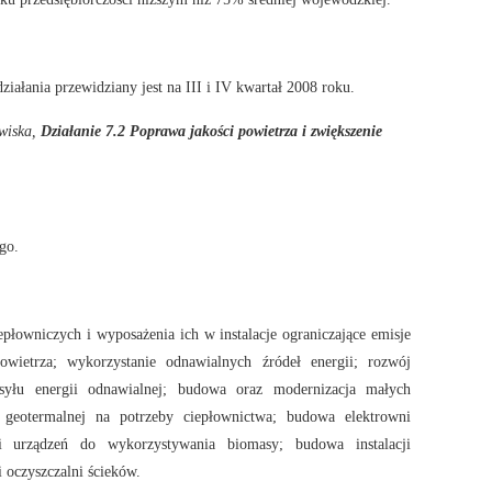
iałania przewidziany jest na III i IV kwartał 2008 roku.
owiska,
Działanie 7.2 Poprawa jakości powietrza i zwiększenie
go.
płowniczych i wyposażenia ich w instalacje ograniczające emisje
wietrza; wykorzystanie odnawialnych źródeł energii; rozwój
zesyłu energii odnawialnej; budowa oraz modernizacja małych
 geotermalnej na potrzeby ciepłownictwa; budowa elektrowni
i urządzeń do wykorzystywania biomasy; budowa instalacji
 oczyszczalni ścieków.