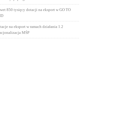
wet 850 tysięcy dotacji na eksport w GO TO
ND
tacje na eksport w ramach działania 1.2
nacjonalizacja MŚP