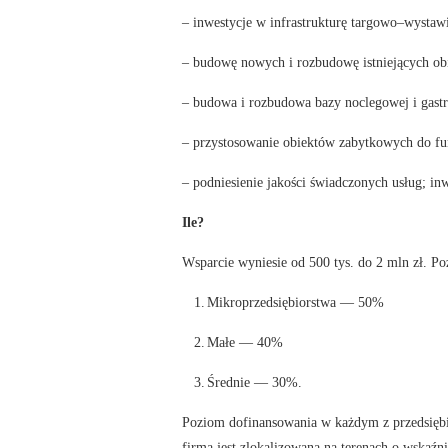
– inwestycje w infrastrukturę targowo–wystaw
– budowę nowych i rozbudowę istniejących obi
– budowa i rozbudowa bazy noclegowej i gast
– przystosowanie obiektów zabytkowych do fun
– podniesienie jakości świadczonych usług; inw
Ile?
Wsparcie wyniesie od 500 tys. do 2 mln zł. Po
1.
Mikroprzedsiębiorstwa — 50%
2.
Małe — 40%
3.
Średnie — 30%.
Poziom dofinansowania w każdym z przedsiębi
firma jest zlokalizowana na terenach o wskaźn