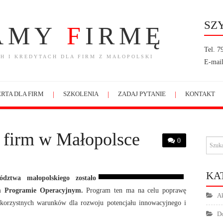
SZ
AMY
F
IRMĘ
Tel. 7
H I KREDYTACH DLA FIRM Z MAŁOPOLSKI
E-mail
RTA DLA FIRM
SZKOLENIA
ZADAJ PYTANIE
KONTAKT
a firm w Małopolsce
0
KA
dztwa małopolskiego zostało
m Programie Operacyjnym.
Program ten ma na celu poprawę
Ak
 korzystnych warunków dla rozwoju potencjału innowacyjnego i
Do