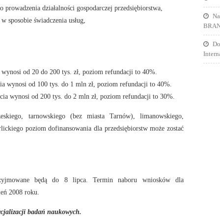
 prowadzenia działalności gospodarczej przedsiębiorstwa,
Na
 w sposobie świadczenia usług,
BRA
Do
Inter
 wynosi od 20 do 200 tys. zł, poziom refundacji to 40%.
ia wynosi od 100 tys. do 1 mln zł, poziom refundacji to 40%.
rcia wynosi od 200 tys. do 2 mln zł, poziom refundacji to 30%.
skiego, tarnowskiego (bez miasta Tarnów), limanowskiego,
lickiego poziom dofinansowania dla przedsiębiorstw może zostać
zyjmowane będą do 8 lipca. Termin naboru wniosków dla
ień 2008 roku.
cjalizacji badań naukowych.