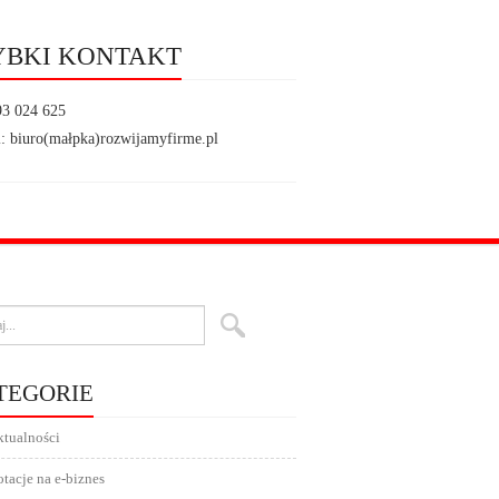
YBKI KONTAKT
93 024 625
: biuro(małpka)rozwijamyfirme.pl
TEGORIE
tualności
tacje na e-biznes