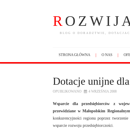
R
OZWIJ
BLOG O DORADZTWIE, DOTACJAC
STRONA GŁÓWNA
O NAS
OFE
Dotacje unijne dl
OPUBLIKOWANO
4 WRZEŚNIA 2008
Wsparcie dla przedsiębiorców z wojewó
przewidziane w Małopolskim Regionalny
konkurencyjności regionu poprzez tworzenie
wsparcie rozwoju przedsiębiorczości.