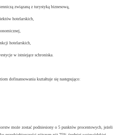
ienniczą związaną z turystyką biznesową,
ektów hotelarskich,
ronomicznej,
kcji hotelarskich,
estycje w istniejące schroniska.
ziom dofinansowania kształtuje się następująco:
orstw może zostać podniesiony o 5 punktów procentowych, jeżeli
iku przedsiębiorczości niższym niż 75% średniej wojewódzkiej.