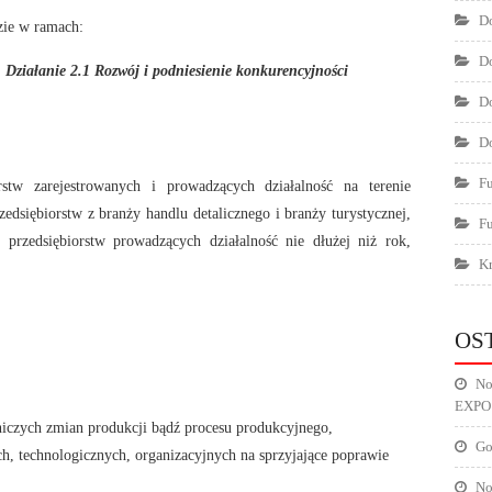
Do
zie w ramach:
Do
,
Działanie 2.1 Rozwój i podniesienie konkurencyjności
Do
Do
F
stw zarejestrowanych i prowadzących działalność na terenie
dsiębiorstw z branży handlu detalicznego i branży turystycznej,
F
przedsiębiorstw prowadzących działalność nie dłużej niż rok,
Kr
OS
No
EXPO
niczych zmian produkcji bądź procesu produkcyjnego,
Go
, technologicznych, organizacyjnych na sprzyjające poprawie
No