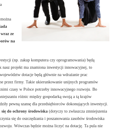
a
y można
iada
wraz ze
borów na
westycji (np. zakup komputera czy oprogramowania) będą
ak nasz projekt ma znamiona inwestycji innowacyjnej, to
województw dotacje będą głównie na wdrażanie prac
ane przez firmy. Takie ukierunkowanie unijnych programów
nimi czasy w Polsce potrzeby innowacyjnego rozwoju. Bo
niejszaniu różnic między gospodarką swoją a tą krajów
ziły pewną szansę dla przedsiębiorców dokonujących inwestycji.
i się do ochrony środowiska
(dotyczy to zwłaszcza zmniejszenia
yczynia się do oszczędzania i poszanowania zasobów środowiska
ozwoju. Wówczas będzie można liczyć na dotację. Ta pula nie