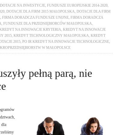
DOTACJE NA INWESTYCJE
,
FUNDUSZE EUROPEJSKIE 2014-2020
,
020
,
DOTACJE DLA FIRM 2015 MAŁOPOLSKA
,
DOTACJE DLA FIRM
E
,
FIRMA DORADCZA FUNDUSZE UNIJNE
,
FIRMA DORADCZA
A
,
FUNDUSZE DLA PRZEDSIĘBIORCÓW MAŁOPOLSKA
,
KREDYT NA INNOWACJE KRYTERIA
,
KREDYT NA INNOWACJE
Y 2015
,
KREDYT TECHNOLOGICZNY MAŁOPOLSKA
,
KREDYT
TACJE 2015
,
PO IR KREDYT NA INNOWACJE TECHNOLOGICZNE
,
IKROPRZEDSIĘBIORSTW W MAŁOPOLSCE
szyły pełną parą, nie
ce
rogramów
ództwach,
 dla
rzeliśmy