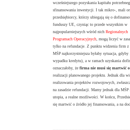
wcześniejszego pozyskania kapitału potrzebne
sfinansowania inwestycji. I tak mikro-, mali or
przedsiębiorcy, którzy ubiegają się o dofinans
funduszy UE, czyniąc to przede wszystkim w
najpopularniejszych wśród nich
Regionalnych
Programach Operacyjnych
, mogą liczyć w zas
tylko na refundacje. Z punktu widzenia firm z 
MŚP najkorzystniejsza byłaby sytuacja, gdyby 
wypadku kredytu), a w ramach uzyskania dofi
oznaczałoby, że
firma nie musi się martwić o
realizacji planowanego projektu. Jednak dla wi
realizowania projektów rozwojowych, zwłaszc
na zasadzie refundacji. Mamy jednak dla MŚP 
utopia, a realne możliwości. W końcu, Przedsi
się martwić o źródło jej finansowania, a na d