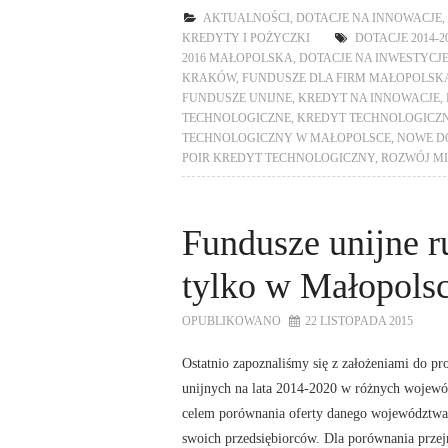
AKTUALNOŚCI
,
DOTACJE NA INNOWACJE
,
KREDYTY I POŻYCZKI
DOTACJE 2014-2
2016 MAŁOPOLSKA
,
DOTACJE NA INWESTYCJ
KRAKÓW
,
FUNDUSZE DLA FIRM MAŁOPOLSK
FUNDUSZE UNIJNE
,
KREDYT NA INNOWACJE
,
TECHNOLOGICZNE
,
KREDYT TECHNOLOGICZN
TECHNOLOGICZNY W MAŁOPOLSCE
,
NOWE DO
POIR KREDYT TECHNOLOGICZNY
,
ROZWÓJ M
Fundusze unijne ru
tylko w Małopols
OPUBLIKOWANO
22 LISTOPADA 2015
Ostatnio zapoznaliśmy się z założeniami do p
unijnych na lata 2014-2020 w różnych wojew
celem porównania oferty danego województwa
swoich przedsiębiorców. Dla porównania przej