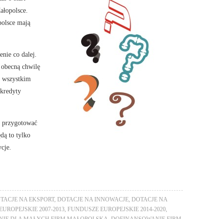
ałopolsce.
polsce mają
enie co dalej.
 obecną chwilę
e wszystkim
 kredyty
ż przygotować
dą to tylko
cje.
TACJE NA EKSPORT
,
DOTACJE NA INNOWACJE
,
DOTACJE NA
UROPEJSKIE 2007-2013
,
FUNDUSZE EUROPEJSKIE 2014-2020
,
IE DLA MAŁYCH FIRM MAŁOPOLSKA
,
DOFINANSOWANIE FIRM