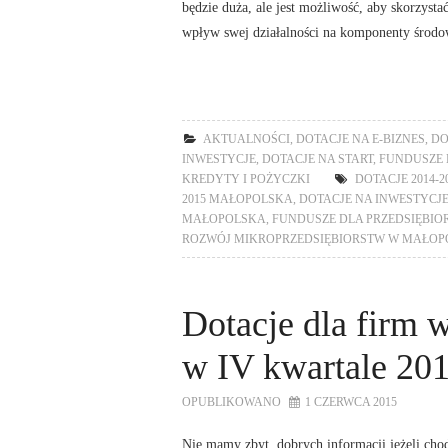
będzie duża, ale jest możliwość, aby skorzyst
wpływ swej działalności na komponenty środo
AKTUALNOŚCI
,
DOTACJE NA E-BIZNES
,
DO
INWESTYCJE
,
DOTACJE NA START
,
FUNDUSZE E
KREDYTY I POŻYCZKI
DOTACJE 2014-2
2015 MAŁOPOLSKA
,
DOTACJE NA INWESTYCJ
MAŁOPOLSKA
,
FUNDUSZE DLA PRZEDSIĘBI
ROZWÓJ MIKROPRZEDSIĘBIORSTW W MAŁOP
Dotacje dla firm 
w IV kwartale 201
OPUBLIKOWANO
1 CZERWCA 2015
Nie mamy zbyt dobrych informacji jeżeli chodz