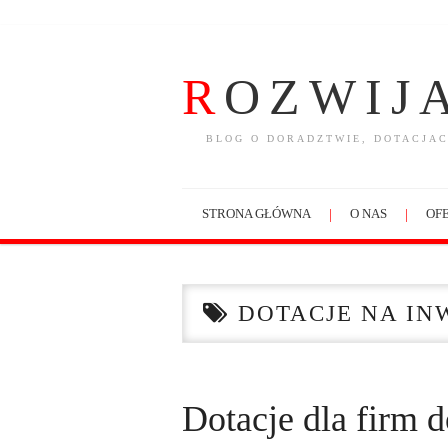
R
OZWIJ
BLOG O DORADZTWIE, DOTACJAC
STRONA GŁÓWNA
O NAS
OFE
DOTACJE NA IN
Dotacje dla firm 