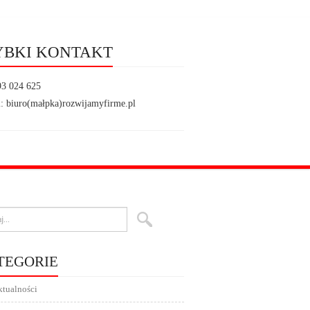
YBKI KONTAKT
93 024 625
: biuro(małpka)rozwijamyfirme.pl
TEGORIE
tualności