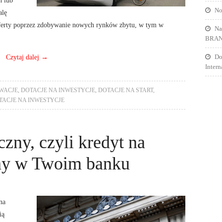
No
alę
 oferty poprzez zdobywanie nowych rynków zbytu, w tym w
Na
BRA
Czytaj dalej
→
Do
Inter
WACJE
,
DOTACJE NA INWESTYCJE
,
DOTACJE NA START
,
TACJE NA INWESTYCJE
zny, czyli kredyt na
ny w Twoim banku
na
ią