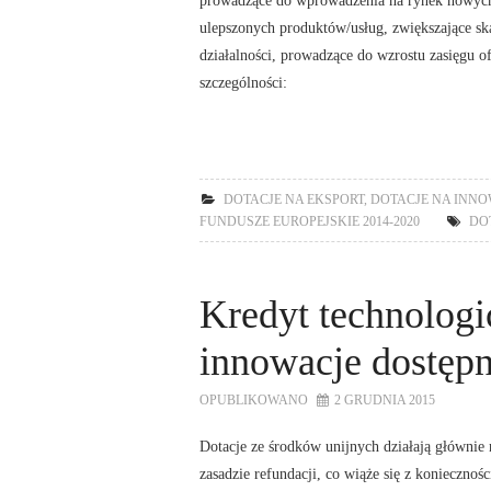
ulepszonych produktów/usług, zwiększające sk
działalności, prowadzące do wzrostu zasięgu
szczególności:
DOTACJE NA EKSPORT
,
DOTACJE NA INNO
FUNDUSZE EUROPEJSKIE 2014-2020
DO
Kredyt technologic
innowacje dostęp
OPUBLIKOWANO
2 GRUDNIA 2015
Dotacje ze środków unijnych działają głównie 
zasadzie refundacji, co wiąże się z koniecznośc