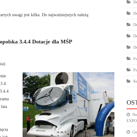
Do
Do
tych uwagi jest kilka. Do najważniejszych należą:
Do
Do
polska 3.4.4 Dotacje dla MŚP
Do
F
ia).
F
enie
Kr
 3.4
3.4.4
gramu
OS
lata
No
EXPO
ięcia
Go
h lub