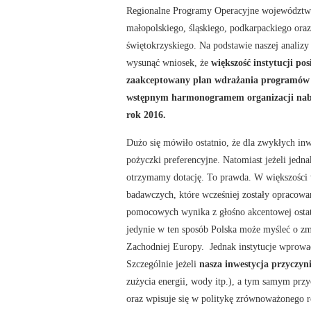
Regionalne Programy Operacyjne województw
małopolskiego, śląskiego, podkarpackiego oraz
świętokrzyskiego. Na podstawie naszej analiz
wysunąć wniosek, że
większość instytucji pos
zaakceptowany plan wdrażania programów 
wstępnym harmonogramem organizacji na
rok 2016.
Dużo się mówiło ostatnio, że dla zwykłych in
pożyczki preferencyjne. Natomiast jeżeli jedn
otrzymamy dotację. To prawda. W większości 
badawczych, które wcześniej zostały opracow
pomocowych wynika z głośno akcentowej ostat
jedynie w ten sposób Polska może myśleć o zm
Zachodniej Europy. Jednak instytucje wprowad
Szczególnie jeżeli
nasza inwestycja przyczyn
zużycia energii, wody itp.), a tym samym prz
oraz wpisuje się w politykę zrównoważonego r