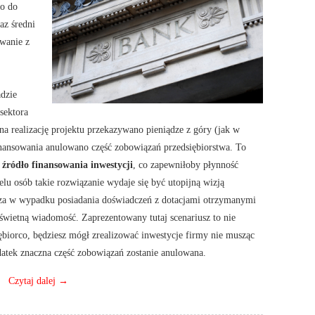
go do
az średni
owanie z
adzie
sektora
na realizację projektu przekazywano pieniądze z góry (jak w
nansowania anulowano część zobowiązań przedsiębiorstwa. To
 źródło finansowania inwestycji
, co zapewniłoby płynność
elu osób takie rozwiązanie wydaje się być utopijną wizją
za w wypadku posiadania doświadczeń z dotacjami otrzymanymi
świetną wiadomość. Zaprezentowany tutaj scenariusz to nie
ębiorco, będziesz mógł zrealizować inwestycje firmy nie musząc
odatek znaczna część zobowiązań zostanie anulowana.
Czytaj dalej
→