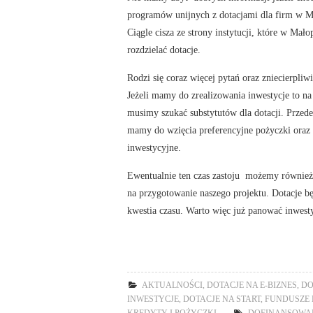
programów unijnych z dotacjami dla firm w M
Ciągle cisza ze strony instytucji, które w Mało
rozdzielać dotacje.
Rodzi się coraz więcej pytań oraz zniecierpliwi
Jeżeli mamy do zrealizowania inwestycje to na
musimy szukać substytutów dla dotacji. Przed
mamy do wzięcia preferencyjne pożyczki oraz
inwestycyjne.
Ewentualnie ten czas zastoju możemy równie
na przygotowanie naszego projektu. Dotacje bę
kwestia czasu. Warto więc już panować inwesty
AKTUALNOŚCI
,
DOTACJE NA E-BIZNES
,
DO
INWESTYCJE
,
DOTACJE NA START
,
FUNDUSZE E
KREDYTY I POŻYCZKI
DOFINANSOWAN