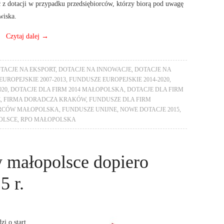
ać z dotacji w przypadku przedsiębiorców, którzy biorą pod uwagę
wiska.
Czytaj dalej
→
TACJE NA EKSPORT
,
DOTACJE NA INNOWACJE
,
DOTACJE NA
UROPEJSKIE 2007-2013
,
FUNDUSZE EUROPEJSKIE 2014-2020
,
020
,
DOTACJE DLA FIRM 2014 MAŁOPOLSKA
,
DOTACJE DLA FIRM
E
,
FIRMA DORADCZA KRAKÓW
,
FUNDUSZE DLA FIRM
ORCÓW MAŁOPOLSKA
,
FUNDUSZE UNIJNE
,
NOWE DOTACJE 2015
,
OLSCE
,
RPO MAŁOPOLSKA
w małopolsce dopiero
5 r.
i o start