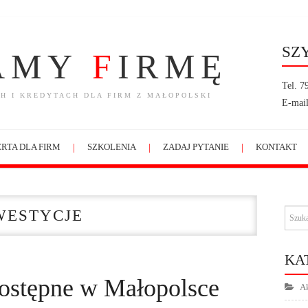
SZ
AMY
F
IRMĘ
Tel. 7
H I KREDYTACH DLA FIRM Z MAŁOPOLSKI
E-mail
RTA DLA FIRM
SZKOLENIA
ZADAJ PYTANIE
KONTAKT
WESTYCJE
KA
dostępne w Małopolsce
Ak