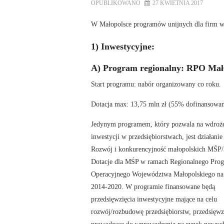
OPUBLIKOWANO
27 KWIETNIA 2017
W Małopolsce programów unijnych dla firm war
1) Inwestycyjne:
A) Program regionalny: RPO Mało
Start programu: nabór organizowany co roku.
Dotacja max: 13,75 mln zł (55% dofinansowan
Jedynym programem, który pozwala na wdroż
inwestycji w przedsiębiorstwach, jest działanie
Rozwój i konkurencyjność małopolskich MŚP/
Dotacje dla MŚP w ramach Regionalnego Pro
Operacyjnego Województwa Małopolskiego na 
2014-2020. W programie finansowane będą
przedsięwzięcia inwestycyjne mające na celu
rozwój/rozbudowę przedsiębiorstw, przedsięwz
prowadzące do wprowadzenia na rynek nowyc