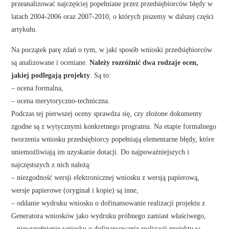
przeanalizować najczęściej popełniane przez przedsiębiorców błędy w
latach 2004-2006 oraz 2007-2010, o których piszemy w dalszej części
artykułu.
Na początek parę zdań o tym, w jaki sposób wnioski przedsiębiorców
są analizowane i oceniane.
Należy rozróżnić dwa rodzaje ocen,
jakiej podlegają projekty
. Są to:
– ocena formalna,
– ocena merytoryczno-techniczna.
Podczas tej pierwszej oceny sprawdza się, czy złożone dokumenty
zgodne są z wytycznymi konkretnego programu. Na etapie formalnego
tworzenia wniosku przedsiębiorcy popełniają elementarne błędy, które
uniemożliwiają im uzyskanie dotacji. Do najpoważniejszych i
najczęstszych z nich należą:
– niezgodność wersji elektronicznej wniosku z wersją papierową,
wersje papierowe (oryginał i kopie) są inne,
– oddanie wydruku wniosku o dofinansowanie realizacji projektu z
Generatora wniosków jako wydruku próbnego zamiast właściwego,
– niewypełnienie wniosku o dofinansowanie realizacji projektu w