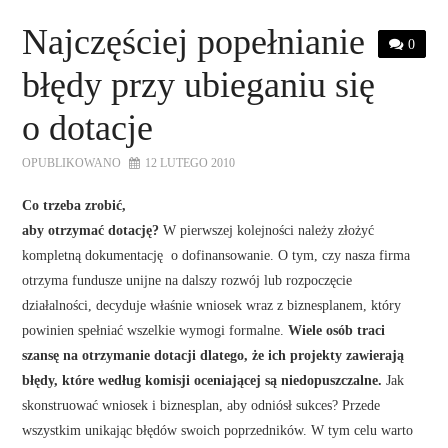
STRONA GŁÓWNA
Najczęściej popełnianie
0
O NAS
błędy przy ubieganiu się
OFERTA DLA FIRM
o dotacje
OPUBLIKOWANO
12 LUTEGO 2010
SZKOLENIA
Co trzeba zrobić,
ZADAJ PYTANIE
aby otrzymać dotację?
W pierwszej kolejności należy złożyć
kompletną dokumentację o dofinansowanie. O tym, czy nasza firma
otrzyma fundusze unijne na dalszy rozwój lub rozpoczęcie
KONTAKT
działalności, decyduje właśnie wniosek wraz z biznesplanem, który
powinien spełniać wszelkie wymogi formalne.
Wiele osób traci
szansę na otrzymanie dotacji dlatego, że ich projekty zawierają
błędy, które według komisji oceniającej są niedopuszczalne.
Jak
skonstruować wniosek i biznesplan, aby odniósł sukces? Przede
wszystkim unikając błędów swoich poprzedników. W tym celu warto