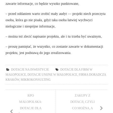
zawarte informacje, co będzie wysoko punktowane,
– przed oddaniem warto zrobić mały audyt — projekt niech przeczyta
osoba, która go nie pisała, gdyż taka osoba łatwiej wychwyci
nielogiczne i niespójne informacje,
– można też zlecić napisanie projektu, ale i tu trzeba być uważnym,
– proszę pamiętać, że wszystko, co zostanie zawarte w dokumentacji
projektu, jest podstawą do jego zrealizowania.
DOTACJE NA INWESTYCJE
DOTACJE DLA FIRM W
MAŁOPOLSCE
,
DOTACJE UNIJNE W MAŁOPOLSCE
,
FIRMA DORADCZA
KRAKÓW
,
MIKROKONSULTING
RPO
ZAKUPY Z
MAŁOPOLSKA:
DOTACJI, CZYLI
DOTACJE DLA
CO MOŻNA, A