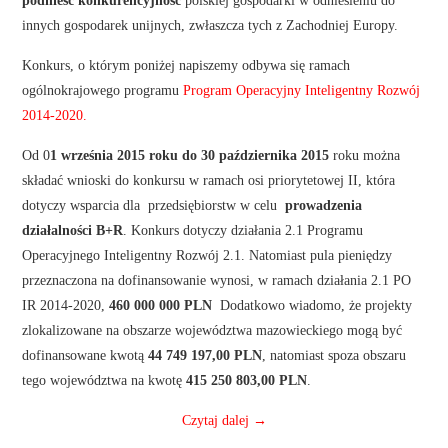
podnieść konkurencyjność
polskiej gospodarki w odniesieniu do
innych gospodarek unijnych, zwłaszcza tych z Zachodniej Europy.
Konkurs, o którym poniżej napiszemy odbywa się ramach
ogólnokrajowego programu
Program Operacyjny Inteligentny Rozwój
2014-2020.
Od 0
1 września 2015 roku do 30 października 2015
roku można
składać wnioski do konkursu w ramach osi priorytetowej II, która
dotyczy wsparcia dla przedsiębiorstw w celu
prowadzenia
działalności B+R
. Konkurs dotyczy działania 2.1 Programu
Operacyjnego Inteligentny Rozwój 2.1. Natomiast pula pieniędzy
przeznaczona na dofinansowanie wynosi, w ramach działania 2.1 PO
IR 2014-2020,
460 000 000 PLN
Dodatkowo wiadomo, że projekty
zlokalizowane na obszarze województwa mazowieckiego mogą być
dofinansowane kwotą
44 749 197,00
PLN
, natomiast spoza obszaru
tego województwa na kwotę
415 250 803,00
PLN
.
Czytaj dalej
→