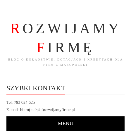
R
OZWIJAMY
F
IRMĘ
BLOG O DORADZTWIE, DOTACJACH I KREDYTACH DLA
FIRM Z MAŁOPOLSKI
SZYBKI KONTAKT
Tel. 793 024 625
E-mail: biuro(małpka)rozwijamyfirme.pl
MENU