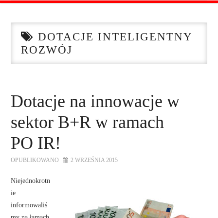
STRONA GŁÓWNA
DOTACJE INTELIGENTNY
O NAS
ROZWÓJ
OFERTA DLA FIRM
SZKOLENIA
Dotacje na innowacje w
sektor B+R w ramach
ZADAJ PYTANIE
PO IR!
KONTAKT
OPUBLIKOWANO
2 WRZEŚNIA 2015
Niejednokrotn
ie
informowaliś
my na łamach