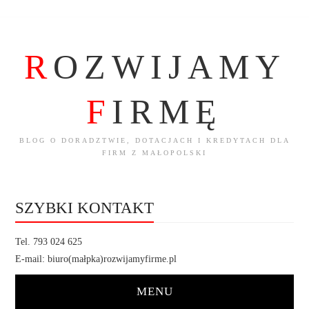
R
OZWIJAMY
F
IRMĘ
BLOG O DORADZTWIE, DOTACJACH I KREDYTACH DLA
FIRM Z MAŁOPOLSKI
SZYBKI KONTAKT
Tel. 793 024 625
E-mail: biuro(małpka)rozwijamyfirme.pl
MENU