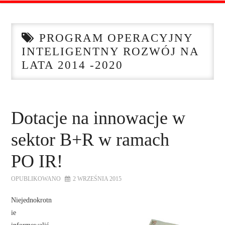
STRONA GŁÓWNA
PROGRAM OPERACYJNY
O NAS
INTELIGENTNY ROZWÓJ NA
LATA 2014 -2020
OFERTA DLA FIRM
SZKOLENIA
Dotacje na innowacje w
ZADAJ PYTANIE
sektor B+R w ramach
KONTAKT
PO IR!
OPUBLIKOWANO
2 WRZEŚNIA 2015
Niejednokrotn
ie