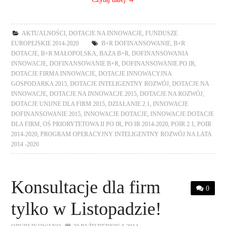
AKTUALNOŚCI
,
DOTACJE NA INNOWACJE
,
FUNDUSZE
EUROPEJSKIE 2014-2020
B+R DOFINANSOWANIE
,
B+R
DOTACJE
,
B+R MAŁOPOLSKA
,
BAZA B+R
,
DOFINANSOWANIA
INNOWACJE
,
DOFINANSOWANIE B+R
,
DOFINANSOWANIE PO IR
,
DOTACJE FIRMA INNOWACJE
,
DOTACJE INNOWACYJNA
GOSPODARKA 2015
,
DOTACJE INTELIGENTNY ROZWÓJ
,
DOTACJE NA
INNOWACJE
,
DOTACJE NA INNOWACJE 2015
,
DOTACJE NA ROZWÓJ
,
DOTACJE UNIJNE DLA FIRM 2015
,
DZIAŁANIE 2.1
,
INNOWACJE
DOFINANSOWANIE 2015
,
INNOWACJE DOTACJE
,
INNOWACJE DOTACJE
DLA FIRM
,
OŚ PRIORYTETOWA II PO IR
,
PO IR 2014-2020
,
POIR 2.1
,
POIR
2014-2020
,
PROGRAM OPERACYJNY INTELIGENTNY ROZWÓJ NA LATA
2014 -2020
Konsultacje dla firm
0
tylko w Listopadzie!