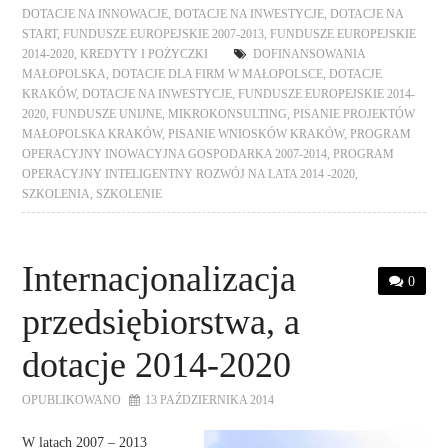
DOTACJE NA INNOWACJE
,
DOTACJE NA INWESTYCJE
,
DOTACJE NA
START
,
FUNDUSZE EUROPEJSKIE 2007-2013
,
FUNDUSZE EUROPEJSKIE
2014-2020
,
KREDYTY I POŻYCZKI
DOFINANSOWANIA
MAŁOPOLSKA
,
DOTACJE DLA FIRM W MAŁOPOLSCE
,
DOTACJE
KRAKÓW
,
DOTACJE NA INWESTYCJE
,
FUNDUSZE EUROPEJSKIE 2014-
2020
,
FUNDUSZE UNIJNE
,
MIKROKONSULTING
,
PISANIE PROJEKTÓW
MAŁOPOLSKA KRAKÓW
,
PISANIE WNIOSKÓW KRAKÓW
,
PROGRAM
OPERACYJNY INOWACYJNA GOSPODARKA 2007-2014
,
PROGRAM
OPERACYJNY INTELIGENTNY ROZWÓJ NA LATA 2014 -2020
,
SZKOLENIA
,
SZKOLENIE
Internacjonalizacja
0
przedsiębiorstwa, a
dotacje 2014-2020
OPUBLIKOWANO
13 PAŹDZIERNIKA 2014
W latach 2007 – 2013