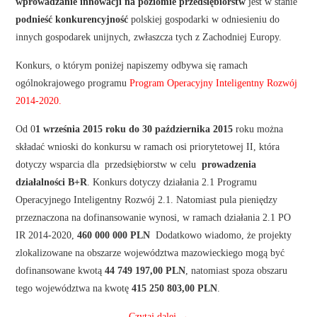
wprowadzanie innowacji na poziomie przedsiębiorstw
jest w stanie
podnieść konkurencyjność
polskiej gospodarki w odniesieniu do
innych gospodarek unijnych, zwłaszcza tych z Zachodniej Europy.
Konkurs, o którym poniżej napiszemy odbywa się ramach
ogólnokrajowego programu
Program Operacyjny Inteligentny Rozwój
2014-2020.
Od 0
1 września 2015 roku do 30 października 2015
roku można
składać wnioski do konkursu w ramach osi priorytetowej II, która
dotyczy wsparcia dla przedsiębiorstw w celu
prowadzenia
działalności B+R
. Konkurs dotyczy działania 2.1 Programu
Operacyjnego Inteligentny Rozwój 2.1. Natomiast pula pieniędzy
przeznaczona na dofinansowanie wynosi, w ramach działania 2.1 PO
IR 2014-2020,
460 000 000 PLN
Dodatkowo wiadomo, że projekty
zlokalizowane na obszarze województwa mazowieckiego mogą być
dofinansowane kwotą
44 749 197,00
PLN
, natomiast spoza obszaru
tego województwa na kwotę
415 250 803,00
PLN
.
Czytaj dalej
→