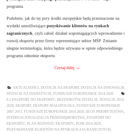
programu.
Podobnie, jak do tej pory środki europejskie będą przeznaczone na
wydatki umożliwiające
pozyskiwanie klientów na rynkach
zagranicznych
, czyli całość działań wspomagających wprowadzenie i
rozwój eksportu przez firmy reprezentujące sektor MŚP. Zmianie
ulegnie terminologia, która będzie używana w opisie odpowiedniego
programu odnośnie eksportu.
Czytaj dalej
→
AKTUALNOŚCI
,
DOTACJE NA EKSPORT
,
DOTACJE NA INNOWACJE
,
DOTACJE NA INWESTYCJE
,
FUNDUSZE EUROPEJSKIE 2014-2020
6.1 PASZPORT DO EKSPORTU
,
BEZZWROTNE DOTACJE
,
DOTACJE 2014-
2020
,
EKSPORT
,
EKSPORT MAŁOPOLSKA
,
FUNDUSZE EUROPEJSKIE
2007-2013
,
FUNDUSZE EUROPEJSKIE 2014-2020
,
III OŚ PRIORYTETOWA
,
INTERNACJONALIZACJA PRZEDSIĘBIORSTWA
,
PASZPORT DO
EKSPORTU
,
PLAN ROZWOJU EKSPORTU
,
POIR 2014-2020
,
POZYSKIWANIE KLIENTÓW NA RYNKACH ZAGRANICZNYCH
,