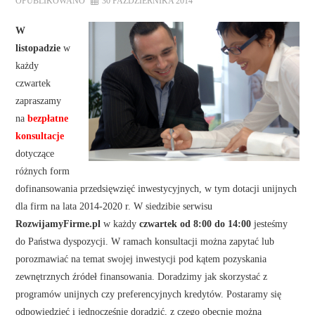
OPUBLIKOWANO
30 PAŹDZIERNIKA 2014
W
listopadzie
w
każdy
czwartek
zapraszamy
na
bezpłatne
konsultacje
dotyczące
różnych form
dofinansowania przedsięwzięć inwestycyjnych, w tym dotacji unijnych
dla firm na lata 2014-2020 r. W siedzibie serwisu
RozwijamyFirme.pl
w każdy
czwartek od 8:00 do 14:00
jesteśmy
do Państwa dyspozycji. W ramach konsultacji można zapytać lub
porozmawiać na temat swojej inwestycji pod kątem pozyskania
zewnętrznych źródeł finansowania. Doradzimy jak skorzystać z
programów unijnych czy preferencyjnych kredytów. Postaramy się
odpowiedzieć i jednocześnie doradzić, z czego obecnie można