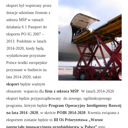
eksport był wspierany przez
dotacje udzielane firmom z
sektora MŚP w ramach
działania 6.1 Paszport do
eksportu PO IG 2007 –
2013. Podobnie w latach
2014-2020, kiedy będą
wydatkowane przyznane
Polsce środki europejskie
przyznane w budżecie na
lata 2014-2020, także
eksport
będzie ważnym
obszarem wsparcia dla
firm z sektora MŚP
. W latach 2014-2020
eksport będzie przyporządkowany do nowego, ogólnokrajowego
programu, którym będzie
Program Operacyjny Inteligentny Rozwój
na lata 2014 -2020
, w skrócie
POIR 2014-2020
. Kwestia związana z
eksportem zostanie będzie to
III Oś Priorytetowa „Wzrost
potencjału innowacyjnego przedsiębiorstw w Polsce”
tego