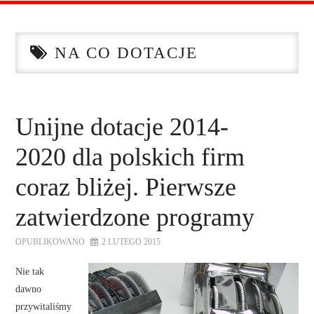
STRONA GŁÓWNA
NA CO DOTACJE
O NAS
OFERTA DLA FIRM
Unijne dotacje 2014-
SZKOLENIA
2020 dla polskich firm
ZADAJ PYTANIE
coraz bliżej. Pierwsze
zatwierdzone programy
KONTAKT
OPUBLIKOWANO
2 LUTEGO 2015
Nie tak
dawno
przywitaliśmy