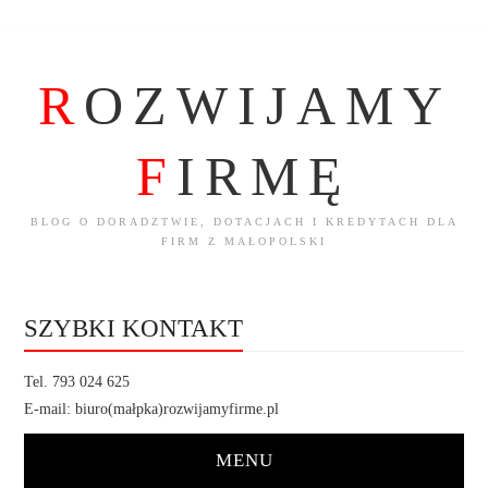
R
OZWIJAMY
F
IRMĘ
BLOG O DORADZTWIE, DOTACJACH I KREDYTACH DLA
FIRM Z MAŁOPOLSKI
SZYBKI KONTAKT
Tel. 793 024 625
E-mail: biuro(małpka)rozwijamyfirme.pl
MENU