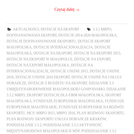
Czytaj dalej
→
AKTUALNOŚCI
,
DOTACJE NA EKSPORT
3.3.2 MRPO
,
DOFINANSOWANIA EKSPORT
,
DOTACJE 2014-2020 MAŁOPOLSKA
,
DOTACJE DOFINANSOWANIE EKSPORTU
,
DOTACJE EKSPORT
MAŁOPOLSKA
,
DOTACJE INTERNACJONALIZACJA
,
DOTACJE
MAŁOPOLSKA
,
DOTACJE NA EKSPORT
,
DOTACJE NA EKSPORT 2015
,
DOTACJE NA EKSPORT W MAŁOPOLCE
,
DOTACJE NA EXPORT
,
DOTACJE NA EXPORT MAŁOPOLSKA
,
DOTACJE NA
INTERNACJONALIZACJE
,
DOTACJE UNIJNE 2015
,
DOTACJE UNIJNE
2016
,
DOTACJE UNIJNE 2016 EKSPORT
,
DOTACJE UNIJNE NA USŁUGI
DORADCZE
,
DOTACJE Z BUDŻETU NA EKSPORT
,
DZIAŁANIE 3.3
UMIĘDZYNARODOWIENIE MAŁOPOLSKIEJ GOSPODARKI
,
DZIAŁANIE
3.3.2 MRPO
,
EKSPORT DOTACJE DLA FIRM MAŁOPOLSKA
,
EKSPORT
MAŁOPOLSKA
,
FUNDUSZE EUROPEJSKIE MAŁOPOLSKA
,
FUNDUSZE
EUROPEJSKIE MAŁOPOLSKIE
,
FUNDUSZE EUROPEJSKIE NA ROZWÓJ
EKSPORTU
,
MCP
,
MRPO 2015
,
MRPO 2016
,
PLAN ROZWOJU EKSPORTU
,
PLAN ROZWOJU EKSPORTU USŁUGI DORADCZE KRAKÓW
,
PODDZIAŁANIE 3.3.2
,
PODDZIAŁANIE 3.3.2 AKTYWNOŚĆ
MIĘDZYNARODOWA MAŁOPOLSKICH MŚP
,
PODDZIAŁANIE 3.3.2