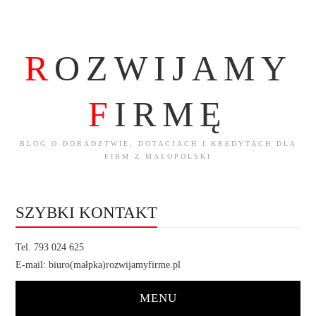
R
OZWIJAMY
F
IRMĘ
BLOG O DORADZTWIE, DOTACJACH I KREDYTACH DLA
FIRM Z MAŁOPOLSKI
SZYBKI KONTAKT
Tel. 793 024 625
E-mail: biuro(małpka)rozwijamyfirme.pl
MENU