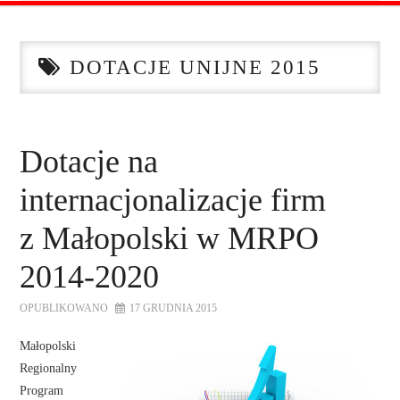
STRONA GŁÓWNA
DOTACJE UNIJNE 2015
O NAS
OFERTA DLA FIRM
Dotacje na
SZKOLENIA
internacjonalizacje firm
ZADAJ PYTANIE
z Małopolski w MRPO
2014-2020
KONTAKT
OPUBLIKOWANO
17 GRUDNIA 2015
Małopolski
Regionalny
Program