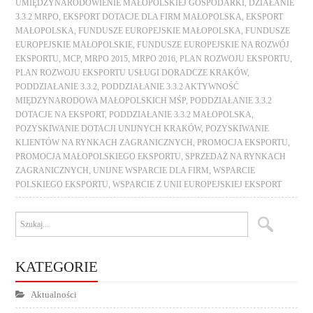
UMIĘDZYNARODOWIENIE MAŁOPOLSKIEJ GOSPODARKI
,
DZIAŁANIE
3.3.2 MRPO
,
EKSPORT DOTACJE DLA FIRM MAŁOPOLSKA
,
EKSPORT
MAŁOPOLSKA
,
FUNDUSZE EUROPEJSKIE MAŁOPOLSKA
,
FUNDUSZE
EUROPEJSKIE MAŁOPOLSKIE
,
FUNDUSZE EUROPEJSKIE NA ROZWÓJ
EKSPORTU
,
MCP
,
MRPO 2015
,
MRPO 2016
,
PLAN ROZWOJU EKSPORTU
,
PLAN ROZWOJU EKSPORTU USŁUGI DORADCZE KRAKÓW
,
PODDZIAŁANIE 3.3.2
,
PODDZIAŁANIE 3.3.2 AKTYWNOŚĆ
MIĘDZYNARODOWA MAŁOPOLSKICH MŚP
,
PODDZIAŁANIE 3.3.2
DOTACJE NA EKSPORT
,
PODDZIAŁANIE 3.3.2 MAŁOPOLSKA
,
POZYSKIWANIE DOTACJI UNIJNYCH KRAKÓW
,
POZYSKIWANIE
KLIENTÓW NA RYNKACH ZAGRANICZNYCH
,
PROMOCJA EKSPORTU
,
PROMOCJA MAŁOPOLSKIEGO EKSPORTU
,
SPRZEDAŻ NA RYNKACH
ZAGRANICZNYCH
,
UNIJNE WSPARCIE DLA FIRM
,
WSPARCIE
POLSKIEGO EKSPORTU
,
WSPARCIE Z UNII EUROPEJSKIEJ EKSPORT
KATEGORIE
Aktualności