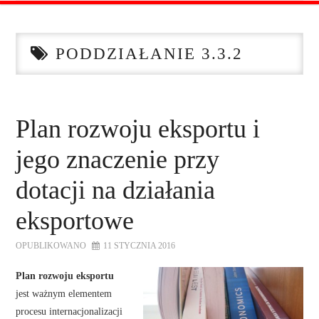
STRONA GŁÓWNA
PODDZIAŁANIE 3.3.2
O NAS
OFERTA DLA FIRM
Plan rozwoju eksportu i
SZKOLENIA
jego znaczenie przy
ZADAJ PYTANIE
dotacji na działania
eksportowe
KONTAKT
OPUBLIKOWANO
11 STYCZNIA 2016
Plan rozwoju eksportu
jest ważnym elementem
procesu internacjonalizacji