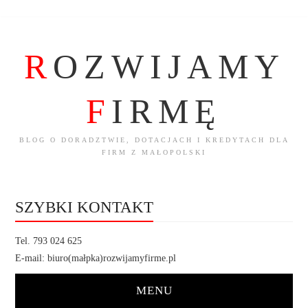
R
OZWIJAMY
F
IRMĘ
BLOG O DORADZTWIE, DOTACJACH I KREDYTACH DLA
FIRM Z MAŁOPOLSKI
SZYBKI KONTAKT
Tel. 793 024 625
E-mail: biuro(małpka)rozwijamyfirme.pl
MENU