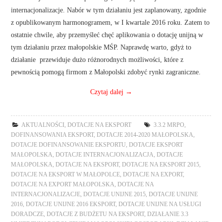
internacjonalizacje. Nabór w tym działaniu jest zaplanowany, zgodnie
z opublikowanym harmonogramem, w I kwartale 2016 roku. Zatem to
ostatnie chwile, aby przemyśleć chęć aplikowania o dotację unijną w
tym działaniu przez małopolskie MŚP. Naprawdę warto, gdyż to
działanie przewiduje dużo różnorodnych możliwości, które z
pewnością pomogą firmom z Małopolski zdobyć rynki zagraniczne.
Czytaj dalej
→
AKTUALNOŚCI
,
DOTACJE NA EKSPORT
3.3.2 MRPO
,
DOFINANSOWANIA EKSPORT
,
DOTACJE 2014-2020 MAŁOPOLSKA
,
DOTACJE DOFINANSOWANIE EKSPORTU
,
DOTACJE EKSPORT
MAŁOPOLSKA
,
DOTACJE INTERNACJONALIZACJA
,
DOTACJE
MAŁOPOLSKA
,
DOTACJE NA EKSPORT
,
DOTACJE NA EKSPORT 2015
,
DOTACJE NA EKSPORT W MAŁOPOLCE
,
DOTACJE NA EXPORT
,
DOTACJE NA EXPORT MAŁOPOLSKA
,
DOTACJE NA
INTERNACJONALIZACJE
,
DOTACJE UNIJNE 2015
,
DOTACJE UNIJNE
2016
,
DOTACJE UNIJNE 2016 EKSPORT
,
DOTACJE UNIJNE NA USŁUGI
DORADCZE
,
DOTACJE Z BUDŻETU NA EKSPORT
,
DZIAŁANIE 3.3