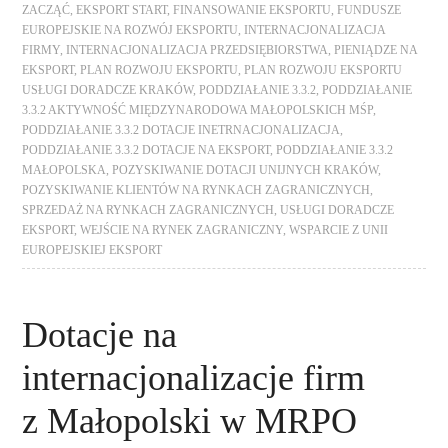
ZACZĄĆ
,
EKSPORT START
,
FINANSOWANIE EKSPORTU
,
FUNDUSZE
EUROPEJSKIE NA ROZWÓJ EKSPORTU
,
INTERNACJONALIZACJA
FIRMY
,
INTERNACJONALIZACJA PRZEDSIĘBIORSTWA
,
PIENIĄDZE NA
EKSPORT
,
PLAN ROZWOJU EKSPORTU
,
PLAN ROZWOJU EKSPORTU
USŁUGI DORADCZE KRAKÓW
,
PODDZIAŁANIE 3.3.2
,
PODDZIAŁANIE
3.3.2 AKTYWNOŚĆ MIĘDZYNARODOWA MAŁOPOLSKICH MŚP
,
PODDZIAŁANIE 3.3.2 DOTACJE INETRNACJONALIZACJA
,
PODDZIAŁANIE 3.3.2 DOTACJE NA EKSPORT
,
PODDZIAŁANIE 3.3.2
MAŁOPOLSKA
,
POZYSKIWANIE DOTACJI UNIJNYCH KRAKÓW
,
POZYSKIWANIE KLIENTÓW NA RYNKACH ZAGRANICZNYCH
,
SPRZEDAŻ NA RYNKACH ZAGRANICZNYCH
,
USŁUGI DORADCZE
EKSPORT
,
WEJŚCIE NA RYNEK ZAGRANICZNY
,
WSPARCIE Z UNII
EUROPEJSKIEJ EKSPORT
Dotacje na
internacjonalizacje firm
z Małopolski w MRPO