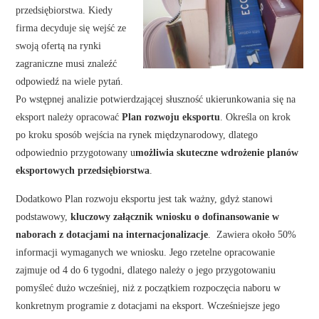
przedsiębiorstwa. Kiedy
firma decyduje się wejść ze
swoją ofertą na rynki
zagraniczne musi znaleźć
odpowiedź na wiele pytań.
Po wstępnej analizie potwierdzającej słuszność ukierunkowania się na
eksport należy opracować
Plan rozwoju eksportu
. Określa on krok
po kroku sposób wejścia na rynek międzynarodowy, dlatego
odpowiednio przygotowany u
możliwia skuteczne wdrożenie planów
eksportowych przedsiębiorstwa
.
Dodatkowo Plan rozwoju eksportu jest tak ważny, gdyż stanowi
podstawowy,
kluczowy załącznik wniosku o dofinansowanie w
naborach z dotacjami na internacjonalizacje
. Zawiera około 50%
informacji wymaganych we wniosku. Jego rzetelne opracowanie
zajmuje od 4 do 6 tygodni, dlatego należy o jego przygotowaniu
pomyśleć dużo wcześniej, niż z początkiem rozpoczęcia naboru w
konkretnym programie z dotacjami na eksport. Wcześniejsze jego