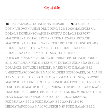
Czytaj dalej
→
AKTUALNOŚCI
,
DOTACJE NA EKSPORT
3.3.2 MRPO
,
DOFINANSOWANIA EKSPORT
,
DOTACJE 2014-2020 MAŁOPOLSKA
,
DOTACJE DOFINANSOWANIE EKSPORTU
,
DOTACJE EKSPORT
MAŁOPOLSKA
,
DOTACJE INTERNACJONALIZACJA
,
DOTACJE
MAŁOPOLSKA
,
DOTACJE NA EKSPORT
,
DOTACJE NA EKSPORT 2015
,
DOTACJE NA EKSPORT W MAŁOPOLCE
,
DOTACJE NA EXPORT
,
DOTACJE NA EXPORT MAŁOPOLSKA
,
DOTACJE NA
INTERNACJONALIZACJE
,
DOTACJE UNIJNE 2015
,
DOTACJE UNIJNE
2016
,
DOTACJE UNIJNE 2016 EKSPORT
,
DOTACJE UNIJNE NA USŁUGI
DORADCZE
,
DOTACJE Z BUDŻETU NA EKSPORT
,
DZIAŁANIE 3.3
UMIĘDZYNARODOWIENIE MAŁOPOLSKIEJ GOSPODARKI
,
DZIAŁANIE
3.3.2 MRPO
,
EKSPORT DOTACJE DLA FIRM MAŁOPOLSKA
,
EKSPORT
MAŁOPOLSKA
,
FUNDUSZE EUROPEJSKIE MAŁOPOLSKA
,
FUNDUSZE
EUROPEJSKIE MAŁOPOLSKIE
,
FUNDUSZE EUROPEJSKIE NA ROZWÓJ
EKSPORTU
,
MCP
,
MRPO 2015
,
MRPO 2016
,
PLAN ROZWOJU EKSPORTU
,
PLAN ROZWOJU EKSPORTU USŁUGI DORADCZE KRAKÓW
,
PODDZIAŁANIE 3.3.2
,
PODDZIAŁANIE 3.3.2 AKTYWNOŚĆ
MIĘDZYNARODOWA MAŁOPOLSKICH MŚP
,
PODDZIAŁANIE 3.3.2