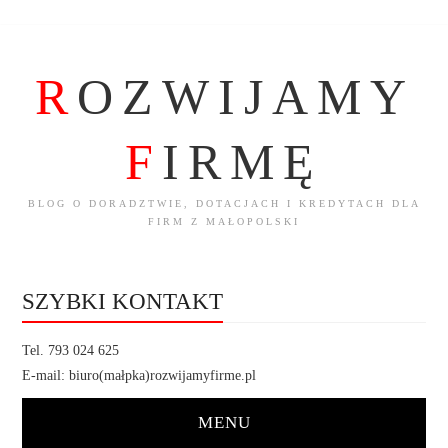
R
OZWIJAMY
F
IRMĘ
BLOG O DORADZTWIE, DOTACJACH I KREDYTACH DLA
FIRM Z MAŁOPOLSKI
SZYBKI KONTAKT
Tel. 793 024 625
E-mail: biuro(małpka)rozwijamyfirme.pl
MENU