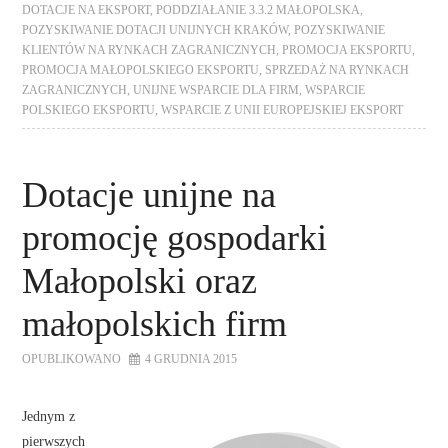
DOTACJE NA EKSPORT
,
PODDZIAŁANIE 3.3.2 MAŁOPOLSKA
,
POZYSKIWANIE DOTACJI UNIJNYCH KRAKÓW
,
POZYSKIWANIE
KLIENTÓW NA RYNKACH ZAGRANICZNYCH
,
PROMOCJA EKSPORTU
,
PROMOCJA MAŁOPOLSKIEGO EKSPORTU
,
SPRZEDAŻ NA RYNKACH
ZAGRANICZNYCH
,
UNIJNE WSPARCIE DLA FIRM
,
WSPARCIE
POLSKIEGO EKSPORTU
,
WSPARCIE Z UNII EUROPEJSKIEJ EKSPORT
Dotacje unijne na
promocję gospodarki
Małopolski oraz
małopolskich firm
OPUBLIKOWANO
4 GRUDNIA 2015
Jednym z
pierwszych