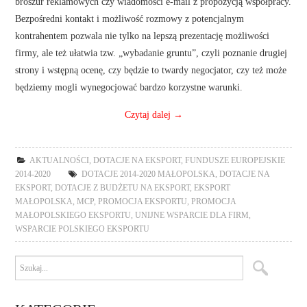
broszur reklamowych czy wiadomości e-mail z propozycją współpracy.
Bezpośredni kontakt i możliwość rozmowy z potencjalnym
kontrahentem pozwala nie tylko na lepszą prezentację możliwości
firmy, ale też ułatwia tzw. „wybadanie gruntu”, czyli poznanie drugiej
strony i wstępną ocenę, czy będzie to twardy negocjator, czy też może
będziemy mogli wynegocjować bardzo korzystne warunki.
Czytaj dalej
→
AKTUALNOŚCI
,
DOTACJE NA EKSPORT
,
FUNDUSZE EUROPEJSKIE
2014-2020
DOTACJE 2014-2020 MAŁOPOLSKA
,
DOTACJE NA
EKSPORT
,
DOTACJE Z BUDŻETU NA EKSPORT
,
EKSPORT
MAŁOPOLSKA
,
MCP
,
PROMOCJA EKSPORTU
,
PROMOCJA
MAŁOPOLSKIEGO EKSPORTU
,
UNIJNE WSPARCIE DLA FIRM
,
WSPARCIE POLSKIEGO EKSPORTU