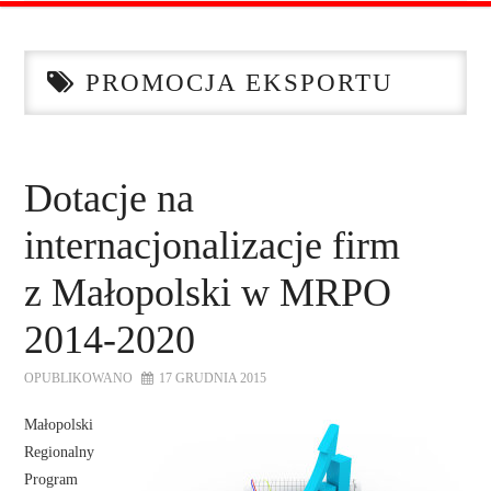
STRONA GŁÓWNA
PROMOCJA EKSPORTU
O NAS
OFERTA DLA FIRM
Dotacje na
SZKOLENIA
internacjonalizacje firm
ZADAJ PYTANIE
z Małopolski w MRPO
2014-2020
KONTAKT
OPUBLIKOWANO
17 GRUDNIA 2015
Małopolski
Regionalny
Program