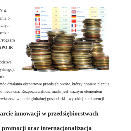
014-
ania o
cznych.
będzie
Program
(
PO IR
wództwa
yskiego),
rki.
óc działania eksportowe przedsiębiorców, którzy dopiero planują
h od niedawna. Rozpoznawalność marki jest ważnym elementem
zwłaszcza w dobie globalnej gospodarki i wysokiej konkurencji.
arcie innowacji w przedsiębiorstwach
 promocji oraz internacjonalizacja