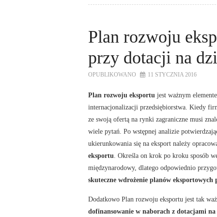
Plan rozwoju eksp
przy dotacji na dz
OPUBLIKOWANO
11 STYCZNIA 2016
Plan rozwoju eksportu
jest ważnym element
internacjonalizacji przedsiębiorstwa. Kiedy fi
ze swoją ofertą na rynki zagraniczne musi zna
wiele pytań. Po wstępnej analizie potwierdzają
ukierunkowania się na eksport należy opraco
eksportu
. Określa on krok po kroku sposób we
międzynarodowy, dlatego odpowiednio przyg
skuteczne wdrożenie planów eksportowych p
Dodatkowo Plan rozwoju eksportu jest tak wa
dofinansowanie w naborach z dotacjami na 