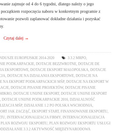
anie zajmuje od 4 do 6 tygodni, dlatego należy o jego
z początkiem rozpoczęcia naboru w konkretnym programie z
gotowanie pozwoli zaplanować dokładne działania i pozyskać
ny.
Czytaj dalej
→
NDUSZE EUROPEJSKIE 2014-2020
3.3.2 MRPO
,
IE PODKARPACKIE
,
DOTACJE BEZZWROTNE
,
DOTACJE DE
NIA EKSPORTOWE
,
DOTACJE EKSPORT MAŁOPOLSKA
,
DOTACJE
CJA
,
DOTACJE NA DZIAŁANIA EKSPORTOWE
,
DOTACJE NA
E NA EKSPORT PODKARPACKICH MŚP
,
DOTACJE NA EKSPORT W
ZACJE
,
DOTACJE PISANIE PROJEKTÓW
,
DOTACJE PISANIE
 MIKRO
,
DOTACJE UNIJNE EKSPORT
,
DOTACJE UNIJNE EKSPORT
,
DOTACJE UNIJNE PODKARPACKIE 2016
,
DZIAŁALNOŚĆ
LIZACJA MŚP
,
DZIAŁANIE 1.2 PO POLSKA WSCHODNIA
,
ORT JAK ZACZĄĆ
,
EKSPORT START
,
FINANSOWANIE EKSPORTU
,
RTU
,
INTERNACJONALIZACJA FIRMY
,
INTERNACJONALIZACJA
,
PLAN ROZWOJU EKSPORTU
,
PLAN ROZWOJU EKSPORTU USŁUGI
ODDZIAŁANIE 3.3.2 AKTYWNOŚĆ MIĘDZYNARODOWA