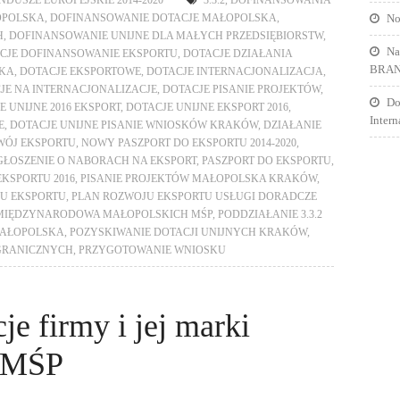
NDUSZE EUROPEJSKIE 2014-2020
3.3.2
,
DOFINANSOWANIA
No
OPOLSKA
,
DOFINANSOWANIE DOTACJE MAŁOPOLSKA
,
H
,
DOFINANSOWANIE UNIJNE DLA MAŁYCH PRZEDSIĘBIORSTW
,
Na
CJE DOFINANSOWANIE EKSPORTU
,
DOTACJE DZIAŁANIA
BRA
SKA
,
DOTACJE EKSPORTOWE
,
DOTACJE INTERNACJONALIZACJA
,
JE NA INTERNACJONALIZACJE
,
DOTACJE PISANIE PROJEKTÓW
,
Do
E UNIJNE 2016 EKSPORT
,
DOTACJE UNIJNE EKSPORT 2016
,
Inter
E
,
DOTACJE UNIJNE PISANIE WNIOSKÓW KRAKÓW
,
DZIAŁANIE
WÓJ EKSPORTU
,
NOWY PASZPORT DO EKSPORTU 2014-2020
,
GŁOSZENIE O NABORACH NA EKSPORT
,
PASZPORT DO EKSPORTU
,
EKSPORTU 2016
,
PISANIE PROJEKTÓW MAŁOPOLSKA KRAKÓW
,
U EKSPORTU
,
PLAN ROZWOJU EKSPORTU USŁUGI DORADCZE
Ć MIĘDZYNARODOWA MAŁOPOLSKICH MŚP
,
PODDZIAŁANIE 3.3.2
 MAŁOPOLSKA
,
POZYSKIWANIE DOTACJI UNIJNYCH KRAKÓW
,
GRANICZNYCH
,
PRZYGOTOWANIE WNIOSKU
e firmy i jej marki
z MŚP