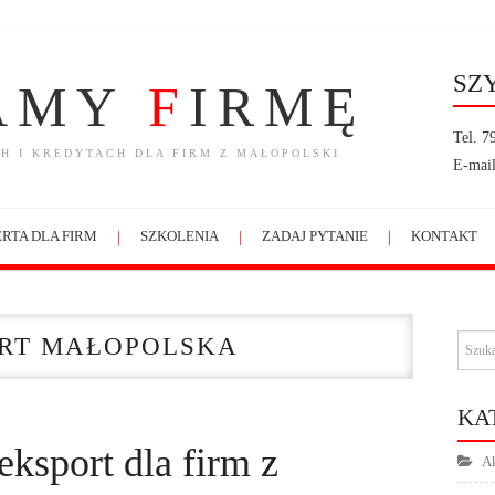
SZ
AMY
F
IRMĘ
Tel. 7
H I KREDYTACH DLA FIRM Z MAŁOPOLSKI
E-mail
RTA DLA FIRM
SZKOLENIA
ZADAJ PYTANIE
KONTAKT
RT MAŁOPOLSKA
KA
eksport dla firm z
Ak