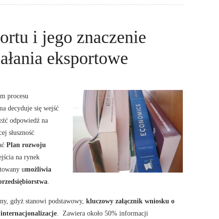
ortu i jego znaczenie
iałania eksportowe
em procesu
rma decyduje się wejść
leźć odpowiedź na
cej słuszność
wać
Plan rozwoju
jścia na rynek
otowany u
możliwia
rzedsiębiorstwa
.
żny, gdyż stanowi podstawowy,
kluczowy załącznik wniosku o
internacjonalizacje
. Zawiera około 50% informacji