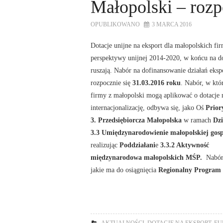
Małopolski – rozp
OPUBLIKOWANO
3 MARCA 2016
Dotacje unijne na eksport dla małopolskich fir
perspektywy unijnej 2014-2020, w końcu na d
ruszają. Nabór na dofinansowanie działań eks
rozpocznie się
31.03.2016 roku
. Nabór, w kt
firmy z małopolski mogą aplikować o dotacje 
internacjonalizację, odbywa się, jako Oś
Prior
3. Przedsiębiorcza Małopolska
w ramach
Dzi
3.3 Umiędzynarodowienie małopolskiej gos
realizując
Poddziałani
e
3.3.2 Aktywność
międzynarodowa małopolskich MŚP.
Nabór
jakie ma do osiągnięcia
Regionalny Program 