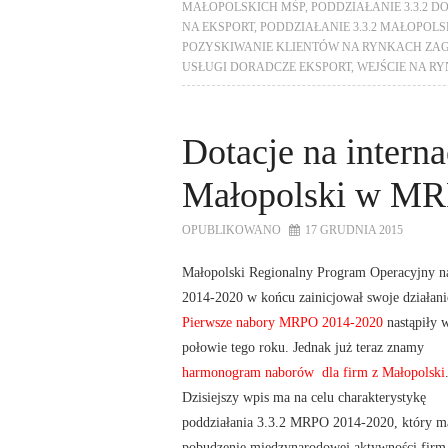
MAŁOPOLSKICH MŚP
,
PODDZIAŁANIE 3.3.2 
NA EKSPORT
,
PODDZIAŁANIE 3.3.2 MAŁOPOL
POZYSKIWANIE KLIENTÓW NA RYNKACH ZA
USŁUGI DORADCZE EKSPORT
,
WEJŚCIE NA R
Dotacje na interna
Małopolski w MR
OPUBLIKOWANO
17 GRUDNIA 2015
Małopolski Regionalny Program Operacyjny na
2014-2020 w końcu zainicjował swoje działani
Pierwsze nabory MRPO 2014-2020
nastąpiły w
połowie tego roku. Jednak już teraz znamy
harmonogram naborów dla firm z Małopolski
Dzisiejszy wpis ma na celu charakterystykę
poddziałania 3.3.2 MRPO 2014-2020, który ma
pobudzenie międzynarodowej aktywności firm