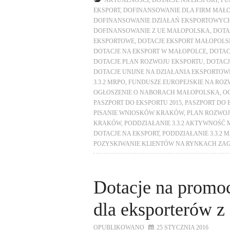
AKTUALNOŚCI
,
DOTACJE NA EKSPORT
,
FU
EKSPORT
,
DOFINANSOWANIE DLA FIRM MAŁ
DOFINANSOWANIE DZIAŁAŃ EKSPORTOWYC
DOFINANSOWANIE Z UE MAŁOPOLSKA
,
DOTA
EKSPORTOWE
,
DOTACJE EKSPORT MAŁOPOL
DOTACJE NA EKSPORT W MAŁOPOLCE
,
DOTAC
DOTACJE PLAN ROZWOJU EKSPORTU
,
DOTACJ
DOTACJE UNIJNE NA DZIAŁANIA EKSPORTOW
3.3.2 MRPO
,
FUNDUSZE EUROPEJSKIE NA ROZ
OGŁOSZENIE O NABORACH MAŁOPOLSKA
,
O
PASZPORT DO EKSPORTU 2015
,
PASZPORT DO 
PISANIE WNIOSKÓW KRAKÓW
,
PLAN ROZWOJ
KRAKÓW
,
PODDZIAŁANIE 3.3.2 AKTYWNOŚ
DOTACJE NA EKSPORT
,
PODDZIAŁANIE 3.3.2
POZYSKIWANIE KLIENTÓW NA RYNKACH ZA
Dotacje na promocj
dla eksporterów 
OPUBLIKOWANO
25 STYCZNIA 2016