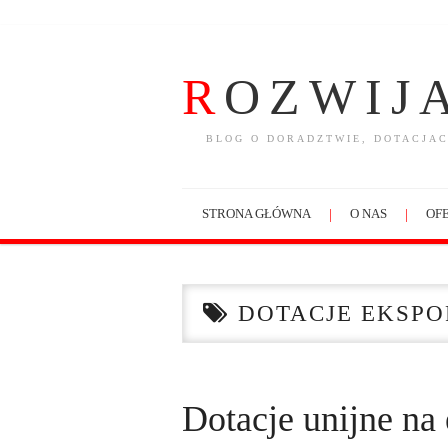
R
OZWIJ
BLOG O DORADZTWIE, DOTACJAC
STRONA GŁÓWNA
O NAS
OFE
DOTACJE EKSPO
Dotacje unijne na 