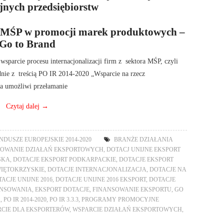
nych przedsiębiorstw
e MŚP w promocji marek produktowych –
Go to Brand
sparcie procesu internacjonalizacji firm z sektora MŚP, czyli
odnie z treścią PO IR 2014-2020 „Wsparcie na rzecz
ia umożliwi przełamanie
Czytaj dalej
→
NDUSZE EUROPEJSKIE 2014-2020
BRANŻE DZIAŁANIA
OWANIE DZIAŁAŃ EKSPORTOWYCH
,
DOTACJ UNIJNE EKSPORT
SKA
,
DOTACJE EKSPORT PODKARPACKIE
,
DOTACJE EKSPORT
WIĘTOKRZYSKIE
,
DOTACJE INTERNACJONALIZACJA
,
DOTACJE NA
ACJE UNIJNE 2016
,
DOTACJE UNIJNE 2016 EKSPORT
,
DOTACJE
ANSOWANIA
,
EKSPORT DOTACJE
,
FINANSOWANIE EKSPORTU
,
GO
A
,
PO IR 2014-2020
,
PO IR 3.3.3
,
PROGRAMY PROMOCYJNE
CIE DLA EKSPORTERÓW
,
WSPARCIE DZIAŁAŃ EKSPORTOWYCH
,