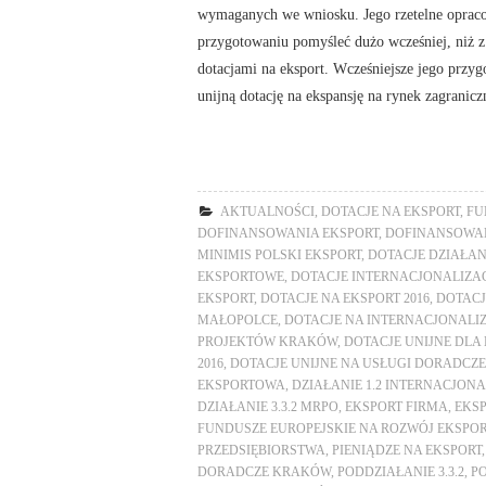
wymaganych we wniosku. Jego rzetelne opracow
przygotowaniu pomyśleć dużo wcześniej, niż 
dotacjami na eksport. Wcześniejsze jego przy
unijną dotację na ekspansję na rynek zagranicz
AKTUALNOŚCI
,
DOTACJE NA EKSPORT
,
FU
DOFINANSOWANIA EKSPORT
,
DOFINANSOWAN
MINIMIS POLSKI EKSPORT
,
DOTACJE DZIAŁA
EKSPORTOWE
,
DOTACJE INTERNACJONALIZA
EKSPORT
,
DOTACJE NA EKSPORT 2016
,
DOTACJ
MAŁOPOLCE
,
DOTACJE NA INTERNACJONALI
PROJEKTÓW KRAKÓW
,
DOTACJE UNIJNE DLA
2016
,
DOTACJE UNIJNE NA USŁUGI DORADCZE
EKSPORTOWA
,
DZIAŁANIE 1.2 INTERNACJONA
DZIAŁANIE 3.3.2 MRPO
,
EKSPORT FIRMA
,
EKSP
FUNDUSZE EUROPEJSKIE NA ROZWÓJ EKSPO
PRZEDSIĘBIORSTWA
,
PIENIĄDZE NA EKSPORT
DORADCZE KRAKÓW
,
PODDZIAŁANIE 3.3.2
,
P