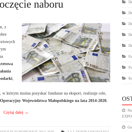
oczęcie naboru
Do
Do
Do
m, z
obre
Do
portowych
Do
órym
na
F
ytetowa
F
ałania
podarki
,
Kr
, w którym można pozyskać fundusze na eksport, realizuje cele,
OS
Operacyjny Województwa Małopolskiego na lata 2014-2020.
No
Czytaj dalej
→
EXPO
Go