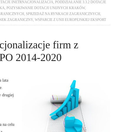
DOTACJE INETRNACJONALIZACJA
,
PODDZIAŁANIE 3.3.2 DOTACJE
SKA
,
POZYSKIWANIE DOTACJI UNIJNYCH KRAKÓW
,
GRANICZNYCH
,
SPRZEDAŻ NA RYNKACH ZAGRANICZNYCH
,
YNEK ZAGRANICZNY
,
WSPARCIE Z UNII EUROPEJSKIEJ EKSPORT
cjonalizacje firm z
PO 2014-2020
 lata
e.
 drugiej
.
 na celu
 z