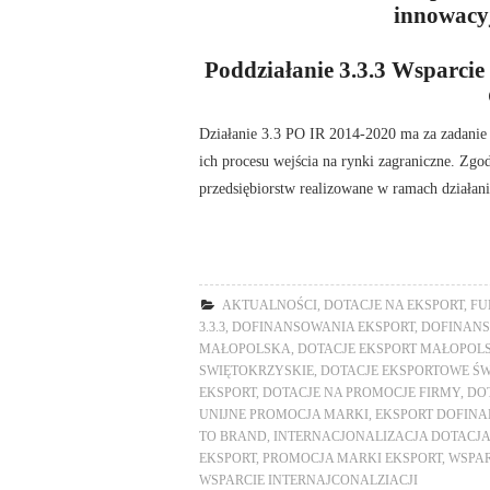
innowacyj
Poddziałanie 3.3.3 Wsparci
Działanie 3.3 PO IR 2014-2020 ma za zadanie w
ich procesu wejścia na rynki zagraniczne. Zg
przedsiębiorstw realizowane w ramach działan
AKTUALNOŚCI
,
DOTACJE NA EKSPORT
,
FU
3.3.3
,
DOFINANSOWANIA EKSPORT
,
DOFINANS
MAŁOPOLSKA
,
DOTACJE EKSPORT MAŁOPOL
SWIĘTOKRZYSKIE
,
DOTACJE EKSPORTOWE Ś
EKSPORT
,
DOTACJE NA PROMOCJE FIRMY
,
DOT
UNIJNE PROMOCJA MARKI
,
EKSPORT DOFIN
TO BRAND
,
INTERNACJONALIZACJA DOTACJ
EKSPORT
,
PROMOCJA MARKI EKSPORT
,
WSPAR
WSPARCIE INTERNAJCONALZIACJI