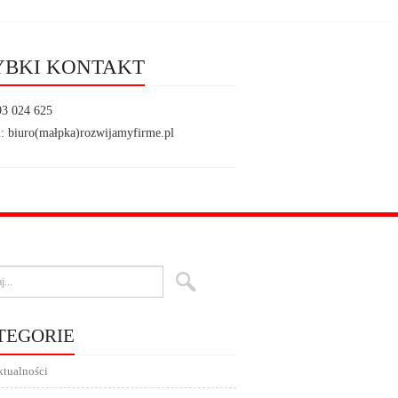
YBKI KONTAKT
93 024 625
: biuro(małpka)rozwijamyfirme.pl
TEGORIE
tualności