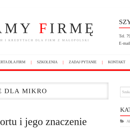
SZ
AMY
F
IRMĘ
Tel. 7
H I KREDYTACH DLA FIRM Z MAŁOPOLSKI
E-mail
RTA DLA FIRM
SZKOLENIA
ZADAJ PYTANIE
KONTAKT
E DLA MIKRO
KA
ortu i jego znaczenie
Ak