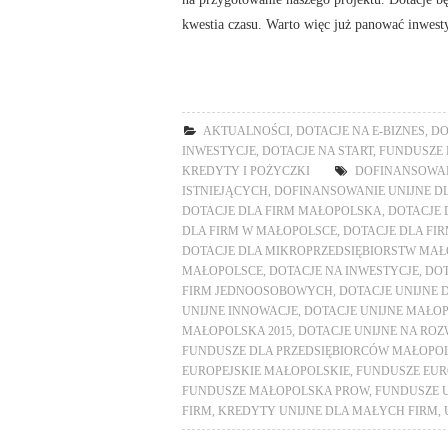
kwestia czasu. Warto więc już panować inwesty
AKTUALNOŚCI
,
DOTACJE NA E-BIZNES
,
DO
INWESTYCJE
,
DOTACJE NA START
,
FUNDUSZE E
KREDYTY I POŻYCZKI
DOFINANSOWAN
ISTNIEJĄCYCH
,
DOFINANSOWANIE UNIJNE D
DOTACJE DLA FIRM MAŁOPOLSKA
,
DOTACJE 
DLA FIRM W MAŁOPOLSCE
,
DOTACJE DLA FIR
DOTACJE DLA MIKROPRZEDSIĘBIORSTW MA
MAŁOPOLSCE
,
DOTACJE NA INWESTYCJE
,
DOT
FIRM JEDNOOSOBOWYCH
,
DOTACJE UNIJNE 
UNIJNE INNOWACJE
,
DOTACJE UNIJNE MAŁO
MAŁOPOLSKA 2015
,
DOTACJE UNIJNE NA RO
FUNDUSZE DLA PRZEDSIĘBIORCÓW MAŁOPO
EUROPEJSKIE MAŁOPOLSKIE
,
FUNDUSZE EUR
FUNDUSZE MAŁOPOLSKA PROW
,
FUNDUSZE 
FIRM
,
KREDYTY UNIJNE DLA MAŁYCH FIRM
,