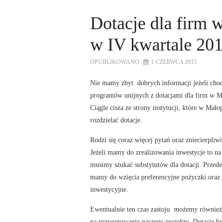
Dotacje dla firm 
w IV kwartale 201
OPUBLIKOWANO
1 CZERWCA 2015
Nie mamy zbyt dobrych informacji jeżeli chodz
programów unijnych z dotacjami dla firm w M
Ciągle cisza ze strony instytucji, które w Mało
rozdzielać dotacje.
Rodzi się coraz więcej pytań oraz zniecierpliwi
Jeżeli mamy do zrealizowania inwestycje to na
musimy szukać substytutów dla dotacji. Przed
mamy do wzięcia preferencyjne pożyczki oraz
inwestycyjne.
Ewentualnie ten czas zastoju możemy równie
na przygotowanie naszego projektu. Dotacje bę