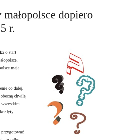
w małopolsce dopiero
5 r.
i o start
ałopolsce.
polsce mają
enie co dalej.
 obecną chwilę
e wszystkim
 kredyty
ż przygotować
dą to tylko