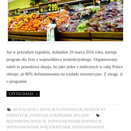
Już w przyszłym tygodniu, dokładnie 29 marca 2016 roku, startuje
program dla firm z województwa świętokrzyskiego. Organizowany
nabór to prawdziwa okazja, bo jako jeden z nielicznych w całej Polsce
oferuje, aż 80% dofinansowania na wydatki inwestycyjne. Z uwagi, iż
o programie
CZYTAJ DALEJ
AKTUALNOŚCI
,
DOTACJE NA INNOWACJE
,
DOTACJE NA
INWESTYCJE
,
FUNDUSZE EUROPEJSKIE 2014-2020
BEZZWROTNE DOTACJE
,
DOFINANSOWANIE INNOWACJE
,
DOFINANSOWANIE ŚWIĘTOKRZYSKIE
,
DOFINANSOWANIE