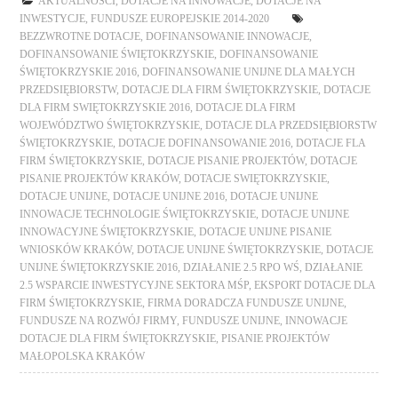
AKTUALNOŚCI
,
DOTACJE NA INNOWACJE
,
DOTACJE NA
INWESTYCJE
,
FUNDUSZE EUROPEJSKIE 2014-2020
BEZZWROTNE DOTACJE
,
DOFINANSOWANIE INNOWACJE
,
DOFINANSOWANIE ŚWIĘTOKRZYSKIE
,
DOFINANSOWANIE
ŚWIĘTOKRZYSKIE 2016
,
DOFINANSOWANIE UNIJNE DLA MAŁYCH
PRZEDSIĘBIORSTW
,
DOTACJE DLA FIRM ŚWIĘTOKRZYSKIE
,
DOTACJE
DLA FIRM SWIĘTOKRZYSKIE 2016
,
DOTACJE DLA FIRM
WOJEWÓDZTWO ŚWIĘTOKRZYSKIE
,
DOTACJE DLA PRZEDSIĘBIORSTW
ŚWIĘTOKRZYSKIE
,
DOTACJE DOFINANSOWANIE 2016
,
DOTACJE FLA
FIRM ŚWIĘTOKRZYSKIE
,
DOTACJE PISANIE PROJEKTÓW
,
DOTACJE
PISANIE PROJEKTÓW KRAKÓW
,
DOTACJE SWIĘTOKRZYSKIE
,
DOTACJE UNIJNE
,
DOTACJE UNIJNE 2016
,
DOTACJE UNIJNE
INNOWACJE TECHNOLOGIE ŚWIĘTOKRZYSKIE
,
DOTACJE UNIJNE
INNOWACYJNE ŚWIĘTOKRZYSKIE
,
DOTACJE UNIJNE PISANIE
WNIOSKÓW KRAKÓW
,
DOTACJE UNIJNE ŚWIĘTOKRZYSKIE
,
DOTACJE
UNIJNE ŚWIĘTOKRZYSKIE 2016
,
DZIAŁANIE 2.5 RPO WŚ
,
DZIAŁANIE
2.5 WSPARCIE INWESTYCYJNE SEKTORA MŚP
,
EKSPORT DOTACJE DLA
FIRM ŚWIĘTOKRZYSKIE
,
FIRMA DORADCZA FUNDUSZE UNIJNE
,
FUNDUSZE NA ROZWÓJ FIRMY
,
FUNDUSZE UNIJNE
,
INNOWACJE
DOTACJE DLA FIRM ŚWIĘTOKRZYSKIE
,
PISANIE PROJEKTÓW
MAŁOPOLSKA KRAKÓW