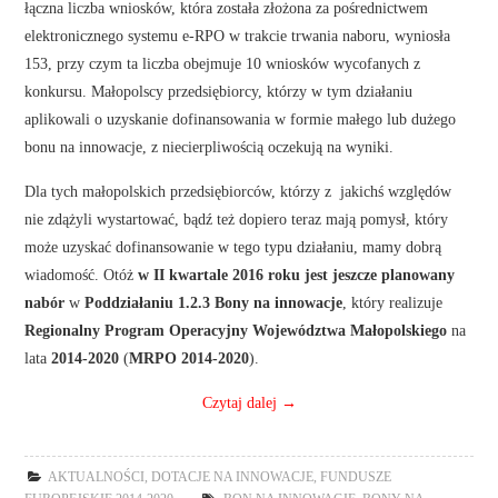
łączna liczba wniosków, która została złożona za pośrednictwem
elektronicznego systemu e-RPO w trakcie trwania naboru, wyniosła
153, przy czym ta liczba obejmuje 10 wniosków wycofanych z
konkursu. Małopolscy przedsiębiorcy, którzy w tym działaniu
aplikowali o uzyskanie dofinansowania w formie małego lub dużego
bonu na innowacje, z niecierpliwością oczekują na wyniki.
Dla tych małopolskich przedsiębiorców, którzy z jakichś względów
nie zdążyli wystartować, bądź też dopiero teraz mają pomysł, który
może uzyskać dofinansowanie w tego typu działaniu, mamy dobrą
wiadomość. Otóż
w II kwartale 2016 roku jest jeszcze planowany
nabór
w
Poddziałaniu 1.2.3 Bony na innowacje
, który realizuje
Regionalny Program Operacyjny Województwa Małopolskiego
na
lata
2014-2020
(
MRPO 2014-2020
).
Czytaj dalej
→
AKTUALNOŚCI
,
DOTACJE NA INNOWACJE
,
FUNDUSZE