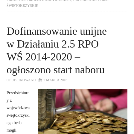
ŚWIETOKRZYSKIE
Dofinansowanie unijne
w Działaniu 2.5 RPO
WŚ 2014-2020 –
ogłoszono start naboru
OPUBLIKOWANO
5 MARCA 2016
Przedsiębiorc
y z
województwa
świętokrzyski
ego będą
mogli