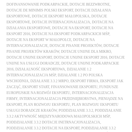
DOFINANSOWANIE PODKARPACKIE
,
DOTACJE BEZZWROTNE
,
DOTACJE DE MINIMIS POLSKI EKSPORT
,
DOTACJE DZIAŁANIA
EKSPORTOWE
,
DOTACJE EKSPORT MAŁOPOLSKA
,
DOTACJE
EKSPORTOWE
,
DOTACJE INTERNACJONALIZACJA
,
DOTACJE NA
DZIAŁANIA EKSPORTOWE
,
DOTACJE NA EKSPORT
,
DOTACJE NA
EKSPORT 2016
,
DOTACJE NA EKSPORT PODKARPACKICH MŚP
,
DOTACJE NA EKSPORT W MAŁOPOLCE
,
DOTACJE NA
INTERNACJONALIZACJE
,
DOTACJE PISANIE PROJEKTÓW
,
DOTACJE
PISANIE PROJEKTÓW KRAKÓW
,
DOTACJE UNIJNE DLA MIKRO
,
DOTACJE UNIJNE EKSPORT
,
DOTACJE UNIJNE EKSPORT 2016
,
DOTACJE
UNIJNE NA USŁUGI DORADCZE
,
DOTACJE UNIJNE PODKARPACKIE
2016
,
DZIAŁALNOŚĆ EKSPORTOWA
,
DZIAŁANIE 1.2
INTERNACJONALIZACJA MŚP
,
DZIAŁANIE 1.2 PO POLSKA
WSCHODNIA
,
DZIAŁANIE 3.3.2 MRPO
,
EKSPORT FIRMA
,
EKSPORT JAK
ZACZĄĆ
,
EKSPORT START
,
FINANSOWANIE EKSPORTU
,
FUNDUSZE
EUROPEJSKIE NA ROZWÓJ EKSPORTU
,
INTERNACJONALIZACJA
FIRMY
,
INTERNACJONALIZACJA PRZEDSIĘBIORSTWA
,
PIENIĄDZE NA
EKSPORT
,
PLAN ROZWOJU EKSPORTU
,
PLAN ROZWOJU EKSPORTU
USŁUGI DORADCZE KRAKÓW
,
PODDZIAŁANIE 3.3.2
,
PODDZIAŁANIE
3.3.2 AKTYWNOŚĆ MIĘDZYNARODOWA MAŁOPOLSKICH MŚP
,
PODDZIAŁANIE 3.3.2 DOTACJE INETRNACJONALIZACJA
,
PODDZIAŁANIE 3.3.2 DOTACJE NA EKSPORT
,
PODDZIAŁANIE 3.3.2