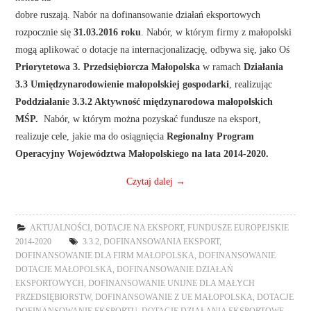
dobre ruszają. Nabór na dofinansowanie działań eksportowych
rozpocznie się
31.03.2016 roku
. Nabór, w którym firmy z małopolski
mogą aplikować o dotacje na internacjonalizację, odbywa się, jako Oś
Priorytetowa 3. Przedsiębiorcza Małopolska
w ramach
Działania
3.3 Umiędzynarodowienie małopolskiej gospodarki
, realizując
Poddziałani
e
3.3.2 Aktywność międzynarodowa małopolskich
MŚP.
Nabór, w którym można pozyskać fundusze na eksport,
realizuje cele, jakie ma do osiągnięcia
Regionalny Program
Operacyjny Województwa Małopolskiego na lata 2014-2020.
Czytaj dalej
→
AKTUALNOŚCI
,
DOTACJE NA EKSPORT
,
FUNDUSZE EUROPEJSKIE
2014-2020
3.3.2
,
DOFINANSOWANIA EKSPORT
,
DOFINANSOWANIE DLA FIRM MAŁOPOLSKA
,
DOFINANSOWANIE
DOTACJE MAŁOPOLSKA
,
DOFINANSOWANIE DZIAŁAŃ
EKSPORTOWYCH
,
DOFINANSOWANIE UNIJNE DLA MAŁYCH
PRZEDSIĘBIORSTW
,
DOFINANSOWANIE Z UE MAŁOPOLSKA
,
DOTACJE