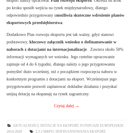
eksport należy opracować
Plan rozwoju eksportu
. Określa on krok
po kroku sposób wejścia na rynek międzynarodowy, dlatego
odpowiednio przygotowany u
możliwia skuteczne wdrożenie planów
eksportowych przedsiębiorstwa
.
Dodatkowo Plan rozwoju eksportu jest tak ważny, gdyż stanowi
podstawowy,
kluczowy załącznik wniosku o dofinansowanie w
naborach z dotacjami na internacjonalizacje
. Zawiera około 50%
informacji wymaganych we wniosku. Jego rzetelne opracowanie
zajmuje od 4 do 6 tygodni, dlatego należy o jego przygotowaniu
pomyśleć dużo wcześniej, niż z początkiem rozpoczęcia naboru w
konkretnym programie z dotacjami na eksport. Wcześniejsze jego
przygotowanie pozwoli zaplanować dokładne działania i pozyskać
unijną dotację na ekspansję na rynek zagraniczny.
Czytaj dalej
→
AKTUALNOŚCI
,
DOTACJE NA EKSPORT
,
FUNDUSZE EUROPEJSKIE
2014-2020
3.3.2 MRPO
,
DOFINANSOWANIA EKSPORT
,