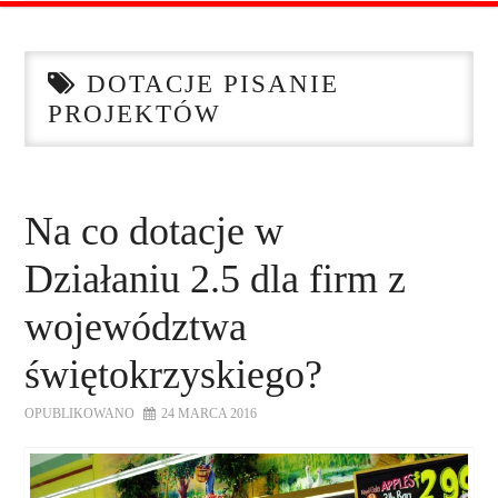
STRONA GŁÓWNA
DOTACJE PISANIE
O NAS
PROJEKTÓW
OFERTA DLA FIRM
SZKOLENIA
Na co dotacje w
Działaniu 2.5 dla firm z
ZADAJ PYTANIE
województwa
KONTAKT
świętokrzyskiego?
OPUBLIKOWANO
24 MARCA 2016