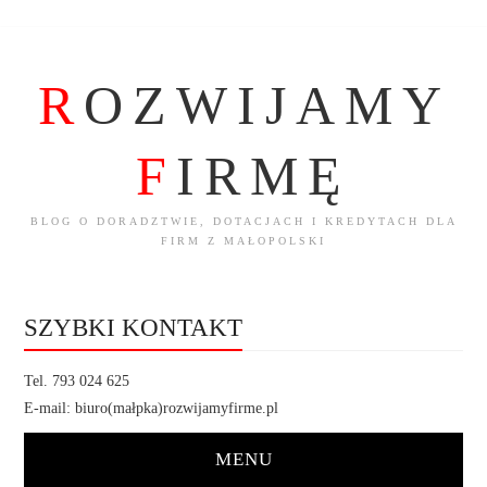
R
OZWIJAMY
F
IRMĘ
BLOG O DORADZTWIE, DOTACJACH I KREDYTACH DLA
FIRM Z MAŁOPOLSKI
SZYBKI KONTAKT
Tel. 793 024 625
E-mail: biuro(małpka)rozwijamyfirme.pl
MENU