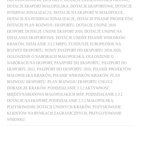
DOFINANSOWANIE EKSPORTU
,
DOTACJE DZIAŁANIA EKSPORTOWE
,
DOTACJE EKSPORT MAŁOPOLSKA
,
DOTACJE EKSPORTOWE
,
DOTACJE
INTERNACJONALIZACJA
,
DOTACJE NA EKSPORT W MAŁOPOLCE
,
DOTACJE NA INTERNACJONALIZACJE
,
DOTACJE PISANIE PROJEKTÓW
,
DOTACJE PLAN ROZWOJU EKSPORTU
,
DOTACJE UNIJNE 2016
EKSPORT
,
DOTACJE UNIJNE EKSPORT 2016
,
DOTACJE UNIJNE NA
DZIAŁANIA EKSPORTOWE
,
DOTACJE UNIJNE PISANIE WNIOSKÓW
KRAKÓW
,
DZIAŁANIE 3.3.2 MRPO
,
FUNDUSZE EUROPEJSKIE NA
ROZWÓJ EKSPORTU
,
NOWY PASZPORT DO EKSPORTU 2014-2020
,
OGŁOSZENIE O NABORACH MAŁOPOLSKA
,
OGŁOSZENIE O
NABORACH NA EKSPORT
,
PASZPORT DO EKSPORTU
,
PASZPORT DO
EKSPORTU 2015
,
PASZPORT DO EKSPORTU 2016
,
PISANIE PROJEKTÓW
MAŁOPOLSKA KRAKÓW
,
PISANIE WNIOSKÓW KRAKÓW
,
PLAN
ROZWOJU EKSPORTU
,
PLAN ROZWOJU EKSPORTU USŁUGI
DORADCZE KRAKÓW
,
PODDZIAŁANIE 3.3.2 AKTYWNOŚĆ
MIĘDZYNARODOWA MAŁOPOLSKICH MŚP
,
PODDZIAŁANIE 3.3.2
DOTACJE NA EKSPORT
,
PODDZIAŁANIE 3.3.2 MAŁOPOLSKA
,
POZYSKIWANIE DOTACJI UNIJNYCH KRAKÓW
,
POZYSKIWANIE
KLIENTÓW NA RYNKACH ZAGRANICZNYCH
,
PRZYGOTOWANIE
WNIOSKU