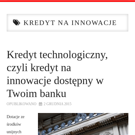
STRONA GŁÓWNA
KREDYT NA INNOWACJE
O NAS
OFERTA DLA FIRM
Kredyt technologiczny,
SZKOLENIA
czyli kredyt na
ZADAJ PYTANIE
innowacje dostępny w
Twoim banku
KONTAKT
OPUBLIKOWANO
2 GRUDNIA 2015
Dotacje ze
środków
unijnych