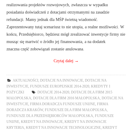
realizowania projektów rozwojowych, zwłaszcza w wypadku
posiadania doświadczeń z dotacjami otrzymanymi na zasadzie
refundacji. Mamy jednak dla MŚP świetną wiadomość.
Zaprezentowany tutaj scenariusz to nie utopia, a realne możliwości. W
końcu, Przedsiębiorco, będziesz mógł zrealizować inwestycje firmy nie
musząc się martwić o źródło jej finansowania, a na dodatek
znaczna część zobowiązań zostanie anulowana.
Czytaj dalej
→
AKTUALNOŚCI
,
DOTACJE NA INNOWACJE
,
DOTACJE NA
INWESTYCJE
,
FUNDUSZE EUROPEJSKIE 2014-2020
,
KREDYTY I
POŻYCZKI
DOTACJE 2014-2020
,
DOTACJE DLA FIRM 2015
MAŁOPOLSKA
,
DOTACJE DLA FIRM 2016 MAŁOPOLSKA
,
DOTACJE NA
INWESTYCJE
,
FIRMA DORADCZA FUNDUSZE UNIJNE
,
FIRMA
DORADCZA KRAKÓW
,
FUNDUSZE DLA FIRM MAŁOPOLSKA
,
FUNDUSZE DLA PRZEDSIĘBIORCÓW MAŁOPOLSKA
,
FUNDUSZE
UNIJNE
,
KREDYT NA INNOWACJE
,
KREDYT NA INNOWACJE
KRYTERIA
,
KREDYT NA INNOWACJE TECHNOLOGICZNE
,
KREDYT