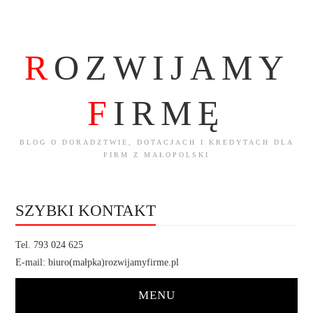
R
OZWIJAMY
F
IRMĘ
BLOG O DORADZTWIE, DOTACJACH I KREDYTACH DLA
FIRM Z MAŁOPOLSKI
SZYBKI KONTAKT
Tel. 793 024 625
E-mail: biuro(małpka)rozwijamyfirme.pl
MENU