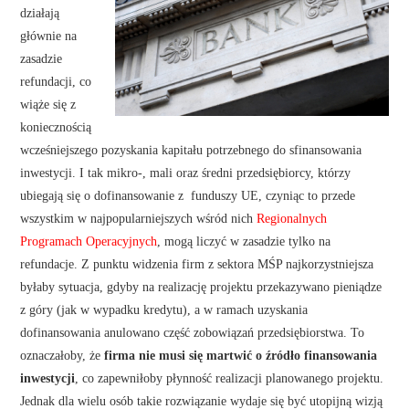
działają
głównie na
zasadzie
refundacji, co
wiąże się z
koniecznością
wcześniejszego pozyskania kapitału potrzebnego do sfinansowania
inwestycji. I tak mikro-, mali oraz średni przedsiębiorcy, którzy
ubiegają się o dofinansowanie z funduszy UE, czyniąc to przede
wszystkim w najpopularniejszych wśród nich
Regionalnych
Programach Operacyjnych
, mogą liczyć w zasadzie tylko na
refundacje. Z punktu widzenia firm z sektora MŚP najkorzystniejsza
byłaby sytuacja, gdyby na realizację projektu przekazywano pieniądze
z góry (jak w wypadku kredytu), a w ramach uzyskania
dofinansowania anulowano część zobowiązań przedsiębiorstwa. To
oznaczałoby, że
firma nie musi się martwić o źródło finansowania
inwestycji
, co zapewniłoby płynność realizacji planowanego projektu.
Jednak dla wielu osób takie rozwiązanie wydaje się być utopijną wizją