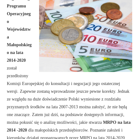
Programu
Operacyjneg
o
Województw
a
Małopolskieg
o na lata
2014-2020
został
przedłożony
Komisji Europejskiej do konsultacji i negocjacji jego ostatecznej
wersji. Zapewne zostaną wprowadzone jeszcze pewne korekty. Jednak
ze względu na duże doświadczenie Polski wyniesione z rozdziału
przyznanych środków na lata 2007-2013 można założyć, że nie będą
one znaczące. Zatem już dziś, na podstawie dostępnych informacji,
można pokusić się o analizę możliwości, jakie stwarza
MRPO na lata
2014 -2020
dla małopolskich przedsiębiorców. Poznanie założeń i
kierunków działań propagowanych przez MRPO na lata 2014-2020