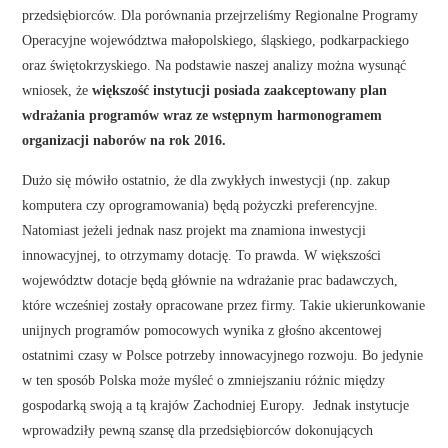
przedsiębiorców. Dla porównania przejrzeliśmy Regionalne Programy
Operacyjne województwa małopolskiego, śląskiego, podkarpackiego
oraz świętokrzyskiego. Na podstawie naszej analizy można wysunąć
wniosek, że
większość instytucji posiada zaakceptowany plan
wdrażania programów wraz ze wstępnym harmonogramem
organizacji naborów na rok 2016.
Dużo się mówiło ostatnio, że dla zwykłych inwestycji (np. zakup
komputera czy oprogramowania) będą pożyczki preferencyjne.
Natomiast jeżeli jednak nasz projekt ma znamiona inwestycji
innowacyjnej, to otrzymamy dotację. To prawda. W większości
województw dotacje będą głównie na wdrażanie prac badawczych,
które wcześniej zostały opracowane przez firmy. Takie ukierunkowanie
unijnych programów pomocowych wynika z głośno akcentowej
ostatnimi czasy w Polsce potrzeby innowacyjnego rozwoju. Bo jedynie
w ten sposób Polska może myśleć o zmniejszaniu różnic między
gospodarką swoją a tą krajów Zachodniej Europy. Jednak instytucje
wprowadziły pewną szansę dla przedsiębiorców dokonujących