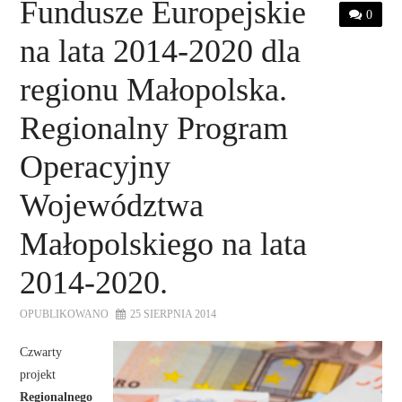
Fundusze Europejskie
0
na lata 2014-2020 dla
regionu Małopolska.
Regionalny Program
Operacyjny
Województwa
Małopolskiego na lata
2014-2020.
OPUBLIKOWANO
25 SIERPNIA 2014
Czwarty
projekt
Regionalnego