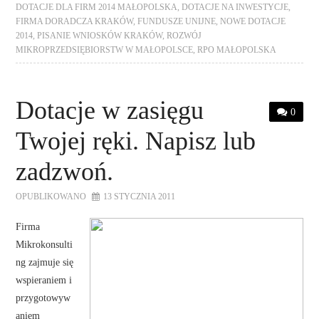
DOTACJE DLA FIRM 2014 MAŁOPOLSKA
,
DOTACJE NA INWESTYCJE
,
FIRMA DORADCZA KRAKÓW
,
FUNDUSZE UNIJNE
,
NOWE DOTACJE
2014
,
PISANIE WNIOSKÓW KRAKÓW
,
ROZWÓJ
MIKROPRZEDSIĘBIORSTW W MAŁOPOLSCE
,
RPO MAŁOPOLSKA
Dotacje w zasięgu
0
Twojej ręki. Napisz lub
zadzwoń.
OPUBLIKOWANO
13 STYCZNIA 2011
Firma
Mikrokonsulti
ng zajmuje się
wspieraniem i
przygotowyw
aniem