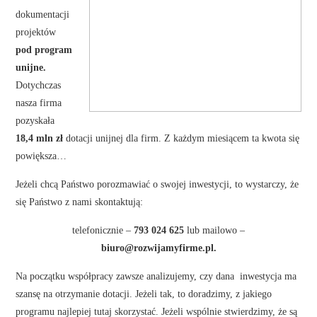
dokumentacji
projektów
pod program
unijne.
Dotychczas
nasza firma
pozyskała
18,4 mln zł
dotacji unijnej dla firm. Z każdym miesiącem ta kwota się
powiększa…
Jeżeli chcą Państwo porozmawiać o swojej inwestycji, to wystarczy, że
się Państwo z nami skontaktują:
telefonicznie –
793 024 625
lub mailowo –
biuro@rozwijamyfirme.pl.
Na początku współpracy zawsze analizujemy, czy dana inwestycja ma
szansę na otrzymanie dotacji. Jeżeli tak, to doradzimy, z jakiego
programu najlepiej tutaj skorzystać. Jeżeli wspólnie stwierdzimy, że są