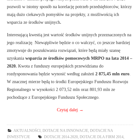
pozwoli w istotny sposób na korelację potrzeb przedsiębiorców, którzy
mają dużo ciekawych pomysłów na projekty, z możliwością ich
wsparcia ze środków unijnych
.
Interesującą kwestią jest wartość środków unijnych przeznaczonych na
jego realizację. Niewątpliwie będzie o co walczyć, co jeszcze bardziej
zmotywuje do poszukiwania rozwiązań, które będą miały szansę
uzyskania
wsparcia ze środków pomocowych MRPO na lata 2014 –
2020.
Kwota z funduszy europejskich przewidziana do
rozdysponowania będzie wynosić według założeń
2 875,45 mln euro
.
W znacznej mierze będą to środki Europejskiego Funduszu Rozwoju
Regionalnego w wysokości 2 073,52 mln oraz 801,93 mln ze
pochodzące z Europejskiego Funduszu Społecznego.
Czytaj dalej
→
AKTUALNOŚCI
,
DOTACJE NA INNOWACJE
,
DOTACJE NA
INWESTYCJE
DOTACJE 2014-2020
,
DOTACJE DLA FIRM 2014
,