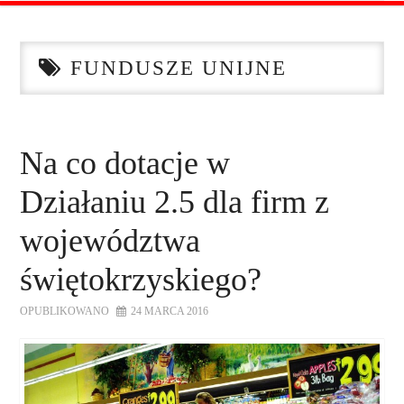
STRONA GŁÓWNA
FUNDUSZE UNIJNE
O NAS
OFERTA DLA FIRM
Na co dotacje w
SZKOLENIA
Działaniu 2.5 dla firm z
ZADAJ PYTANIE
województwa
świętokrzyskiego?
KONTAKT
OPUBLIKOWANO
24 MARCA 2016