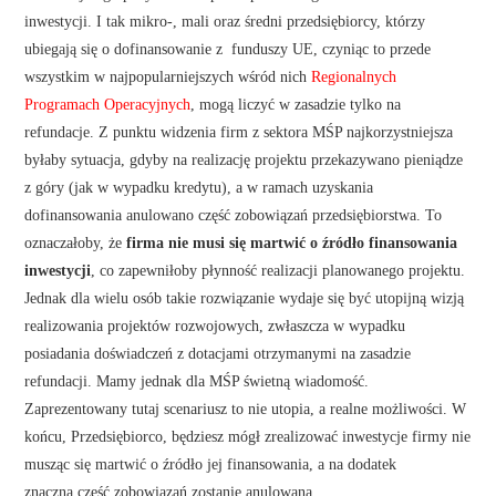
inwestycji. I tak mikro-, mali oraz średni przedsiębiorcy, którzy
ubiegają się o dofinansowanie z funduszy UE, czyniąc to przede
wszystkim w najpopularniejszych wśród nich
Regionalnych
Programach Operacyjnych
, mogą liczyć w zasadzie tylko na
refundacje. Z punktu widzenia firm z sektora MŚP najkorzystniejsza
byłaby sytuacja, gdyby na realizację projektu przekazywano pieniądze
z góry (jak w wypadku kredytu), a w ramach uzyskania
dofinansowania anulowano część zobowiązań przedsiębiorstwa. To
oznaczałoby, że
firma nie musi się martwić o źródło finansowania
inwestycji
, co zapewniłoby płynność realizacji planowanego projektu.
Jednak dla wielu osób takie rozwiązanie wydaje się być utopijną wizją
realizowania projektów rozwojowych, zwłaszcza w wypadku
posiadania doświadczeń z dotacjami otrzymanymi na zasadzie
refundacji. Mamy jednak dla MŚP świetną wiadomość.
Zaprezentowany tutaj scenariusz to nie utopia, a realne możliwości. W
końcu, Przedsiębiorco, będziesz mógł zrealizować inwestycje firmy nie
musząc się martwić o źródło jej finansowania, a na dodatek
znaczna część zobowiązań zostanie anulowana.