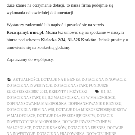
duże szanse na otrzymanie dotacji, to nasza firma podejmie się
wykonania odpowiedniej dokumentacji.
Wystarczy zadzwonić lub napisać i powołać się na serwis
RozwijamyFirme.pl
. Można też umówić się na spotkanie w naszym
biurze pod adresem
Kielecka 2/34, 31-526 Kraków
. Jednak prosimy o
umówienie się na konkretną godzinę.
Zapraszamy do współpracy.
AKTUALNOŚCI
,
DOTACJE NA E-BIZNES
,
DOTACJE NA INNOWACJE
,
DOTACJE NA INWESTYCJE
,
DOTACJE NA START
,
FUNDUSZE
EUROPEJSKIE 2007-2013
,
KREDYTY I POŻYCZKI
8.1
,
8.1
DOTACJE NA START
,
8.2
,
8.2 MAŁOPOLSKA
,
8.2 W MAŁOPOLSCE
,
DOFINANSOWANIA MAŁOPOLSKA
,
DOFINANSOWANIE E-BIZNESU
,
DOTACJE DLA FIRM NA WSI
,
DOTACJE DLA MIKROPRZEDSIĘBIORSTW
W MAŁOPOLSCE
,
DOTACJE DLA PRZEDSIĘBIORSTW
,
DOTACJE
INWESTYCYJNE MAŁOPOLSKA
,
DOTACJE INWESTYCYJNE W
MAŁOPOLSCE
,
DOTACJE KRAKÓW
,
DOTACJE NA EBIZNES
,
DOTACJE
NA INWESTYCJE
,
DOTACJE NA PRACOWNIKA
,
DOTACJE UNIJNE