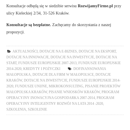
Konsultacje odbędą się w siedzibie serwisu
RozwijamyFirme.pl
przy
ulicy Kieleckiej 2/34, 31-526 Kraków.
Konsultacje są bezpłatne.
Zachęcamy do skorzystania z naszej
propozycji.
AKTUALNOŚCI
,
DOTACJE NA E-BIZNES
,
DOTACJE NA EKSPORT
,
DOTACJE NA INNOWACJE
,
DOTACJE NA INWESTYCJE
,
DOTACJE NA
START
,
FUNDUSZE EUROPEJSKIE 2007-2013
,
FUNDUSZE EUROPEJSKIE
2014-2020
,
KREDYTY I POŻYCZKI
DOFINANSOWANIA
MAŁOPOLSKA
,
DOTACJE DLA FIRM W MAŁOPOLSCE
,
DOTACJE
KRAKÓW
,
DOTACJE NA INWESTYCJE
,
FUNDUSZE EUROPEJSKIE 2014-
2020
,
FUNDUSZE UNIJNE
,
MIKROKONSULTING
,
PISANIE PROJEKTÓW
MAŁOPOLSKA KRAKÓW
,
PISANIE WNIOSKÓW KRAKÓW
,
PROGRAM
OPERACYJNY INOWACYJNA GOSPODARKA 2007-2014
,
PROGRAM
OPERACYJNY INTELIGENTNY ROZWÓJ NA LATA 2014 -2020
,
SZKOLENIA
,
SZKOLENIE