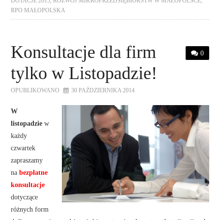
DOTACJE 2015
,
ROZWÓJ MIKROPRZEDSIĘBIORSTW W MAŁOPOLSCE
,
RPO MAŁOPOLSKA
Konsultacje dla firm
0
tylko w Listopadzie!
OPUBLIKOWANO
30 PAŹDZIERNIKA 2014
W
listopadzie
w
każdy
czwartek
zapraszamy
na
bezpłatne
konsultacje
dotyczące
różnych form