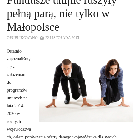
Fundusze unijne ruszyły
pełną parą, nie tylko w
Małopolsce
OPUBLIKOWANO
22 LISTOPADA 2015
Ostatnio
zapoznaliśmy
się z
założeniami
do
programów
unijnych na
lata 2014-
2020 w
różnych
województwa
ch, celem porównania oferty danego województwa dla swoich