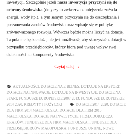
inwestycji. Szczególnie jeżeli
nasza inwestycja przyczyni się do
ochrony środowiska
(dotyczy to zwłaszcza zmniejszenia zużycia
energii, wody itp.), a tym samym przyczynia się do oszczędzania i
poszanowania zasobów środowiska oraz wpisuje się w politykę
zrównoważonego rozwoju. Wówczas będzie można liczyć na dotację.
Ta pula nie będzie duża, ale jest możliwość, aby skorzystać z dotacji w
przypadku przedsiębiorców, którzy biorą pod uwagę wpływ swej
działalności na komponenty środowiska.
Czytaj dalej
→
AKTUALNOŚCI
,
DOTACJE NA E-BIZNES
,
DOTACJE NA EKSPORT
,
DOTACJE NA INNOWACJE
,
DOTACJE NA INWESTYCJE
,
DOTACJE NA
START
,
FUNDUSZE EUROPEJSKIE 2007-2013
,
FUNDUSZE EUROPEJSKIE
2014-2020
,
KREDYTY I POŻYCZKI
DOTACJE 2014-2020
,
DOTACJE
DLA FIRM 2014 MAŁOPOLSKA
,
DOTACJE DLA FIRM 2015
MAŁOPOLSKA
,
DOTACJE NA INWESTYCJE
,
FIRMA DORADCZA
KRAKÓW
,
FUNDUSZE DLA FIRM MAŁOPOLSKA
,
FUNDUSZE DLA
PRZEDSIĘBIORCÓW MAŁOPOLSKA
,
FUNDUSZE UNIJNE
,
NOWE