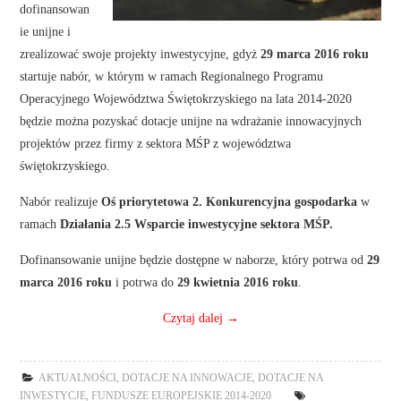
dofinansowan
ie unijne i
zrealizować swoje projekty inwestycyjne, gdyż
29 marca 2016 roku
startuje nabór, w którym w ramach Regionalnego Programu
Operacyjnego Województwa Świętokrzyskiego na lata 2014-2020
będzie można pozyskać dotacje unijne na wdrażanie innowacyjnych
projektów przez firmy z sektora MŚP z województwa
świętokrzyskiego.
Nabór realizuje
Oś priorytetowa 2. Konkurencyjna gospodarka
w
ramach
Działania 2.5 Wsparcie inwestycyjne sektora MŚP.
Dofinansowanie unijne będzie dostępne w naborze, który potrwa od
29
marca 2016 roku
i potrwa do
29 kwietnia 2016 roku
.
Czytaj dalej
→
AKTUALNOŚCI
,
DOTACJE NA INNOWACJE
,
DOTACJE NA
INWESTYCJE
,
FUNDUSZE EUROPEJSKIE 2014-2020