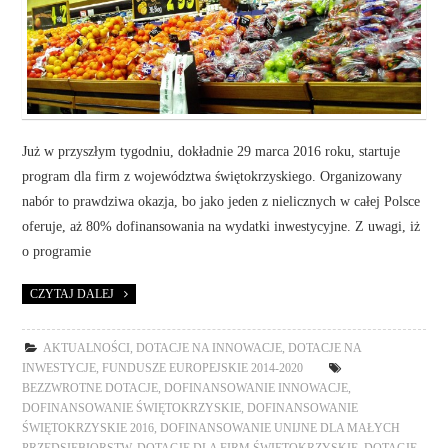
Już w przyszłym tygodniu, dokładnie 29 marca 2016 roku, startuje
program dla firm z województwa świętokrzyskiego. Organizowany
nabór to prawdziwa okazja, bo jako jeden z nielicznych w całej Polsce
oferuje, aż 80% dofinansowania na wydatki inwestycyjne. Z uwagi, iż
o programie
CZYTAJ DALEJ
AKTUALNOŚCI
,
DOTACJE NA INNOWACJE
,
DOTACJE NA
INWESTYCJE
,
FUNDUSZE EUROPEJSKIE 2014-2020
BEZZWROTNE DOTACJE
,
DOFINANSOWANIE INNOWACJE
,
DOFINANSOWANIE ŚWIĘTOKRZYSKIE
,
DOFINANSOWANIE
ŚWIĘTOKRZYSKIE 2016
,
DOFINANSOWANIE UNIJNE DLA MAŁYCH