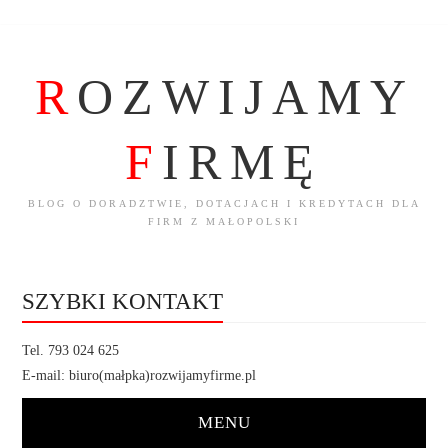
R
OZWIJAMY
F
IRMĘ
BLOG O DORADZTWIE, DOTACJACH I KREDYTACH DLA
FIRM Z MAŁOPOLSKI
SZYBKI KONTAKT
Tel. 793 024 625
E-mail: biuro(małpka)rozwijamyfirme.pl
MENU