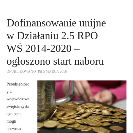
Dofinansowanie unijne
w Działaniu 2.5 RPO
WŚ 2014-2020 –
ogłoszono start naboru
OPUBLIKOWANO
5 MARCA 2016
Przedsiębiorc
y z
województwa
świętokrzyski
ego będą
mogli
otrzymać