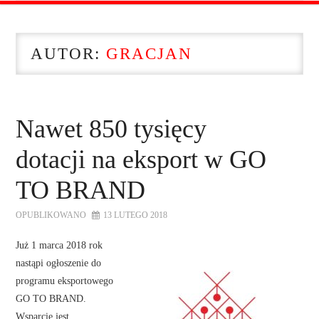
STRONA GŁÓWNA
AUTOR:
GRACJAN
O NAS
OFERTA DLA FIRM
Nawet 850 tysięcy
SZKOLENIA
dotacji na eksport w GO
ZADAJ PYTANIE
TO BRAND
OPUBLIKOWANO
13 LUTEGO 2018
KONTAKT
Już 1 marca 2018 rok
nastąpi ogłoszenie do
programu eksportowego
GO TO BRAND.
Wsparcie jest