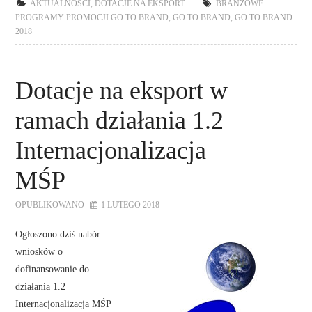
AKTUALNOŚCI
,
DOTACJE NA EKSPORT
BRANŻOWE
PROGRAMY PROMOCJI GO TO BRAND
,
GO TO BRAND
,
GO TO BRAND
2018
Dotacje na eksport w
ramach działania 1.2
Internacjonalizacja
MŚP
OPUBLIKOWANO
1 LUTEGO 2018
Ogłoszono dziś nabór
wniosków o
dofinansowanie do
działania 1.2
Internacjonalizacja MŚP