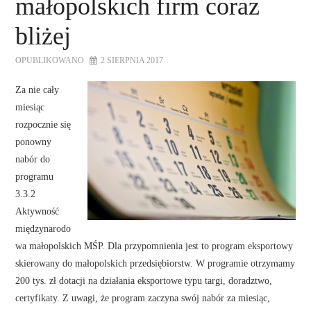
małopolskich firm coraz
bliżej
OPUBLIKOWANO
2 SIERPNIA 2017
Za nie cały
miesiąc
rozpocznie się
ponowny
nabór do
programu
3.3.2
Aktywność
międzynarodo
wa małopolskich MŚP. Dla przypomnienia jest to program eksportowy
skierowany do małopolskich przedsiębiorstw. W programie otrzymamy
200 tys. zł dotacji na działania eksportowe typu targi, doradztwo,
certyfikaty. Z uwagi, że program zaczyna swój nabór za miesiąc,