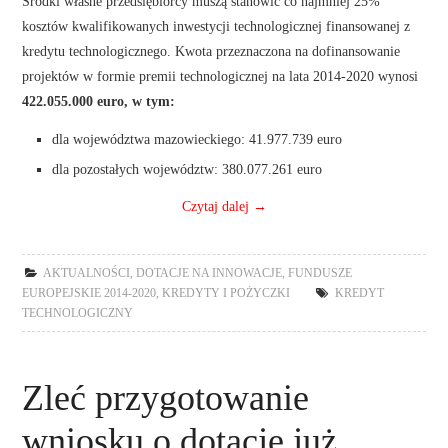
Środki własne przedsiębiorcy muszą stanowić co najmniej 25%
kosztów kwalifikowanych inwestycji technologicznej finansowanej z
kredytu technologicznego. Kwota przeznaczona na dofinansowanie
projektów w formie premii technologicznej na lata 2014-2020 wynosi
422.055.000 euro, w tym:
dla województwa mazowieckiego: 41.977.739 euro
dla pozostałych województw: 380.077.261 euro
Czytaj dalej
→
AKTUALNOŚCI
,
DOTACJE NA INNOWACJE
,
FUNDUSZE
EUROPEJSKIE 2014-2020
,
KREDYTY I POŻYCZKI
KREDYT
TECHNOLOGICZNY
Zleć przygotowanie
wniosku o dotacje już