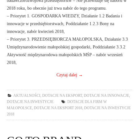
badawczorozwojowa przedsiębiorstw – Nie przewiduje się naboru w
2018 roku, bo obecnie już trwa nabór do tego programu.
– Priorytet 1. GOSPODARKA WIEDZY, Działanie 1.2 Badania i
innowacje w przedsiębiorstwach, Poddziałanie 1.2.3 Bony na
innowacje, nabór kwiecień 2018,
– Priorytet 3. PRZEDSIĘBIORCZA MAŁOPOLSKA, Działanie 3.3
Umiędzynarodowienie małopolskiej gospodarki, Poddziałanie 3.3.2
Aktywność międzynarodowa małopolskich MŚP – nabór wrzesień
2018,
Czytaj dalej
→
AKTUALNOŚCI
,
DOTACJE NA EKSPORT
,
DOTACJE NA INNOWACJE
,
DOTACJE NA INWESTYCJE
DOTACJE DLA FIRM W
MAŁOPOLSCE
,
DOTACJE NA EKSPORT 2018
,
DOTACJE NA INWESTYCJE
2018