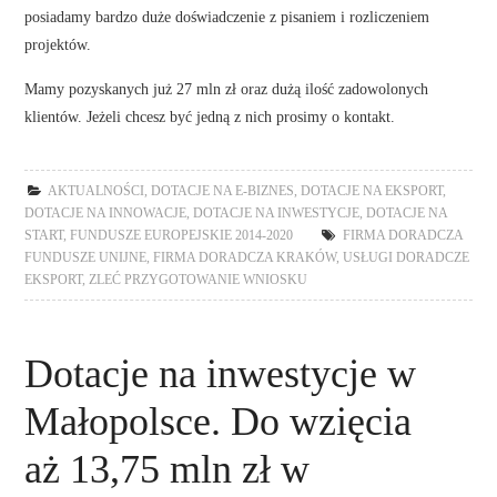
posiadamy bardzo duże doświadczenie z pisaniem i rozliczeniem
projektów.
Mamy pozyskanych już 27 mln zł oraz dużą ilość zadowolonych
klientów. Jeżeli chcesz być jedną z nich prosimy o kontakt.
AKTUALNOŚCI
,
DOTACJE NA E-BIZNES
,
DOTACJE NA EKSPORT
,
DOTACJE NA INNOWACJE
,
DOTACJE NA INWESTYCJE
,
DOTACJE NA
START
,
FUNDUSZE EUROPEJSKIE 2014-2020
FIRMA DORADCZA
FUNDUSZE UNIJNE
,
FIRMA DORADCZA KRAKÓW
,
USŁUGI DORADCZE
EKSPORT
,
ZLEĆ PRZYGOTOWANIE WNIOSKU
Dotacje na inwestycje w
Małopolsce. Do wzięcia
aż 13,75 mln zł w