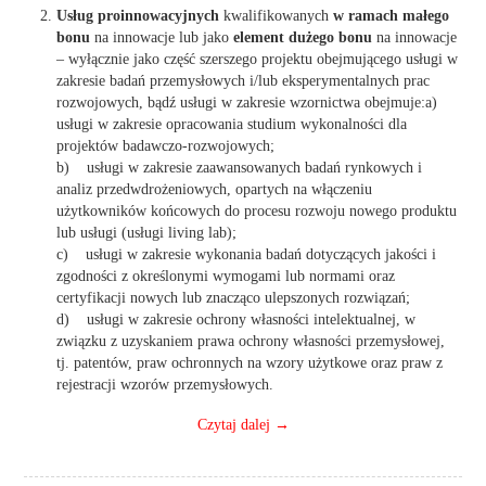
Usług proinnowacyjnych
kwalifikowanych
w ramach małego
bonu
na innowacje lub jako
element dużego bonu
na innowacje
– wyłącznie jako część szerszego projektu obejmującego usługi w
zakresie badań przemysłowych i/lub eksperymentalnych prac
rozwojowych, bądź usługi w zakresie wzornictwa obejmuje:a)
usługi w zakresie opracowania studium wykonalności dla
projektów badawczo-rozwojowych;
b) usługi w zakresie zaawansowanych badań rynkowych i
analiz przedwdrożeniowych, opartych na włączeniu
użytkowników końcowych do procesu rozwoju nowego produktu
lub usługi (usługi living lab);
c) usługi w zakresie wykonania badań dotyczących jakości i
zgodności z określonymi wymogami lub normami oraz
certyfikacji nowych lub znacząco ulepszonych rozwiązań;
d) usługi w zakresie ochrony własności intelektualnej, w
związku z uzyskaniem prawa ochrony własności przemysłowej,
tj. patentów, praw ochronnych na wzory użytkowe oraz praw z
rejestracji wzorów przemysłowych.
Czytaj dalej
→