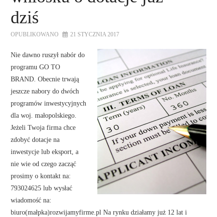
dziś
OPUBLIKOWANO
21 STYCZNIA 2017
Nie dawno ruszył nabór do
programu GO TO
BRAND. Obecnie trwają
jeszcze nabory do dwóch
programów inwestycyjnych
dla woj. małopolskiego.
Jeżeli Twoja firma chce
zdobyć dotacje na
inwestycje lub eksport, a
nie wie od czego zacząć
prosimy o kontakt na:
793024625 lub wysłać
wiadomość na:
biuro(małpka)rozwijamyfirme.pl Na rynku działamy już 12 lat i