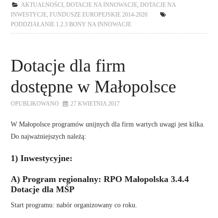
AKTUALNOŚCI
,
DOTACJE NA INNOWACJE
,
DOTACJE NA
INWESTYCJE
,
FUNDUSZE EUROPEJSKIE 2014-2020
PODDZIAŁANIE 1.2.3 BONY NA INNOWACJE
Dotacje dla firm
dostępne w Małopolsce
OPUBLIKOWANO
27 KWIETNIA 2017
W Małopolsce programów unijnych dla firm wartych uwagi jest kilka.
Do najważniejszych należą:
1) Inwestycyjne:
A) Program regionalny: RPO Małopolska 3.4.4
Dotacje dla MŚP
Start programu: nabór organizowany co roku.