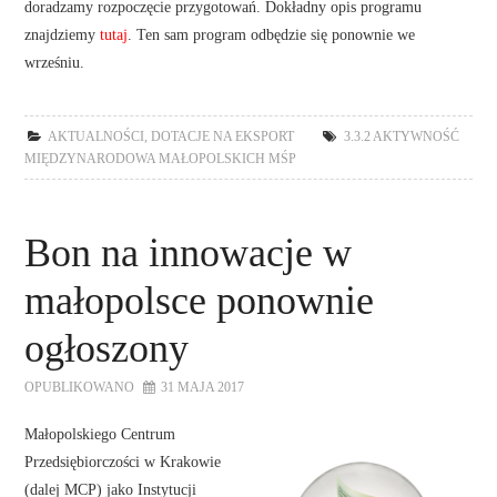
doradzamy rozpoczęcie przygotowań. Dokładny opis programu
znajdziemy
tutaj
. Ten sam program odbędzie się ponownie we
wrześniu.
AKTUALNOŚCI
,
DOTACJE NA EKSPORT
3.3.2 AKTYWNOŚĆ
MIĘDZYNARODOWA MAŁOPOLSKICH MŚP
Bon na innowacje w
małopolsce ponownie
ogłoszony
OPUBLIKOWANO
31 MAJA 2017
Małopolskiego Centrum
Przedsiębiorczości w Krakowie
(dalej MCP) jako Instytucji