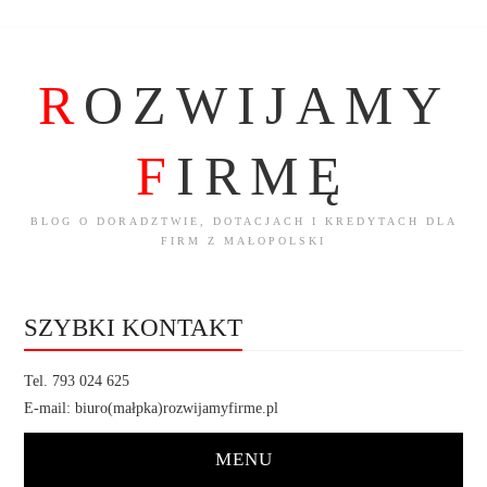
R
OZWIJAMY
F
IRMĘ
BLOG O DORADZTWIE, DOTACJACH I KREDYTACH DLA
FIRM Z MAŁOPOLSKI
SZYBKI KONTAKT
Tel. 793 024 625
E-mail: biuro(małpka)rozwijamyfirme.pl
MENU