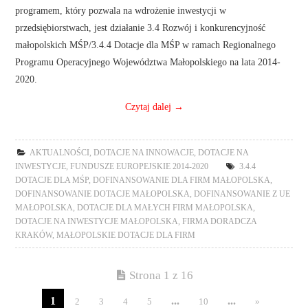
programem, który pozwala na wdrożenie inwestycji w
przedsiębiorstwach, jest działanie 3.4 Rozwój i konkurencyjność
małopolskich MŚP/3.4.4 Dotacje dla MŚP w ramach Regionalnego
Programu Operacyjnego Województwa Małopolskiego na lata 2014-
2020.
Czytaj dalej
→
AKTUALNOŚCI
,
DOTACJE NA INNOWACJE
,
DOTACJE NA
INWESTYCJE
,
FUNDUSZE EUROPEJSKIE 2014-2020
3.4.4
DOTACJE DLA MŚP
,
DOFINANSOWANIE DLA FIRM MAŁOPOLSKA
,
DOFINANSOWANIE DOTACJE MAŁOPOLSKA
,
DOFINANSOWANIE Z UE
MAŁOPOLSKA
,
DOTACJE DLA MAŁYCH FIRM MAŁOPOLSKA
,
DOTACJE NA INWESTYCJE MAŁOPOLSKA
,
FIRMA DORADCZA
KRAKÓW
,
MAŁOPOLSKIE DOTACJE DLA FIRM
Strona 1 z 16
1
...
...
2
3
4
5
10
»