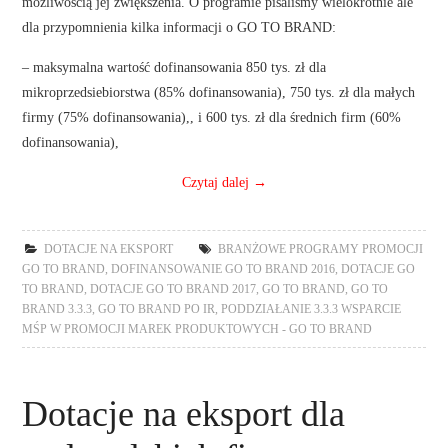
możliwością jej zwiększenia. O programie pisaliśmy wielokrotnie ale
dla przypomnienia kilka informacji o GO TO BRAND:
– maksymalna wartość dofinansowania 850 tys. zł dla
mikroprzedsiebiorstwa (85% dofinansowania), 750 tys. zł dla małych
firmy (75% dofinansowania),, i 600 tys. zł dla średnich firm (60%
dofinansowania),
Czytaj dalej
→
DOTACJE NA EKSPORT
BRANŻOWE PROGRAMY PROMOCJI
GO TO BRAND
,
DOFINANSOWANIE GO TO BRAND 2016
,
DOTACJE GO
TO BRAND
,
DOTACJE GO TO BRAND 2017
,
GO TO BRAND
,
GO TO
BRAND 3.3.3
,
GO TO BRAND PO IR
,
PODDZIAŁANIE 3.3.3 WSPARCIE
MŚP W PROMOCJI MAREK PRODUKTOWYCH - GO TO BRAND
Dotacje na eksport dla