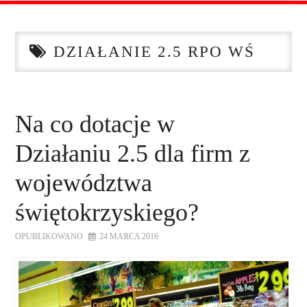
STRONA GŁÓWNA
DZIAŁANIE 2.5 RPO WŚ
O NAS
OFERTA DLA FIRM
Na co dotacje w
SZKOLENIA
Działaniu 2.5 dla firm z
ZADAJ PYTANIE
województwa
świętokrzyskiego?
KONTAKT
OPUBLIKOWANO
24 MARCA 2016