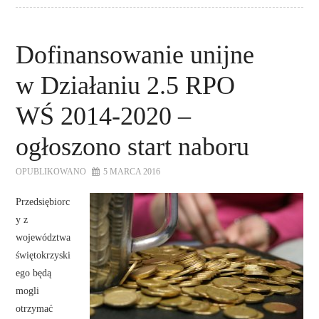
Dofinansowanie unijne
w Działaniu 2.5 RPO
WŚ 2014-2020 –
ogłoszono start naboru
OPUBLIKOWANO
5 MARCA 2016
Przedsiębiorc
y z
województwa
świętokrzyski
ego będą
mogli
otrzymać