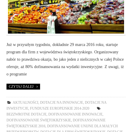
Już w przyszłym tygodniu, dokładnie 29 marca 2016 roku, startuje
program dla firm z województwa świętokrzyskiego. Organizowany
nabór to prawdziwa okazja, bo jako jeden z nielicznych w całej Polsce
oferuje, aż 80% dofinansowania na wydatki inwestycyjne. Z uwagi, iż
o programie
CZYTAJ DALEJ
AKTUALNOŚCI
,
DOTACJE NA INNOWACJE
,
DOTACJE NA
INWESTYCJE
,
FUNDUSZE EUROPEJSKIE 2014-2020
BEZZWROTNE DOTACJE
,
DOFINANSOWANIE INNOWACJE
,
DOFINANSOWANIE ŚWIĘTOKRZYSKIE
,
DOFINANSOWANIE
ŚWIĘTOKRZYSKIE 2016
,
DOFINANSOWANIE UNIJNE DLA MAŁYCH