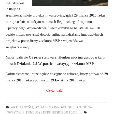
dofinansowan
ie unijne i
zrealizować swoje projekty inwestycyjne, gdyż
29 marca 2016 roku
startuje nabór, w którym w ramach Regionalnego Programu
Operacyjnego Województwa Świętokrzyskiego na lata 2014-2020
będzie można pozyskać dotacje unijne na wdrażanie innowacyjnych
projektów przez firmy z sektora MŚP z województwa
świętokrzyskiego.
Nabór realizuje
Oś priorytetowa 2. Konkurencyjna gospodarka
w
ramach
Działania 2.5 Wsparcie inwestycyjne sektora MŚP.
Dofinansowanie unijne będzie dostępne w naborze, który potrwa od
29
marca 2016 roku
i potrwa do
29 kwietnia 2016 roku
.
Czytaj dalej
→
AKTUALNOŚCI
,
DOTACJE NA INNOWACJE
,
DOTACJE NA
INWESTYCJE
,
FUNDUSZE EUROPEJSKIE 2014-2020