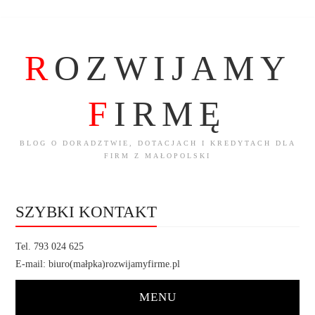
R
OZWIJAMY
F
IRMĘ
BLOG O DORADZTWIE, DOTACJACH I KREDYTACH DLA
FIRM Z MAŁOPOLSKI
SZYBKI KONTAKT
Tel. 793 024 625
E-mail: biuro(małpka)rozwijamyfirme.pl
MENU