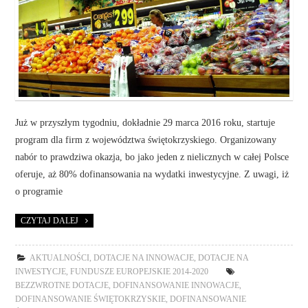
Już w przyszłym tygodniu, dokładnie 29 marca 2016 roku, startuje
program dla firm z województwa świętokrzyskiego. Organizowany
nabór to prawdziwa okazja, bo jako jeden z nielicznych w całej Polsce
oferuje, aż 80% dofinansowania na wydatki inwestycyjne. Z uwagi, iż
o programie
CZYTAJ DALEJ
AKTUALNOŚCI
,
DOTACJE NA INNOWACJE
,
DOTACJE NA
INWESTYCJE
,
FUNDUSZE EUROPEJSKIE 2014-2020
BEZZWROTNE DOTACJE
,
DOFINANSOWANIE INNOWACJE
,
DOFINANSOWANIE ŚWIĘTOKRZYSKIE
,
DOFINANSOWANIE