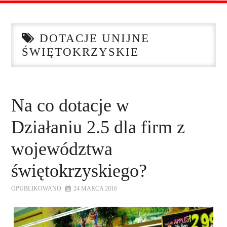
STRONA GŁÓWNA
DOTACJE UNIJNE
O NAS
ŚWIĘTOKRZYSKIE
OFERTA DLA FIRM
SZKOLENIA
Na co dotacje w
Działaniu 2.5 dla firm z
ZADAJ PYTANIE
województwa
KONTAKT
świętokrzyskiego?
OPUBLIKOWANO
24 MARCA 2016