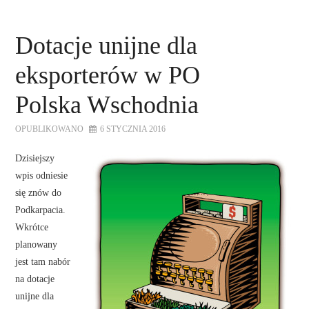
Dotacje unijne dla
eksporterów w PO
Polska Wschodnia
OPUBLIKOWANO
6 STYCZNIA 2016
Dzisiejszy
wpis odniesie
się znów do
Podkarpacia.
Wkrótce
planowany
jest tam nabór
na dotacje
unijne dla