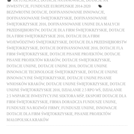
AKTUALNOŚCI
,
DOTACJE NA INNOWACJE
,
DOTACJE NA
INWESTYCJE
,
FUNDUSZE EUROPEJSKIE 2014-2020
BEZZWROTNE DOTACJE
,
DOFINANSOWANIE INNOWACJE
,
DOFINANSOWANIE ŚWIĘTOKRZYSKIE
,
DOFINANSOWANIE
ŚWIĘTOKRZYSKIE 2016
,
DOFINANSOWANIE UNIJNE DLA MAŁYCH
PRZEDSIĘBIORSTW
,
DOTACJE DLA FIRM ŚWIĘTOKRZYSKIE
,
DOTACJE
DLA FIRM SWIĘTOKRZYSKIE 2016
,
DOTACJE DLA FIRM
WOJEWÓDZTWO ŚWIĘTOKRZYSKIE
,
DOTACJE DLA PRZEDSIĘBIORSTW
ŚWIĘTOKRZYSKIE
,
DOTACJE DOFINANSOWANIE 2016
,
DOTACJE FLA
FIRM ŚWIĘTOKRZYSKIE
,
DOTACJE PISANIE PROJEKTÓW
,
DOTACJE
PISANIE PROJEKTÓW KRAKÓW
,
DOTACJE SWIĘTOKRZYSKIE
,
DOTACJE UNIJNE
,
DOTACJE UNIJNE 2016
,
DOTACJE UNIJNE
INNOWACJE TECHNOLOGIE ŚWIĘTOKRZYSKIE
,
DOTACJE UNIJNE
INNOWACYJNE ŚWIĘTOKRZYSKIE
,
DOTACJE UNIJNE PISANIE
WNIOSKÓW KRAKÓW
,
DOTACJE UNIJNE ŚWIĘTOKRZYSKIE
,
DOTACJE
UNIJNE ŚWIĘTOKRZYSKIE 2016
,
DZIAŁANIE 2.5 RPO WŚ
,
DZIAŁANIE
2.5 WSPARCIE INWESTYCYJNE SEKTORA MŚP
,
EKSPORT DOTACJE DLA
FIRM ŚWIĘTOKRZYSKIE
,
FIRMA DORADCZA FUNDUSZE UNIJNE
,
FUNDUSZE NA ROZWÓJ FIRMY
,
FUNDUSZE UNIJNE
,
INNOWACJE
DOTACJE DLA FIRM ŚWIĘTOKRZYSKIE
,
PISANIE PROJEKTÓW
MAŁOPOLSKA KRAKÓW