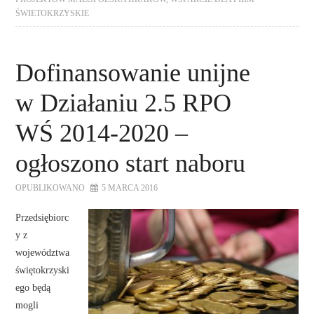
ŚWIETOKRZYSKIE
Dofinansowanie unijne
w Działaniu 2.5 RPO
WŚ 2014-2020 –
ogłoszono start naboru
OPUBLIKOWANO
5 MARCA 2016
Przedsiębiorc
y z
województwa
świętokrzyski
ego będą
mogli