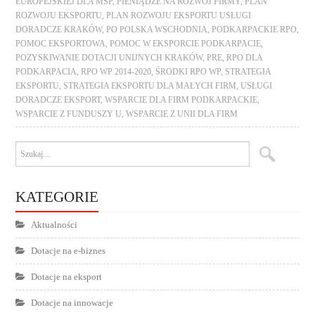
EUROPEJSKIEJ DLA MSP
,
PIENIĄDZE NA ROZWÓJ FIRMY
,
PLAN
ROZWOJU EKSPORTU
,
PLAN ROZWOJU EKSPORTU USŁUGI
DORADCZE KRAKÓW
,
PO POLSKA WSCHODNIA
,
PODKARPACKIE RPO
,
POMOC EKSPORTOWA
,
POMOC W EKSPORCIE PODKARPACIE
,
POZYSKIWANIE DOTACJI UNIJNYCH KRAKÓW
,
PRE
,
RPO DLA
PODKARPACIA
,
RPO WP 2014-2020
,
ŚRODKI RPO WP
,
STRATEGIA
EKSPORTU
,
STRATEGIA EKSPORTU DLA MAŁYCH FIRM
,
USŁUGI
DORADCZE EKSPORT
,
WSPARCIE DLA FIRM PODKARPACKIE
,
WSPARCIE Z FUNDUSZY U
,
WSPARCIE Z UNII DLA FIRM
KATEGORIE
Aktualności
Dotacje na e-biznes
Dotacje na eksport
Dotacje na innowacje