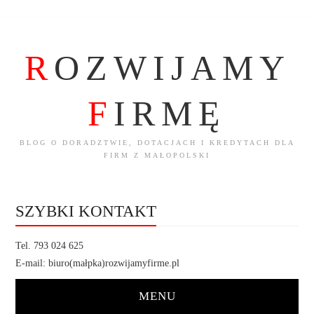
R
OZWIJAMY
F
IRMĘ
BLOG O DORADZTWIE, DOTACJACH I KREDYTACH DLA
FIRM Z MAŁOPOLSKI
SZYBKI KONTAKT
Tel. 793 024 625
E-mail: biuro(małpka)rozwijamyfirme.pl
MENU