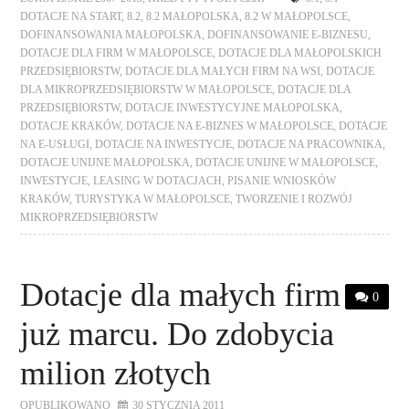
DOTACJE NA START
,
8.2
,
8.2 MAŁOPOLSKA
,
8.2 W MAŁOPOLSCE
,
DOFINANSOWANIA MAŁOPOLSKA
,
DOFINANSOWANIE E-BIZNESU
,
DOTACJE DLA FIRM W MAŁOPOLSCE
,
DOTACJE DLA MAŁOPOLSKICH
PRZEDSIĘBIORSTW
,
DOTACJE DLA MAŁYCH FIRM NA WSI
,
DOTACJE
DLA MIKROPRZEDSIĘBIORSTW W MAŁOPOLSCE
,
DOTACJE DLA
PRZEDSIĘBIORSTW
,
DOTACJE INWESTYCYJNE MAŁOPOLSKA
,
DOTACJE KRAKÓW
,
DOTACJE NA E-BIZNES W MAŁOPOLSCE
,
DOTACJE
NA E-USŁUGI
,
DOTACJE NA INWESTYCJE
,
DOTACJE NA PRACOWNIKA
,
DOTACJE UNIJNE MAŁOPOLSKA
,
DOTACJE UNIJNE W MAŁOPOLSCE
,
INWESTYCJE
,
LEASING W DOTACJACH
,
PISANIE WNIOSKÓW
KRAKÓW
,
TURYSTYKA W MAŁOPOLSCE
,
TWORZENIE I ROZWÓJ
MIKROPRZEDSIĘBIORSTW
Dotacje dla małych firm
0
już marcu. Do zdobycia
milion złotych
OPUBLIKOWANO
30 STYCZNIA 2011