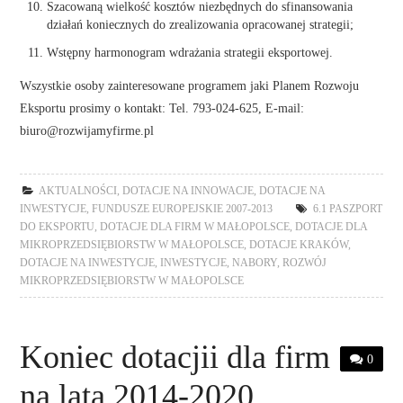
Szacowaną wielkość kosztów niezbędnych do sfinansowania
działań koniecznych do zrealizowania opracowanej strategii;
Wstępny harmonogram wdrażania strategii eksportowej.
Wszystkie osoby zainteresowane programem jaki Planem Rozwoju
Eksportu prosimy o kontakt: Tel. 793-024-625, E-mail:
biuro@rozwijamyfirme.pl
AKTUALNOŚCI
,
DOTACJE NA INNOWACJE
,
DOTACJE NA
INWESTYCJE
,
FUNDUSZE EUROPEJSKIE 2007-2013
6.1 PASZPORT
DO EKSPORTU
,
DOTACJE DLA FIRM W MAŁOPOLSCE
,
DOTACJE DLA
MIKROPRZEDSIĘBIORSTW W MAŁOPOLSCE
,
DOTACJE KRAKÓW
,
DOTACJE NA INWESTYCJE
,
INWESTYCJE
,
NABORY
,
ROZWÓJ
MIKROPRZEDSIĘBIORSTW W MAŁOPOLSCE
Koniec dotacjii dla firm
0
na lata 2014-2020