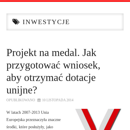
STRONA GŁÓWNA
INWESTYCJE
O NAS
OFERTA DLA FIRM
Projekt na medal. Jak
SZKOLENIA
przygotować wniosek,
ZADAJ PYTANIE
aby otrzymać dotacje
unijne?
KONTAKT
OPUBLIKOWANO
10 LISTOPADA 2014
W latach 2007-2013 Unia
Europejska przeznaczyła znaczne
środki, które posłużyły, jako