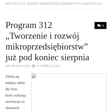
REFUNDACJA
,
ROZWÓJ MIKROPRZEDSIĘBIORSTW W MAŁOPOLSCE
Program 312
0
„Tworzenie i rozwój
mikroprzedsiębiorstw”
już pod koniec sierpnia
OPUBLIKOWANO
13 CZERWCA 2011
Zbliża się
kolejny nabór
dla firm,
które realizują
inwestycje na
obszarach