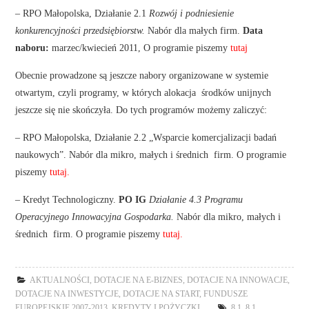
– RPO Małopolska, Działanie 2.1
Rozwój i podniesienie
konkurencyjności przedsiębiorstw.
Nabór dla małych firm.
Data
naboru:
marzec/kwiecień 2011, O programie piszemy
tutaj
Obecnie prowadzone są jeszcze nabory organizowane w systemie
otwartym, czyli programy, w których alokacja środków unijnych
jeszcze się nie skończyła. Do tych programów możemy zaliczyć:
– RPO Małopolska, Działanie 2.2 „Wsparcie komercjalizacji badań
naukowych”. Nabór dla mikro, małych i średnich firm. O programie
piszemy
tutaj.
– Kredyt Technologiczny.
PO IG
Działanie 4.3 Programu
Operacyjnego Innowacyjna Gospodarka.
Nabór dla mikro, małych i
średnich firm. O programie piszemy
tutaj.
AKTUALNOŚCI
,
DOTACJE NA E-BIZNES
,
DOTACJE NA INNOWACJE
,
DOTACJE NA INWESTYCJE
,
DOTACJE NA START
,
FUNDUSZE
EUROPEJSKIE 2007-2013
,
KREDYTY I POŻYCZKI
8.1
,
8.1