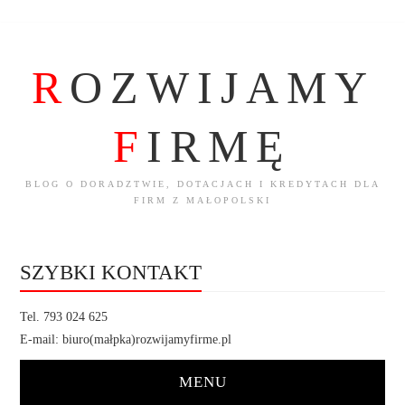
R
OZWIJAMY
F
IRMĘ
BLOG O DORADZTWIE, DOTACJACH I KREDYTACH DLA
FIRM Z MAŁOPOLSKI
SZYBKI KONTAKT
Tel. 793 024 625
E-mail: biuro(małpka)rozwijamyfirme.pl
MENU