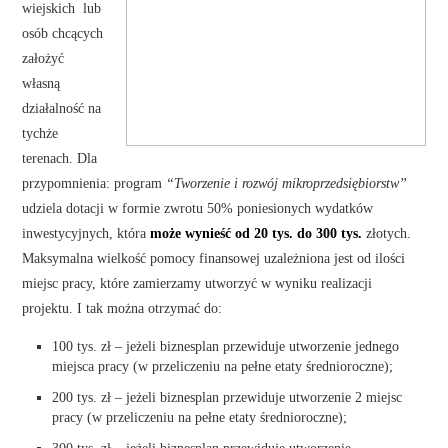
wiejskich lub
osób chcących
założyć
własną
działalność na
tychże
terenach. Dla
przypomnienia: program
“Tworzenie i rozwój mikroprzedsiębiorstw”
udziela dotacji w formie zwrotu 50% poniesionych wydatków
inwestycyjnych, która
może wynieść od 20 tys. do 300 tys.
złotych.
Maksymalna wielkość pomocy finansowej uzależniona jest od ilości
miejsc pracy, które zamierzamy utworzyć w wyniku realizacji
projektu. I tak można otrzymać do:
100 tys. zł – jeżeli biznesplan przewiduje utworzenie jednego
miejsca pracy (w przeliczeniu na pełne etaty średnioroczne);
200 tys. zł – jeżeli biznesplan przewiduje utworzenie 2 miejsc
pracy (w przeliczeniu na pełne etaty średnioroczne);
300 tys. zł – jeżeli biznesplan przewiduje utworzenie