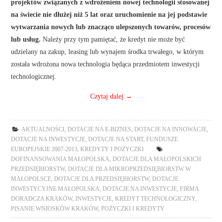
projektów związanych z wdrożeniem nowej technologii stosowanej
na świecie nie dłużej niż 5 lat oraz uruchomienie na jej podstawie
wytwarzania nowych lub znacząco ulepszonych towarów, procesów
lub usług.
Należy przy tym pamiętać, że kredyt nie może być
udzielany na zakup, leasing lub wynajem środka trwałego, w którym
została wdrożona nowa technologia będąca przedmiotem inwestycji
technologicznej.
Czytaj dalej
→
AKTUALNOŚCI
,
DOTACJE NA E-BIZNES
,
DOTACJE NA INNOWACJE
,
DOTACJE NA INWESTYCJE
,
DOTACJE NA START
,
FUNDUSZE
EUROPEJSKIE 2007-2013
,
KREDYTY I POŻYCZKI
DOFINANSOWANIA MAŁOPOLSKA
,
DOTACJE DLA MAŁOPOLSKICH
PRZEDSIĘBIORSTW
,
DOTACJE DLA MIKROPRZEDSIĘBIORSTW W
MAŁOPOLSCE
,
DOTACJE DLA PRZEDSIĘBIORSTW
,
DOTACJE
INWESTYCYJNE MAŁOPOLSKA
,
DOTACJE NA INWESTYCJE
,
FIRMA
DORADCZA KRAKÓW
,
INWESTYCJE
,
KREDYT TECHNOLOGICZNY
,
PISANIE WNIOSKÓW KRAKÓW
,
POŻYCZKI I KREDYTY