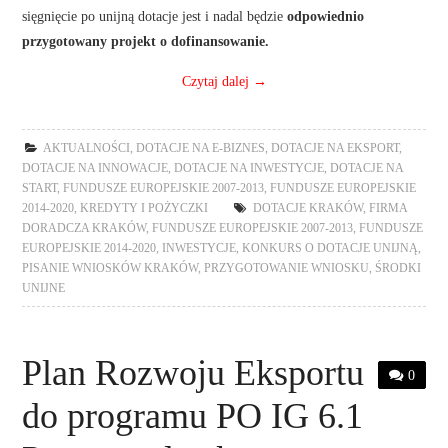
sięgnięcie po unijną dotacje jest i nadal będzie
odpowiednio
przygotowany projekt o dofinansowanie.
Czytaj dalej
→
AKTUALNOŚCI
,
DOTACJE NA E-BIZNES
,
DOTACJE NA EKSPORT
,
DOTACJE NA INNOWACJE
,
DOTACJE NA INWESTYCJE
,
DOTACJE NA
START
,
FUNDUSZE EUROPEJSKIE 2007-2013
,
FUNDUSZE EUROPEJSKIE
2014-2020
,
KREDYTY I POŻYCZKI
DOTACJE KRAKÓW
,
FIRMA
DORADCZA KRAKÓW
,
FUNDUSZE EUROPEJSKIE 2007-2013
,
FUNDUSZE
EUROPEJSKIE 2014-2020
,
INWESTYCJE
,
KONKURS O DOTACJE UNIJNĄ
,
PISANIE WNIOSKÓW KRAKÓW
,
PRZYGOTOWANIE WNIOSKU
,
ŚRODKI
UNIJNE
Plan Rozwoju Eksportu
0
do programu PO IG 6.1