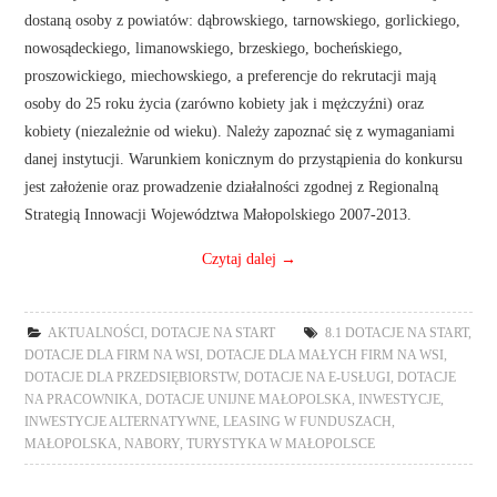
dostaną osoby z powiatów: dąbrowskiego, tarnowskiego, gorlickiego,
nowosądeckiego, limanowskiego, brzeskiego, bocheńskiego,
proszowickiego, miechowskiego, a preferencje do rekrutacji mają
osoby do 25 roku życia (zarówno kobiety jak i mężczyźni) oraz
kobiety (niezależnie od wieku). Należy zapoznać się z wymaganiami
danej instytucji. Warunkiem konicznym do przystąpienia do konkursu
jest założenie oraz prowadzenie działalności zgodnej z Regionalną
Strategią Innowacji Województwa Małopolskiego 2007-2013.
Czytaj dalej
→
AKTUALNOŚCI
,
DOTACJE NA START
8.1 DOTACJE NA START
,
DOTACJE DLA FIRM NA WSI
,
DOTACJE DLA MAŁYCH FIRM NA WSI
,
DOTACJE DLA PRZEDSIĘBIORSTW
,
DOTACJE NA E-USŁUGI
,
DOTACJE
NA PRACOWNIKA
,
DOTACJE UNIJNE MAŁOPOLSKA
,
INWESTYCJE
,
INWESTYCJE ALTERNATYWNE
,
LEASING W FUNDUSZACH
,
MAŁOPOLSKA
,
NABORY
,
TURYSTYKA W MAŁOPOLSCE