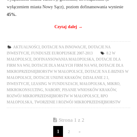
powiecie brzeskim, limanowskim, dąbrowskim, tarnowskim (z
wyłączeniem miasta Tarnów), gorlickim, nowosądeckim (z
wyłączeniem miasta Nowy Sącz), poziom dofinansowania wyniesie
45%.
Czytaj dalej
→
AKTUALNOŚCI
,
DOTACJE NA INNOWACJE
,
DOTACJE NA
INWESTYCJE
,
FUNDUSZE EUROPEJSKIE 2007-2013
8.2 W
MAŁOPOLSCE
,
DOFINANSOWANIA MAŁOPOLSKA
,
DOTACJE DLA
FIRM NA WSI
,
DOTACJE DLA MAŁYCH FIRM NA WSI
,
DOTACJE DLA
MIKROPRZEDSIĘBIORSTW W MAŁOPOLSCE
,
DOTACJE NA E-BIZNES W
MAŁOPOLSCE
,
DOTACJE UNIJNE KRAKÓW
,
DZIAŁANIE 2.1
,
INWESTYCJE
,
LEASING W FUNDUSZACH
,
MAŁOPOLSKA
,
MIKRO
,
MIKROKONSULTING
,
NABORY
,
PISANIE WNIOSKÓW KRAKÓW
,
ROZWÓJ MIKROPRZEDSIĘBIORSTW W MAŁOPOLSCE
,
RPO
MAŁOPOLSKA
,
TWORZENIE I ROZWÓJ MIKROPRZEDSIĘBIORSTW
Strona 1 z 2