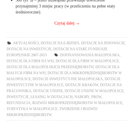
przynajmniej 3 miejsc pracy (w przeliczeniu na pełne etaty
średnioroczne).
Czytaj dalej
→
AKTUALNOŚCI
,
DOTACJE NA E-BIZNES
,
DOTACJE NA INNOWACJE
,
DOTACJE NA INWESTYCJE
,
DOTACJE NA START
,
FUNDUSZE
EUROPEJSKIE 2007-2013
DOFINANSOWANIA MAŁOPOLSKA
,
DOTACJE DLA FIRM NA WSI
,
DOTACJE DLA FIRM W MAŁOPOLSCE
,
DOTACJE DLA MAŁOPOLSKICH PRZEDSIĘBIORSTW
,
DOTACJE DLA
MAŁYCH FIRM NA WSI
,
DOTACJE DLA MIKROPRZEDSIĘBIORSTW W
MAŁOPOLSCE
,
DOTACJE INWESTYCYJNE MAŁOPOLSKA
,
DOTACJE
INWESTYCYJNE W MAŁOPOLSCE
,
DOTACJE KRAKÓW
,
DOTACJE NA
PRACOWNIKA
,
DOTACJE UNIJNE
,
DOTACJE UNIJNE W MAŁOPOLSCE
,
INWESTYCJE
,
LEASING W DOTACJACH
,
NABORY
,
PROW
,
REFUNDACJA
,
ROZWÓJ MIKROPRZEDSIĘBIORSTW W MAŁOPOLSCE
,
TURYSTYKA W MAŁOPOLSCE
,
TWORZENIE I ROZWÓJ
MIKROPRZEDSIĘBIORSTW