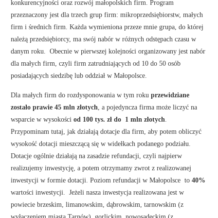
działaniu 2.1
Rozwój i podniesienie konkurencyjności przedsiębiorstw.
Udzielenie dotacji w ramach programu ma na celu wzmocnienie
konkurencyjności oraz rozwój małopolskich firm. Program
przeznaczony jest dla trzech grup firm: mikroprzedsiębiorstw, małych
firm i średnich firm. Każda wymieniona przeze mnie grupa, do której
należą przedsiębiorcy, ma swój nabór w różnych odstępach czasu w
danym roku. Obecnie w pierwszej kolejności organizowany jest nabór
dla małych firm, czyli firm zatrudniających od 10 do 50 osób
posiadających siedzibę lub oddział w Małopolsce.
Dla małych firm do rozdysponowania w tym roku
przewidziane
zostało prawie 45 mln złotych
, a pojedyncza firma może liczyć na
wsparcie w wysokości
od 100 tys. zł do 1 mln złotych
.
Przypominam tutaj, jak działają dotacje dla firm, aby potem obliczyć
wysokość dotacji mieszczącą się w widełkach podanego podziału.
Dotacje ogólnie działają na zasadzie refundacji, czyli najpierw
realizujemy inwestycję, a potem otrzymamy zwrot z realizowanej
inwestycji w formie dotacji. Poziom refundacji w Małopolsce to
40%
wartości inwestycji. Jeżeli nasza inwestycja realizowana jest w