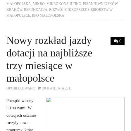
MAŁOPOLSKA
,
MIKRO
,
MIKROKONSULTING
,
PISANIE WNIOSKÓW
KRAKÓW
,
REFUNDACJA
,
ROZWÓJ MIKROPRZEDSIĘBIORSTW W
MAŁOPOLSCE
,
RPO MAŁOPOLSKA
Nowy rozkład jazdy
0
dotacji na najbliższe
trzy miesiące w
małopolsce
OPUBLIKOWANO
30 KWIETNIA 2011
Początki wiosny
już za nami. W
dotacjach ostatnio
ruszyły nowe
programy, które