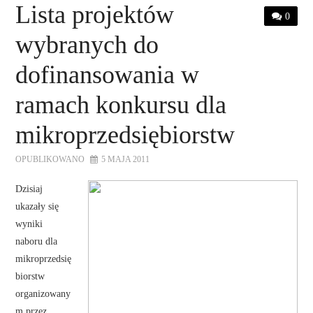
Lista projektów
0
wybranych do
dofinansowania w
ramach konkursu dla
mikroprzedsiębiorstw
OPUBLIKOWANO
5 MAJA 2011
Dzisiaj
ukazały się
wyniki
naboru dla
mikroprzedsię
biorstw
organizowany
m przez