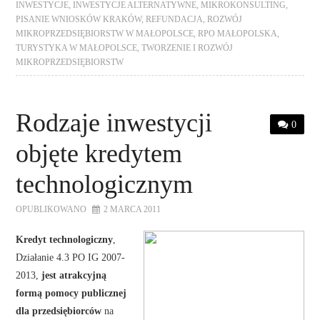
INWESTYCJE
,
INWESTYCJE ALTERNATYWNE
,
MIKROKONSULTING
,
PISANIE WNIOSKÓW KRAKÓW
,
REFUNDACJA
,
ROZWÓJ
MIKROPRZEDSIĘBIORSTW W MAŁOPOLSCE
,
RPO MAŁOPOLSKA
,
TURYSTYKA W MAŁOPOLSCE
,
TWORZENIE I ROZWÓJ
MIKROPRZEDSIĘBIORSTW
Rodzaje inwestycji
0
objęte kredytem
technologicznym
OPUBLIKOWANO
2 MARCA 2011
Kredyt technologiczny
,
Działanie 4.3 PO IG 2007-
2013,
jest atrakcyjną
formą pomocy publicznej
dla przedsiębiorców
na