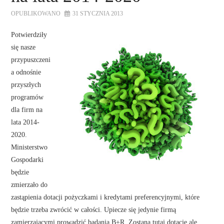
OPUBLIKOWANO
31 STYCZNIA 2013
Potwierdziły
się nasze
przypuszczeni
a odnośnie
przyszłych
programów
dla firm na
lata 2014-
2020.
Ministerstwo
Gospodarki
będzie
zmierzało do
zastąpienia dotacji pożyczkami i kredytami preferencyjnymi, które
będzie trzeba zwrócić w całości. Upiecze się jedynie firmą
zamierzającymi prowadzić badania B+R. Zostaną tutaj dotacje ale