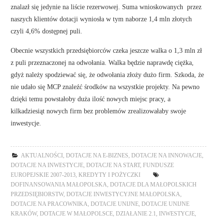
znalazł się jedynie na liście rezerwowej. Suma wnioskowanych przez
naszych klientów dotacji wyniosła w tym naborze 1,4 mln złotych
czyli 4,6% dostępnej puli.
Obecnie wszystkich przedsiębiorców czeka jeszcze walka o 1,3 mln zł
z puli przeznaczonej na odwołania. Walka będzie naprawdę ciężka,
gdyż należy spodziewać się, że odwołania złoży dużo firm. Szkoda, że
nie udało się MCP znaleźć środków na wszystkie projekty. Na pewno
dzięki temu powstałoby duża ilość nowych miejsc pracy, a
kilkadziesiąt nowych firm bez problemów zrealizowałaby swoje
inwestycje.
AKTUALNOŚCI
,
DOTACJE NA E-BIZNES
,
DOTACJE NA INNOWACJE
,
DOTACJE NA INWESTYCJE
,
DOTACJE NA START
,
FUNDUSZE
EUROPEJSKIE 2007-2013
,
KREDYTY I POŻYCZKI
DOFINANSOWANIA MAŁOPOLSKA
,
DOTACJE DLA MAŁOPOLSKICH
PRZEDSIĘBIORSTW
,
DOTACJE INWESTYCYJNE MAŁOPOLSKA
,
DOTACJE NA PRACOWNIKA
,
DOTACJE UNIJNE
,
DOTACJE UNIJNE
KRAKÓW
,
DOTACJE W MAŁOPOLSCE
,
DZIAŁANIE 2.1
,
INWESTYCJE
,