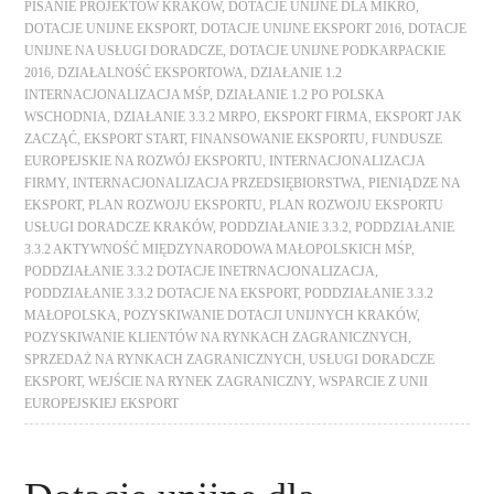
PISANIE PROJEKTÓW KRAKÓW
,
DOTACJE UNIJNE DLA MIKRO
,
DOTACJE UNIJNE EKSPORT
,
DOTACJE UNIJNE EKSPORT 2016
,
DOTACJE
UNIJNE NA USŁUGI DORADCZE
,
DOTACJE UNIJNE PODKARPACKIE
2016
,
DZIAŁALNOŚĆ EKSPORTOWA
,
DZIAŁANIE 1.2
INTERNACJONALIZACJA MŚP
,
DZIAŁANIE 1.2 PO POLSKA
WSCHODNIA
,
DZIAŁANIE 3.3.2 MRPO
,
EKSPORT FIRMA
,
EKSPORT JAK
ZACZĄĆ
,
EKSPORT START
,
FINANSOWANIE EKSPORTU
,
FUNDUSZE
EUROPEJSKIE NA ROZWÓJ EKSPORTU
,
INTERNACJONALIZACJA
FIRMY
,
INTERNACJONALIZACJA PRZEDSIĘBIORSTWA
,
PIENIĄDZE NA
EKSPORT
,
PLAN ROZWOJU EKSPORTU
,
PLAN ROZWOJU EKSPORTU
USŁUGI DORADCZE KRAKÓW
,
PODDZIAŁANIE 3.3.2
,
PODDZIAŁANIE
3.3.2 AKTYWNOŚĆ MIĘDZYNARODOWA MAŁOPOLSKICH MŚP
,
PODDZIAŁANIE 3.3.2 DOTACJE INETRNACJONALIZACJA
,
PODDZIAŁANIE 3.3.2 DOTACJE NA EKSPORT
,
PODDZIAŁANIE 3.3.2
MAŁOPOLSKA
,
POZYSKIWANIE DOTACJI UNIJNYCH KRAKÓW
,
POZYSKIWANIE KLIENTÓW NA RYNKACH ZAGRANICZNYCH
,
SPRZEDAŻ NA RYNKACH ZAGRANICZNYCH
,
USŁUGI DORADCZE
EKSPORT
,
WEJŚCIE NA RYNEK ZAGRANICZNY
,
WSPARCIE Z UNII
EUROPEJSKIEJ EKSPORT