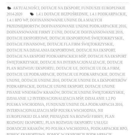
AKTUALNOŚCI
,
DOTACJE NA EKSPORT
,
FUNDUSZE EUROPEJSKIE
2014-2020
1.4.1 DOTACJE BEZPOŚREDNIE
,
1.4.1 PODKARPACKIE
,
1.4.1 RPO WP
,
DOFINANSOWANIE UNIJNE DLA MAŁYCH
PRZEDSIĘBIORSTW
,
DOFINANSOWANIE UNIJNE PODKARPACKIE 2016
,
DOINANSOWANIE FIRMY Z UNII
,
DOTACJE DOFINANSOWANIE 2016
,
DOTACJE EKSPORTOWE
,
DOTACJE EKSPORTOWE ŚWIĘTOKRZYSKIE
,
DOTACJE FINANSOWE
,
DOTACJE FLA FIRM ŚWIĘTOKRZYSKIE
,
DOTACJE NA DZIAŁANIA EKSPORTOWE
,
DOTACJE NA EKSPORT
,
DOTACJE NA EKSPORT PODKARPACKICH MŚP
,
DOTACJE NA EKSPORT
ŚWIĘTOKRZYSKIE
,
DOTACJE NA INTERNACJONALIZACJE
,
DOTACJE
PLAN ROZWOJU EKSPORTU
,
DOTACJE UE
,
DOTACJE UE DLA FIRM
,
DOTACJE UE PODKARPACIE
,
DOTACJE UE PODKARPACKIE
,
DOTACJE
UNIJNE
,
DOTACJE UNIJNE 2016
,
DOTACJE UNIJNE DLA EKSPORTERÓW
PODKARPACKIE
,
DOTACJE UNIJNE EKSPORT
,
DOTACJE UNIJNE
PISANIE WNIOSKÓW KRAKÓW
,
DOTACJE UNIJNE ŚWIĘTOKRZYSKIE
,
DZIAŁANIE 1.2 INTERNACJONALIZACJA MŚP
,
DZIAŁANIE 1.2 PO
POLSKA WSCHODNIA
,
FUNDUSZE UNIJNE DLA PODKARPACIA 2016
,
INTERNACJONALIZACJA MŚP POLSKA WSCHODNIA
,
NII
EUROPEJSKIEJ DLA MSP
,
PIENIĄDZE NA ROZWÓJ FIRMY
,
PLAN
ROZWOJU EKSPORTU
,
PLAN ROZWOJU EKSPORTU USŁUGI
DORADCZE KRAKÓW
,
PO POLSKA WSCHODNIA
,
PODKARPACKIE RPO
,
POMOC EKSPORTOWA
,
POMOC W EKSPORCIE PODKARPACIE
,