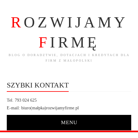
R
OZWIJAMY
F
IRMĘ
BLOG O DORADZTWIE, DOTACJACH I KREDYTACH DLA
FIRM Z MAŁOPOLSKI
SZYBKI KONTAKT
Tel. 793 024 625
E-mail: biuro(małpka)rozwijamyfirme.pl
MENU