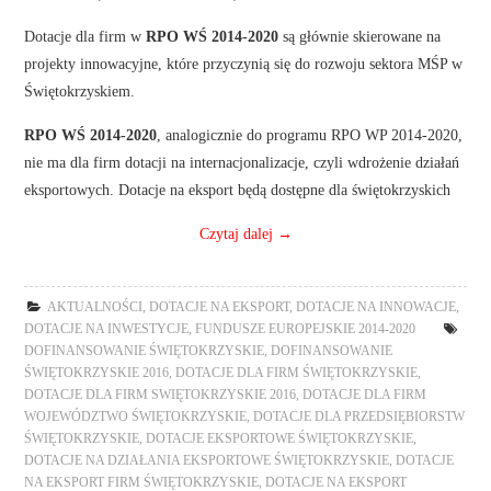
Dotacje dla firm w
RPO WŚ 2014-2020
są głównie skierowane na
projekty innowacyjne, które przyczynią się do rozwoju sektora MŚP w
Świętokrzyskiem.
RPO WŚ 2014-2020
, analogicznie do programu RPO WP 2014-2020,
nie ma dla firm dotacji na internacjonalizacje, czyli wdrożenie działań
eksportowych. Dotacje na eksport będą dostępne dla świętokrzyskich
Czytaj dalej
→
AKTUALNOŚCI
,
DOTACJE NA EKSPORT
,
DOTACJE NA INNOWACJE
,
DOTACJE NA INWESTYCJE
,
FUNDUSZE EUROPEJSKIE 2014-2020
DOFINANSOWANIE ŚWIĘTOKRZYSKIE
,
DOFINANSOWANIE
ŚWIĘTOKRZYSKIE 2016
,
DOTACJE DLA FIRM ŚWIĘTOKRZYSKIE
,
DOTACJE DLA FIRM SWIĘTOKRZYSKIE 2016
,
DOTACJE DLA FIRM
WOJEWÓDZTWO ŚWIĘTOKRZYSKIE
,
DOTACJE DLA PRZEDSIĘBIORSTW
ŚWIĘTOKRZYSKIE
,
DOTACJE EKSPORTOWE ŚWIĘTOKRZYSKIE
,
DOTACJE NA DZIAŁANIA EKSPORTOWE ŚWIĘTOKRZYSKIE
,
DOTACJE
NA EKSPORT FIRM ŚWIĘTOKRZYSKIE
,
DOTACJE NA EKSPORT