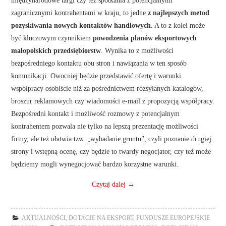
międzynarodowe targi czy też spotkania z potencjalnymi
zagranicznymi kontrahentami w kraju, to jedne
z najlepszych metod
pozyskiwania nowych kontaktów handlowych.
A to z kolei może
być kluczowym czynnikiem
powodzenia planów eksportowych
małopolskich przedsiębiorstw
. Wynika to z możliwości
bezpośredniego kontaktu obu stron i nawiązania w ten sposób
komunikacji. Owocniej będzie przedstawić ofertę i warunki
współpracy osobiście niż za pośrednictwem rozsyłanych katalogów,
broszur reklamowych czy wiadomości e-mail z propozycją współpracy.
Bezpośredni kontakt i możliwość rozmowy z potencjalnym
kontrahentem pozwala nie tylko na lepszą prezentację możliwości
firmy, ale też ułatwia tzw. „wybadanie gruntu”, czyli poznanie drugiej
strony i wstępną ocenę, czy będzie to twardy negocjator, czy też może
będziemy mogli wynegocjować bardzo korzystne warunki.
Czytaj dalej
→
AKTUALNOŚCI
,
DOTACJE NA EKSPORT
,
FUNDUSZE EUROPEJSKIE