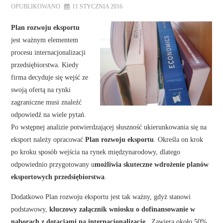
OPUBLIKOWANO
11 STYCZNIA 2016
Plan rozwoju eksportu
jest ważnym elementem
procesu internacjonalizacji
przedsiębiorstwa. Kiedy
firma decyduje się wejść ze
swoją ofertą na rynki
zagraniczne musi znaleźć
odpowiedź na wiele pytań.
Po wstępnej analizie potwierdzającej słuszność ukierunkowania się na
eksport należy opracować
Plan rozwoju eksportu
. Określa on krok
po kroku sposób wejścia na rynek międzynarodowy, dlatego
odpowiednio przygotowany u
możliwia skuteczne wdrożenie planów
eksportowych przedsiębiorstwa
.
Dodatkowo Plan rozwoju eksportu jest tak ważny, gdyż stanowi
podstawowy,
kluczowy załącznik wniosku o dofinansowanie w
naborach z dotacjami na internacjonalizacje
. Zawiera około 50%