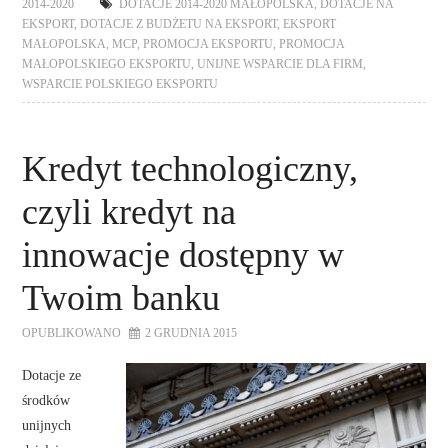
2014-2020
DOTACJE 2014-2020 MAŁOPOLSKA
,
DOTACJE NA
EKSPORT
,
DOTACJE Z BUDŻETU NA EKSPORT
,
EKSPORT
MAŁOPOLSKA
,
MCP
,
PROMOCJA EKSPORTU
,
PROMOCJA
MAŁOPOLSKIEGO EKSPORTU
,
UNIJNE WSPARCIE DLA FIRM
,
WSPARCIE POLSKIEGO EKSPORTU
Kredyt technologiczny,
czyli kredyt na
innowacje dostępny w
Twoim banku
OPUBLIKOWANO
2 GRUDNIA 2015
Dotacje ze
środków
unijnych