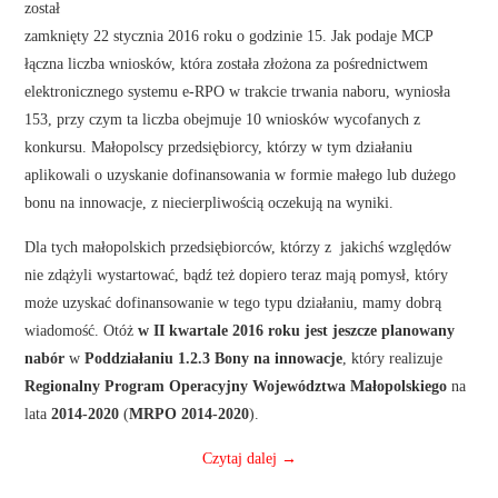
został
zamknięty 22 stycznia 2016 roku o godzinie 15. Jak podaje MCP
łączna liczba wniosków, która została złożona za pośrednictwem
elektronicznego systemu e-RPO w trakcie trwania naboru, wyniosła
153, przy czym ta liczba obejmuje 10 wniosków wycofanych z
konkursu. Małopolscy przedsiębiorcy, którzy w tym działaniu
aplikowali o uzyskanie dofinansowania w formie małego lub dużego
bonu na innowacje, z niecierpliwością oczekują na wyniki.
Dla tych małopolskich przedsiębiorców, którzy z jakichś względów
nie zdążyli wystartować, bądź też dopiero teraz mają pomysł, który
może uzyskać dofinansowanie w tego typu działaniu, mamy dobrą
wiadomość. Otóż
w II kwartale 2016 roku jest jeszcze planowany
nabór
w
Poddziałaniu 1.2.3 Bony na innowacje
, który realizuje
Regionalny Program Operacyjny Województwa Małopolskiego
na
lata
2014-2020
(
MRPO 2014-2020
).
Czytaj dalej
→