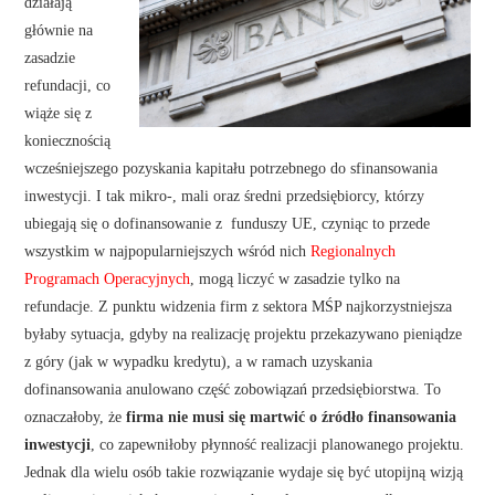
działają
głównie na
zasadzie
refundacji, co
wiąże się z
koniecznością
wcześniejszego pozyskania kapitału potrzebnego do sfinansowania
inwestycji. I tak mikro-, mali oraz średni przedsiębiorcy, którzy
ubiegają się o dofinansowanie z funduszy UE, czyniąc to przede
wszystkim w najpopularniejszych wśród nich
Regionalnych
Programach Operacyjnych
, mogą liczyć w zasadzie tylko na
refundacje. Z punktu widzenia firm z sektora MŚP najkorzystniejsza
byłaby sytuacja, gdyby na realizację projektu przekazywano pieniądze
z góry (jak w wypadku kredytu), a w ramach uzyskania
dofinansowania anulowano część zobowiązań przedsiębiorstwa. To
oznaczałoby, że
firma nie musi się martwić o źródło finansowania
inwestycji
, co zapewniłoby płynność realizacji planowanego projektu.
Jednak dla wielu osób takie rozwiązanie wydaje się być utopijną wizją