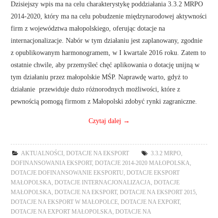
Dzisiejszy wpis ma na celu charakterystykę poddziałania 3.3.2 MRPO
2014-2020, który ma na celu pobudzenie międzynarodowej aktywności
firm z województwa małopolskiego, oferując dotacje na
internacjonalizacje. Nabór w tym działaniu jest zaplanowany, zgodnie
z opublikowanym harmonogramem, w I kwartale 2016 roku. Zatem to
ostatnie chwile, aby przemyśleć chęć aplikowania o dotację unijną w
tym działaniu przez małopolskie MŚP. Naprawdę warto, gdyż to
działanie przewiduje dużo różnorodnych możliwości, które z
pewnością pomogą firmom z Małopolski zdobyć rynki zagraniczne.
Czytaj dalej
→
AKTUALNOŚCI
,
DOTACJE NA EKSPORT
3.3.2 MRPO
,
DOFINANSOWANIA EKSPORT
,
DOTACJE 2014-2020 MAŁOPOLSKA
,
DOTACJE DOFINANSOWANIE EKSPORTU
,
DOTACJE EKSPORT
MAŁOPOLSKA
,
DOTACJE INTERNACJONALIZACJA
,
DOTACJE
MAŁOPOLSKA
,
DOTACJE NA EKSPORT
,
DOTACJE NA EKSPORT 2015
,
DOTACJE NA EKSPORT W MAŁOPOLCE
,
DOTACJE NA EXPORT
,
DOTACJE NA EXPORT MAŁOPOLSKA
,
DOTACJE NA