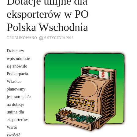
Dotacje unijne dla
eksporterów w PO
Polska Wschodnia
OPUBLIKOWANO
6 STYCZNIA 2016
Dzisiejszy
wpis odniesie
się znów do
Podkarpacia.
Wkrótce
planowany
jest tam nabór
na dotacje
unijne dla
eksporterów.
Warto
zwrócić