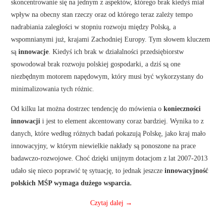
skoncentrowanie się na jednym z aspektów, którego brak kiedyś miał
wpływ na obecny stan rzeczy oraz od którego teraz zależy tempo
nadrabiania zaległości w stopniu rozwoju między Polską, a
wspomnianymi już, krajami Zachodniej Europy. Tym słowem kluczem
są
innowacje
. Kiedyś ich brak w działalności przedsiębiorstw
spowodował brak rozwoju polskiej gospodarki, a dziś są one
niezbędnym motorem napędowym, który musi być wykorzystany do
minimalizowania tych różnic.
Od kilku lat można dostrzec tendencję do mówienia o
konieczności
innowacji
i jest to element akcentowany coraz bardziej. Wynika to z
danych, które według różnych badań pokazują Polskę, jako kraj mało
innowacyjny, w którym niewielkie nakłady są ponoszone na prace
badawczo-rozwojowe. Choć dzięki unijnym dotacjom z lat 2007-2013
udało się nieco poprawić tę sytuację, to jednak jeszcze
innowacyjność
polskich MŚP wymaga dużego wsparcia.
Czytaj dalej
→