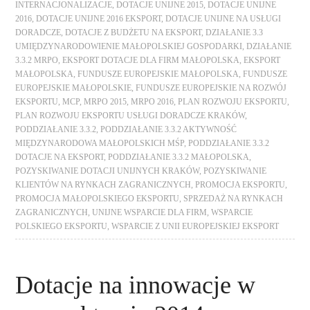
INTERNACJONALIZACJE
,
DOTACJE UNIJNE 2015
,
DOTACJE UNIJNE
2016
,
DOTACJE UNIJNE 2016 EKSPORT
,
DOTACJE UNIJNE NA USŁUGI
DORADCZE
,
DOTACJE Z BUDŻETU NA EKSPORT
,
DZIAŁANIE 3.3
UMIĘDZYNARODOWIENIE MAŁOPOLSKIEJ GOSPODARKI
,
DZIAŁANIE
3.3.2 MRPO
,
EKSPORT DOTACJE DLA FIRM MAŁOPOLSKA
,
EKSPORT
MAŁOPOLSKA
,
FUNDUSZE EUROPEJSKIE MAŁOPOLSKA
,
FUNDUSZE
EUROPEJSKIE MAŁOPOLSKIE
,
FUNDUSZE EUROPEJSKIE NA ROZWÓJ
EKSPORTU
,
MCP
,
MRPO 2015
,
MRPO 2016
,
PLAN ROZWOJU EKSPORTU
,
PLAN ROZWOJU EKSPORTU USŁUGI DORADCZE KRAKÓW
,
PODDZIAŁANIE 3.3.2
,
PODDZIAŁANIE 3.3.2 AKTYWNOŚĆ
MIĘDZYNARODOWA MAŁOPOLSKICH MŚP
,
PODDZIAŁANIE 3.3.2
DOTACJE NA EKSPORT
,
PODDZIAŁANIE 3.3.2 MAŁOPOLSKA
,
POZYSKIWANIE DOTACJI UNIJNYCH KRAKÓW
,
POZYSKIWANIE
KLIENTÓW NA RYNKACH ZAGRANICZNYCH
,
PROMOCJA EKSPORTU
,
PROMOCJA MAŁOPOLSKIEGO EKSPORTU
,
SPRZEDAŻ NA RYNKACH
ZAGRANICZNYCH
,
UNIJNE WSPARCIE DLA FIRM
,
WSPARCIE
POLSKIEGO EKSPORTU
,
WSPARCIE Z UNII EUROPEJSKIEJ EKSPORT
Dotacje na innowacje w