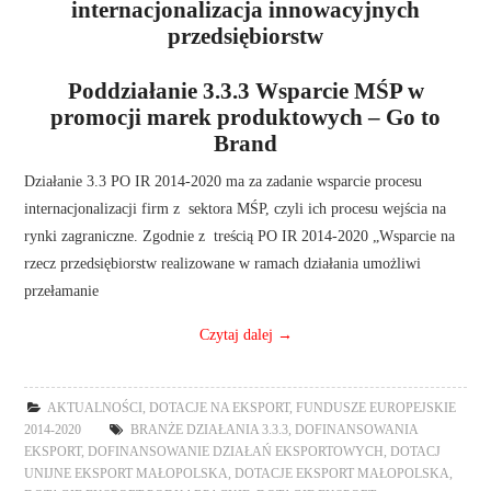
internacjonalizacja innowacyjnych
przedsiębiorstw
Poddziałanie 3.3.3 Wsparcie MŚP w
promocji marek produktowych – Go to
Brand
Działanie 3.3 PO IR 2014-2020 ma za zadanie wsparcie procesu
internacjonalizacji firm z sektora MŚP, czyli ich procesu wejścia na
rynki zagraniczne. Zgodnie z treścią PO IR 2014-2020 „Wsparcie na
rzecz przedsiębiorstw realizowane w ramach działania umożliwi
przełamanie
Czytaj dalej
→
AKTUALNOŚCI
,
DOTACJE NA EKSPORT
,
FUNDUSZE EUROPEJSKIE
2014-2020
BRANŻE DZIAŁANIA 3.3.3
,
DOFINANSOWANIA
EKSPORT
,
DOFINANSOWANIE DZIAŁAŃ EKSPORTOWYCH
,
DOTACJ
UNIJNE EKSPORT MAŁOPOLSKA
,
DOTACJE EKSPORT MAŁOPOLSKA
,