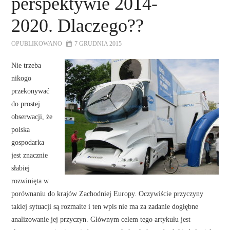
perspektywie 2014-
2020. Dlaczego??
OPUBLIKOWANO
7 GRUDNIA 2015
N
ie trzeba
nikogo
przekonywać
do prostej
obserwacji, że
polska
gospodarka
jest znacznie
słabiej
rozwinięta w
porównaniu do krajów Zachodniej Europy. Oczywiście przyczyny
takiej sytuacji są rozmaite i ten wpis nie ma za zadanie dogłębne
analizowanie jej przyczyn. Głównym celem tego artykułu jest