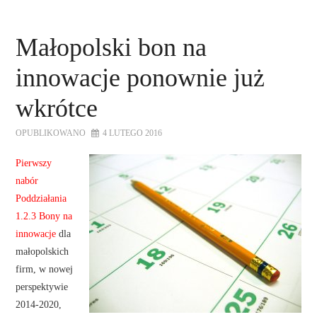
STRONA GŁÓWNA
Małopolski bon na
O NAS
innowacje ponownie już
OFERTA DLA FIRM
wkrótce
SZKOLENIA
OPUBLIKOWANO
4 LUTEGO 2016
ZADAJ PYTANIE
Pierwszy
nabór
Poddziałania
KONTAKT
1.2.3 Bony na
innowacje
dla
małopolskich
firm, w nowej
perspektywie
2014-2020,