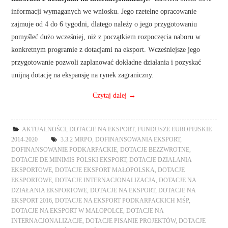
informacji wymaganych we wniosku. Jego rzetelne opracowanie
zajmuje od 4 do 6 tygodni, dlatego należy o jego przygotowaniu
pomyśleć dużo wcześniej, niż z początkiem rozpoczęcia naboru w
konkretnym programie z dotacjami na eksport. Wcześniejsze jego
przygotowanie pozwoli zaplanować dokładne działania i pozyskać
unijną dotację na ekspansję na rynek zagraniczny.
Czytaj dalej
→
AKTUALNOŚCI
,
DOTACJE NA EKSPORT
,
FUNDUSZE EUROPEJSKIE
2014-2020
3.3.2 MRPO
,
DOFINANSOWANIA EKSPORT
,
DOFINANSOWANIE PODKARPACKIE
,
DOTACJE BEZZWROTNE
,
DOTACJE DE MINIMIS POLSKI EKSPORT
,
DOTACJE DZIAŁANIA
EKSPORTOWE
,
DOTACJE EKSPORT MAŁOPOLSKA
,
DOTACJE
EKSPORTOWE
,
DOTACJE INTERNACJONALIZACJA
,
DOTACJE NA
DZIAŁANIA EKSPORTOWE
,
DOTACJE NA EKSPORT
,
DOTACJE NA
EKSPORT 2016
,
DOTACJE NA EKSPORT PODKARPACKICH MŚP
,
DOTACJE NA EKSPORT W MAŁOPOLCE
,
DOTACJE NA
INTERNACJONALIZACJE
,
DOTACJE PISANIE PROJEKTÓW
,
DOTACJE