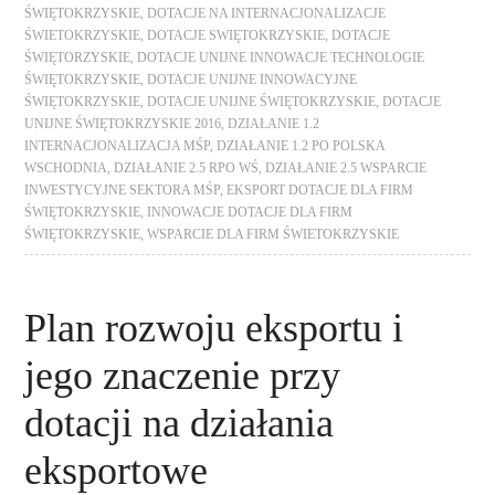
ŚWIĘTOKRZYSKIE
,
DOTACJE NA INTERNACJONALIZACJE
ŚWIETOKRZYSKIE
,
DOTACJE SWIĘTOKRZYSKIE
,
DOTACJE
ŚWIĘTORZYSKIE
,
DOTACJE UNIJNE INNOWACJE TECHNOLOGIE
ŚWIĘTOKRZYSKIE
,
DOTACJE UNIJNE INNOWACYJNE
ŚWIĘTOKRZYSKIE
,
DOTACJE UNIJNE ŚWIĘTOKRZYSKIE
,
DOTACJE
UNIJNE ŚWIĘTOKRZYSKIE 2016
,
DZIAŁANIE 1.2
INTERNACJONALIZACJA MŚP
,
DZIAŁANIE 1.2 PO POLSKA
WSCHODNIA
,
DZIAŁANIE 2.5 RPO WŚ
,
DZIAŁANIE 2.5 WSPARCIE
INWESTYCYJNE SEKTORA MŚP
,
EKSPORT DOTACJE DLA FIRM
ŚWIĘTOKRZYSKIE
,
INNOWACJE DOTACJE DLA FIRM
ŚWIĘTOKRZYSKIE
,
WSPARCIE DLA FIRM ŚWIETOKRZYSKIE
Plan rozwoju eksportu i
jego znaczenie przy
dotacji na działania
eksportowe