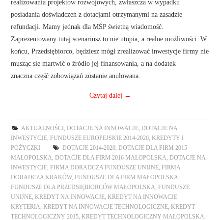
realizowania projektów rozwojowych, zwłaszcza w wypadku
posiadania doświadczeń z dotacjami otrzymanymi na zasadzie
refundacji. Mamy jednak dla MŚP świetną wiadomość.
Zaprezentowany tutaj scenariusz to nie utopia, a realne możliwości. W
końcu, Przedsiębiorco, będziesz mógł zrealizować inwestycje firmy nie
musząc się martwić o źródło jej finansowania, a na dodatek
znaczna część zobowiązań zostanie anulowana.
Czytaj dalej
→
AKTUALNOŚCI
,
DOTACJE NA INNOWACJE
,
DOTACJE NA
INWESTYCJE
,
FUNDUSZE EUROPEJSKIE 2014-2020
,
KREDYTY I
POŻYCZKI
DOTACJE 2014-2020
,
DOTACJE DLA FIRM 2015
MAŁOPOLSKA
,
DOTACJE DLA FIRM 2016 MAŁOPOLSKA
,
DOTACJE NA
INWESTYCJE
,
FIRMA DORADCZA FUNDUSZE UNIJNE
,
FIRMA
DORADCZA KRAKÓW
,
FUNDUSZE DLA FIRM MAŁOPOLSKA
,
FUNDUSZE DLA PRZEDSIĘBIORCÓW MAŁOPOLSKA
,
FUNDUSZE
UNIJNE
,
KREDYT NA INNOWACJE
,
KREDYT NA INNOWACJE
KRYTERIA
,
KREDYT NA INNOWACJE TECHNOLOGICZNE
,
KREDYT
TECHNOLOGICZNY 2015
,
KREDYT TECHNOLOGICZNY MAŁOPOLSKA
,